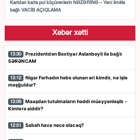
Kartdan karta pul köçürənlərin NƏZƏRİNƏ – Yeni limitlə
bağlı VACİB AÇIQLAMA
Xəbər xətti
Prezidentdən Bəxtiyar Aslanbəyli ilə bağlı
13:30
SƏRƏNCAM
Nigar Fərhadın həbs olunan əri kimdir, nə işlə
13:12
məşğuldur?
Maaşdan tutulmaların həddi müəyyənləşib -
13:06
Kimlərə aiddir?
Sabah hava necə olacaq?
12:51