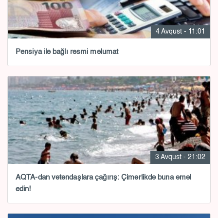
4 Avqust - 11:01
Pensiya ilə bağlı rəsmi məlumat
3 Avqust - 21:02
AQTA-dan vətəndaşlara çağırış: Çimərlikdə buna əməl
edin!