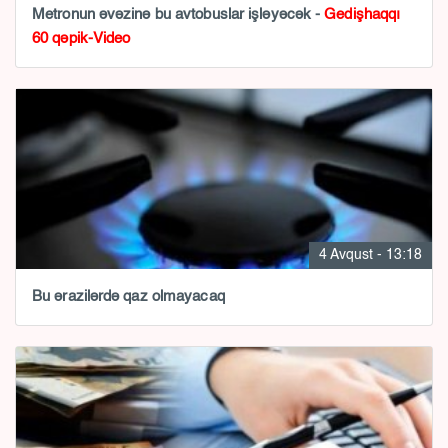
Metronun əvəzinə bu avtobuslar işləyəcək -
Gedişhaqqı
60 qəpik-Video
4 Avqust - 13:18
Bu ərazilərdə qaz olmayacaq