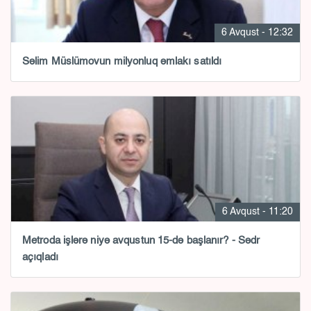
6 Avqust - 12:32
Səlim Müslümovun milyonluq əmlakı satıldı
6 Avqust - 11:20
Metroda işlərə niyə avqustun 15-də başlanır? - Sədr
açıqladı