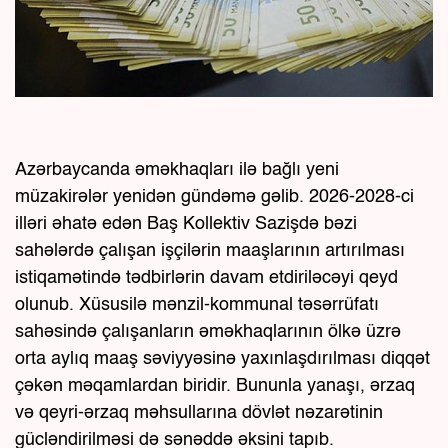
Azərbaycanda əməkhaqları ilə bağlı yeni
müzakirələr yenidən gündəmə gəlib. 2026-2028-ci
illəri əhatə edən Baş Kollektiv Sazişdə bəzi
sahələrdə çalışan işçilərin maaşlarının artırılması
istiqamətində tədbirlərin davam etdiriləcəyi qeyd
olunub. Xüsusilə mənzil-kommunal təsərrüfatı
sahəsində çalışanların əməkhaqlarının ölkə üzrə
orta aylıq maaş səviyyəsinə yaxınlaşdırılması diqqət
çəkən məqamlardan biridir. Bununla yanaşı, ərzaq
və qeyri-ərzaq məhsullarına dövlət nəzarətinin
gücləndirilməsi də sənəddə əksini tapıb.