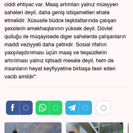
ciddi ehtiyac var. Maaş artımları yalnız müəyyən
sahələri deyil, daha geniş istiqamətləri əhatə
etməlidir. Xüsusilə büdcə təşkilatlarında çalışan
şəxslərin əməkhaqlarının yüksək deyil. Dövlət
qulluğu ilə müqayisədə digər sahələrdə çalışanların
maddi vəziyyəti daha çətindir. Sosial rifahın
yaxşılaşdırılması üçün maaş və təqaüdlərin
artırılması yalnız iqtisadi məsələ deyil, həm də
insanların həyat keyfiyyətinə birbaşa təsir edən
vacib amildir".