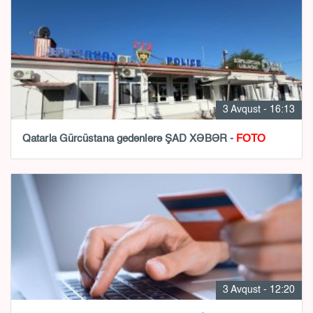
3 Avqust - 16:13
Qatarla Gürcüstana gedənlərə ŞAD XƏBƏR -
FOTO
3 Avqust - 12:20