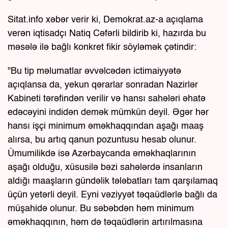
Sitat.info xəbər verir ki, Demokrat.az-a açıqlama
verən iqtisadçı Natiq Cəfərli bildirib ki, hazırda bu
məsələ ilə bağlı konkret fikir söyləmək çətindir:
"Bu tip məlumatlar əvvəlcədən ictimaiyyətə
açıqlansa da, yekun qərarlar sonradan Nazirlər
Kabineti tərəfindən verilir və hansı sahələri əhatə
edəcəyini indidən demək mümkün deyil. Əgər hər
hansı işçi minimum əməkhaqqından aşağı maaş
alırsa, bu artıq qanun pozuntusu hesab olunur.
Ümumilikdə isə Azərbaycanda əməkhaqlarının
aşağı olduğu, xüsusilə bəzi sahələrdə insanların
aldığı maaşların gündəlik tələbatları tam qarşılamaq
üçün yetərli deyil. Eyni vəziyyət təqaüdlərlə bağlı da
müşahidə olunur. Bu səbəbdən həm minimum
əməkhaqqının, həm də təqaüdlərin artırılmasına