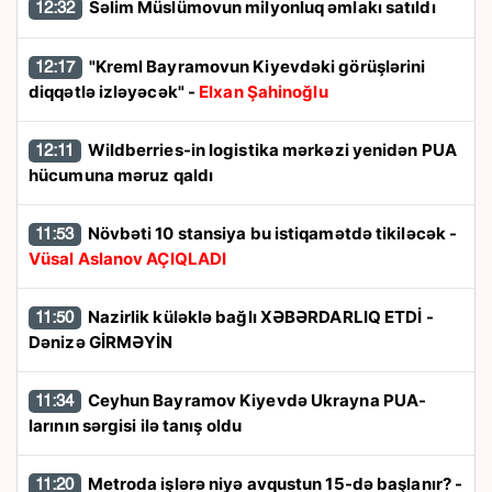
Səlim Müslümovun milyonluq əmlakı satıldı
12:32
"Kreml Bayramovun Kiyevdəki görüşlərini
12:17
diqqətlə izləyəcək" -
Elxan Şahinoğlu
Wildberries-in logistika mərkəzi yenidən PUA
12:11
hücumuna məruz qaldı
Növbəti 10 stansiya bu istiqamətdə tikiləcək -
11:53
Vüsal Aslanov AÇIQLADI
Nazirlik küləklə bağlı XƏBƏRDARLIQ ETDİ -
11:50
Dənizə GİRMƏYİN
Ceyhun Bayramov Kiyevdə Ukrayna PUA-
11:34
larının sərgisi ilə tanış oldu
Metroda işlərə niyə avqustun 15-də başlanır? -
11:20