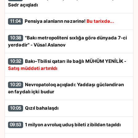
Sədr açıqladı
Pensiya alanların nəzərinə!
Bu tarixdə...
11:04
"Bakı metropoliteni sıxlığa görə dünyada 7-ci
10:38
yerdədir" - Vüsal Aslanov
Bakı–Tbilisi qatarı ilə bağlı MÜHÜM YENİLİK -
10:32
Satış müddəti artırıldı
Nevropatoloq açıqladı: Yaddaşı gücləndirən
10:20
ən faydalı içki budur
Qızıl bahalaşdı
10:05
1 milyon avroluq uduş bileti zibildən tapıldı
09:53