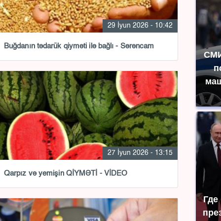
29 İyun 2026 - 10:42
Buğdanın tədarük qiyməti ilə bağlı - Sərəncam
СМИ
п
маш
27 İyun 2026 - 13:15
Qarpız və yemişin QİYMƏTİ - VİDEO
Где
пре