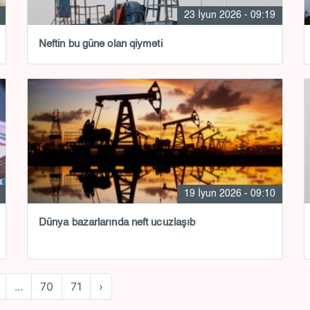
23 İyun 2026 - 09:19
Neftin bu günə olan qiyməti
19 İyun 2026 - 09:10
Dünya bazarlarında neft ucuzlaşıb
...
70
71
›