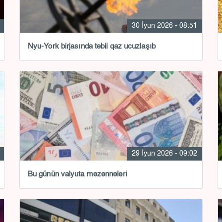
30 İyun 2026 - 08:51
Nyu-York birjasında təbii qaz ucuzlaşıb
29 İyun 2026 - 09:02
Bu günün valyuta məzənnələri