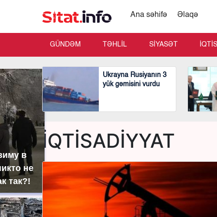
Ana səhifə
Əlaqə
GÜNDƏM
TƏHLİL
SİYASƏT
İQTİ
Ukrayna Rusiyanın 3
yük gəmisini vurdu
İQTİSADİYYAT
зиму в
никто не
ак так?!