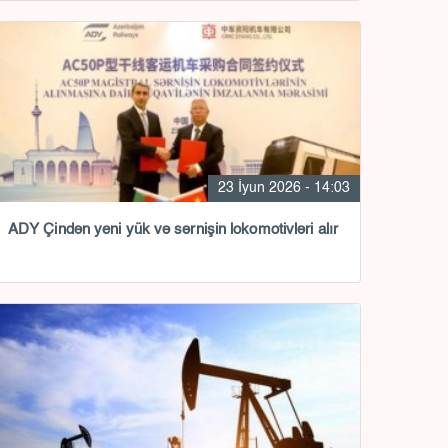
23 İyun 2026 - 14:03
ADY Çindən yeni yük və sərnişin lokomotivləri alır