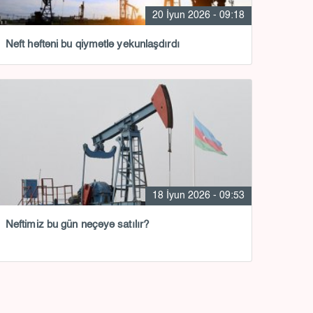
20 İyun 2026 - 09:18
Neft həftəni bu qiymətlə yekunlaşdırdı
18 İyun 2026 - 09:53
Neftimiz bu gün neçəyə satılır?