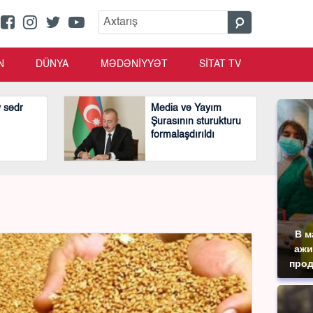
N
DÜNYA
MƏDƏNİYYƏT
SİTAT TV
v sədr
Media və Yayım
Şurasının sturukturu
formalaşdırıldı
В м
ажи
прод