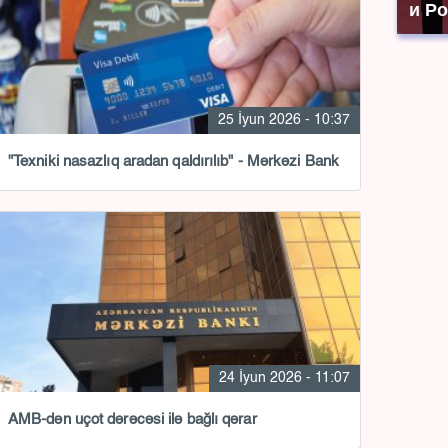
и Р
25 İyun 2026 - 10:37
"Texniki nasazlıq aradan qaldırılıb" - Mərkəzi Bank
24 İyun 2026 - 11:07
AMB-dən uçot dərəcəsi ilə bağlı qərar