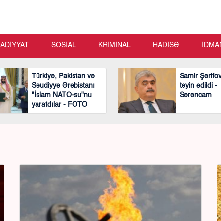
SADİYYAT
SOSİAL
KRİMİNAL
HADİSƏ
İDMA
Türkiyə, Pakistan və
Samir Şərifo
Səudiyyə Ərəbistanı
təyin edildi -
"İslam NATO-su"nu
Sərəncam
yaratdılar - FOTO