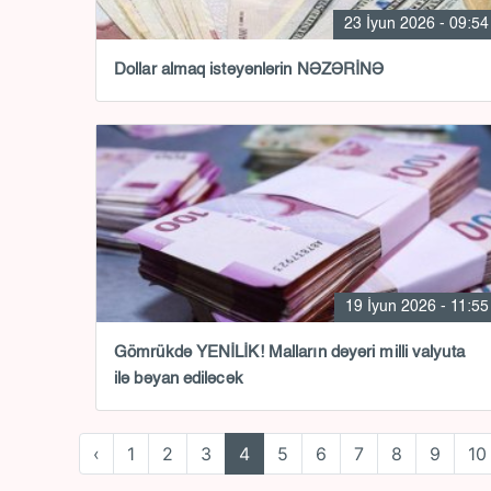
23 İyun 2026 - 09:54
Dollar almaq istəyənlərin NƏZƏRİNƏ
19 İyun 2026 - 11:55
Gömrükdə YENİLİK! Malların dəyəri milli valyuta
ilə bəyan ediləcək
‹
1
2
3
4
5
6
7
8
9
10