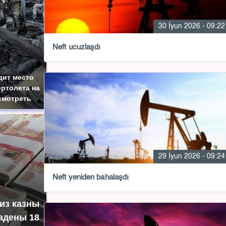
30 İyun 2026 - 09:22
Neft ucuzlaşdı
дит место
ртолета на
смотреть
29 İyun 2026 - 09:24
Neft yenidən bahalaşdı
 из казны
адены 18