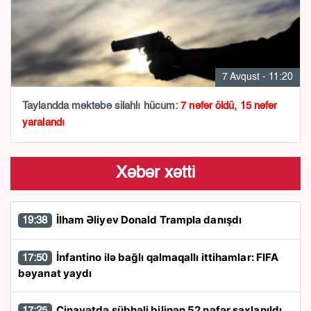
7 Avqust - 11:20
Taylandda məktəbə silahlı hücum:
7 nəfər öldü, 15 nəfər
yaralandı
Xəbər xətti
İlham Əliyev Donald Trampla danışdı
19:38
İnfantino ilə bağlı qalmaqallı ittihamlar: FIFA
17:50
bəyanat yaydı
Cinayətdə şübhəli bilinən 52 nəfər saxlanıldı
17:25