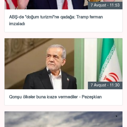
7 Avqust - 11:53
ABŞ-də "doğum turizmi"nə qadağa: Tramp fərman
imzaladı
7 Avqust - 11:30
Qonşu ölkələr buna icazə vermədilər - Pezeşkian