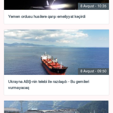
8 Avqust - 10:35
Yəmən ordusu husilərə qarşı əməliyyat keçirdi
8 Avqust - 09:50
Ukrayna ABŞ-nin tələbi ilə razılaşdı - Bu gəmiləri
vurmayacaq