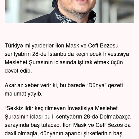
Türkiyə milyarderlər İlon Mask və Ceff Bezosu
sentyabrın 28-də İstanbulda keçiriləcək İnvestisiya
Məsləhət Şurasının iclasında iştirak etmək üçün
dəvət edib.
Axar.az xəbər verir ki, bu barədə “Dünya” qəzeti
məlumat yayıb.
“Səkkiz ildir keçirilməyən İnvestisiya Məsləhət
Şurasının iclası bu il sentyabrın 28-də Dolmabaxça
sarayında baş tutacaq. İlon Mask və Ceff Bezos da
daxil olmaqla, dünyanın aparıcı şirkətlərinin baş