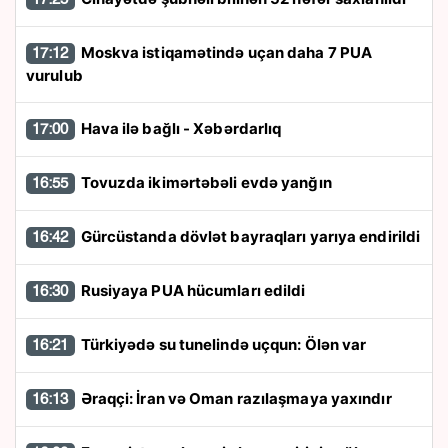
Moskva istiqamətində uçan daha 7 PUA
17:12
vurulub
Hava ilə bağlı - Xəbərdarlıq
17:00
Tovuzda ikimərtəbəli evdə yanğın
16:55
Gürcüstanda dövlət bayraqları yarıya endirildi
16:42
Rusiyaya PUA hücumları edildi
16:30
Türkiyədə su tunelində uçqun: Ölən var
16:21
Əraqçi: İran və Oman razılaşmaya yaxındır
16:13