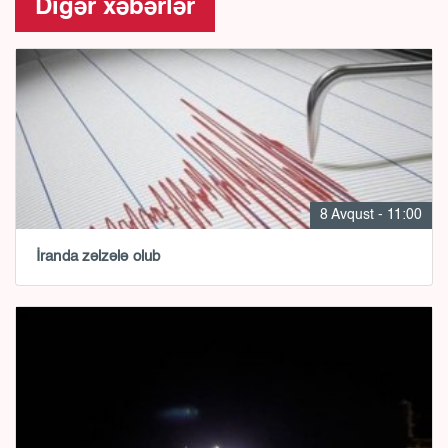
Digər xəbərlər
8 Avqust - 11:00
İranda zəlzələ olub