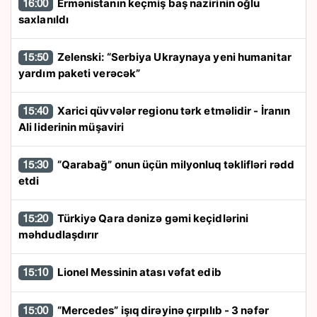
Ermənistanın keçmiş baş nazirinin oğlu
16:00
saxlanıldı
Zelenski: “Serbiya Ukraynaya yeni humanitar
15:50
yardım paketi verəcək”
Xarici qüvvələr regionu tərk etməlidir - İranın
15:40
Ali liderinin müşaviri
“Qarabağ” onun üçün milyonluq təklifləri rədd
15:30
etdi
Türkiyə Qara dənizə gəmi keçidlərini
15:20
məhdudlaşdırır
Lionel Messinin atası vəfat edib
15:10
“Mercedes” işıq dirəyinə çırpılıb - 3 nəfər
15:00