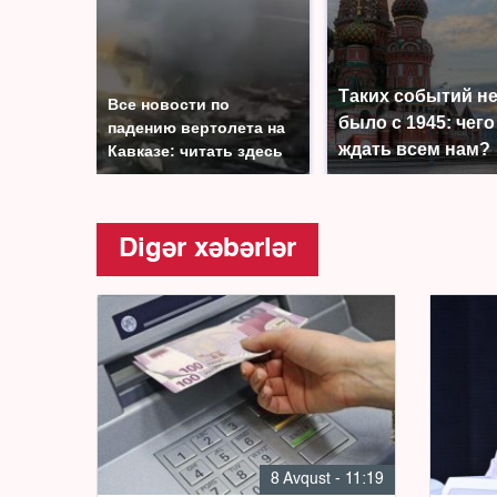
Таких событий н
Все новости по
было с 1945: чего
падению вертолета на
ждать всем нам?
Кавказе: читать здесь
Digər xəbərlər
8 Avqust - 11:19