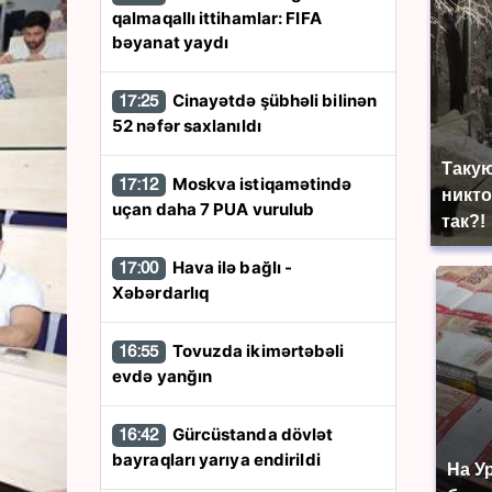
qalmaqallı ittihamlar: FIFA
bəyanat yaydı
Cinayətdə şübhəli bilinən
17:25
52 nəfər saxlanıldı
Такую
Moskva istiqamətində
17:12
никто
uçan daha 7 PUA vurulub
так?!
Hava ilə bağlı -
17:00
Xəbərdarlıq
Tovuzda ikimərtəbəli
16:55
evdə yanğın
Gürcüstanda dövlət
16:42
bayraqları yarıya endirildi
На У