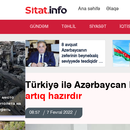
Ana səhifə
Əlaqə
GÜNDƏM
TƏHLİL
SİYASƏT
İQTİ
8 avqust
Azərbaycanın
zəfərinin beynəlxalq
səviyyədə təsdiqidir -
Arzu Nağıyev
Türkiyə ilə Azərbaycan b
artıq hazırdır
 место
толета на
треть
08:57
7 Fevral 2022