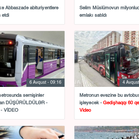
ə Abbaszadə abituriyentlərə
Səlim Müslümovun milyonlu
 etdi
əmlakı satıldı
6 Avqust - 09:16
4 Avqust
etrosunda sərnişinlər
Metronun əvəzinə bu avtobus
dan DÜŞÜRÜLDÜLƏR -
işləyəcək -
Gedişhaqqı 60 qə
- VİDEO
Video