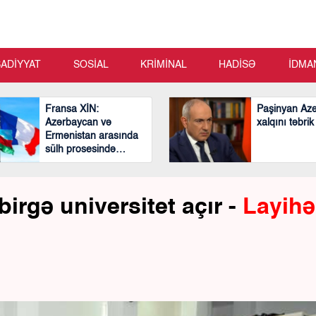
SADİYYAT
SOSİAL
KRİMİNAL
HADİSƏ
İDMA
Fransa XİN:
Paşinyan Az
Azərbaycan və
xalqını təbrik
Ermənistan arasında
sülh prosesində
mühüm və cəsarətli
addımlar atılıb
irgə universitet açır -
Layihə