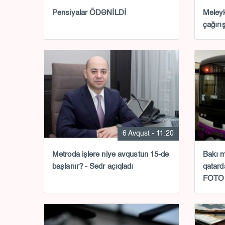
Pensiyalar ÖDƏNİLDİ
Məleyk
çağırış
6 Avqust - 11:20
Metroda işlərə niyə avqustun 15-də
Bakı m
başlanır? - Sədr açıqladı
qatar
FOTO 