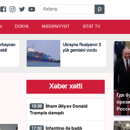
N
DÜNYA
MƏDƏNİYYƏT
SİTAT TV
ərbaycan
Ukrayna Rusiyanın 3
 etdi
yük gəmisini vurdu
Xəbər xətti
Где б
през
İlham Əliyev Donald
19:38
Росси
Trampla danışdı
İnfantino ilə bağlı
17:50