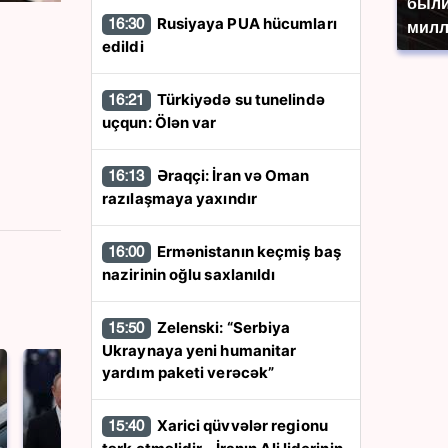
были
Rusiyaya PUA hücumları
16:30
милл
edildi
Türkiyədə su tunelində
16:21
uçqun: Ölən var
Əraqçi: İran və Oman
16:13
razılaşmaya yaxındır
Ermənistanın keçmiş baş
16:00
nazirinin oğlu saxlanıldı
Zelenski: “Serbiya
15:50
Ukraynaya yeni humanitar
yardım paketi verəcək”
Xarici qüvvələr regionu
15:40