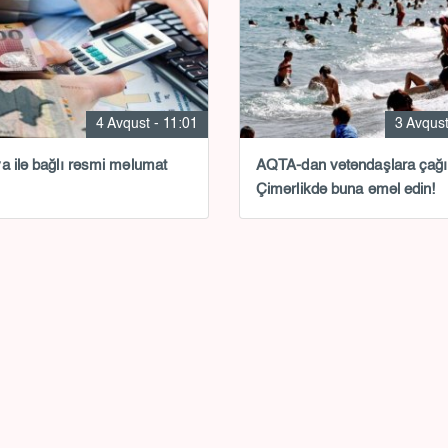
4 Avqust - 11:01
3 Avqust
a ilə bağlı rəsmi məlumat
AQTA-dan vətəndaşlara çağır
Çimərlikdə buna əməl edin!