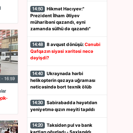
q
Hikmət Hacıyev:"
14:50
Prezident İlham Əliyev
müharibəni qazandı, eyni
zamanda sülhü də qazandı"
8 avqust dönüşü:
Cənubi
14:48
Qafqazın siyasi xəritəsi necə
dəyişdi?
Ukraynada hərbi
14:40
 - 16:59
helikopterin qəzaya uğraması
nəticəsində bort texnik ölüb
lar
pik-
Sabirabadda həyətdən
14:30
yeniyetmə qızın meyiti tapıldı
Taksidən pul və bank
14:20
kartları oğurladı - Saxlanıldı