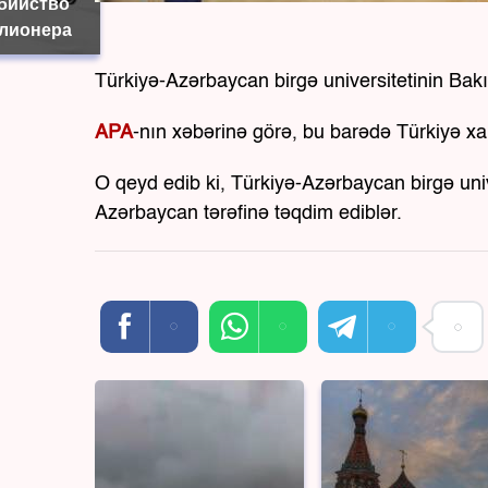
убийство
лионера
Türkiyə-Azərbaycan birgə universitetinin Bakıd
APA
-nın xəbərinə görə, bu barədə Türkiyə xari
O qeyd edib ki, Türkiyə-Azərbaycan birgə unive
Azərbaycan tərəfinə təqdim ediblər.