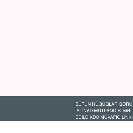
BÜTÜN HÜQUQLAR QORUN
İSTİNAD MÜTLƏQDİR. MƏ
EDİLDİKDƏ MÜVAFİQ LİNK