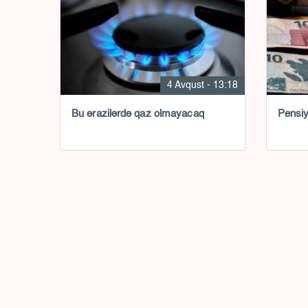
4 Avqust - 13:18
Bu ərazilərdə qaz olmayacaq
Pensiy