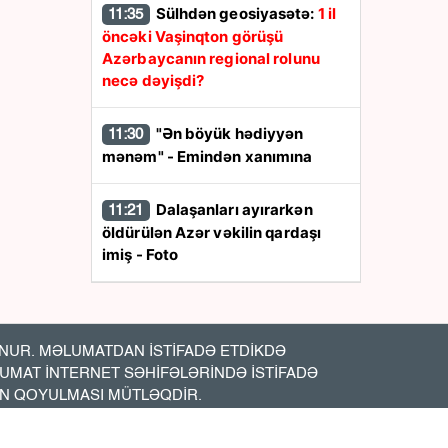
Sülhdən geosiyasətə:
1 il
11:35
öncəki Vaşinqton görüşü
Azərbaycanın regional rolunu
necə dəyişdi?
"Ən böyük hədiyyən
11:30
mənəm" - Emindən xanımına
Dalaşanları ayırarkən
11:21
öldürülən Azər vəkilin qardaşı
imiş - Foto
Pensiyalar ÖDƏNİLDİ
11:19
UR. MƏLUMATDAN İSTİFADƏ ETDİKDƏ
ABŞ -Azərbaycan iqtisadi
11:15
LUMAT İNTERNET SƏHİFƏLƏRİNDƏ İSTİFADƏ
əlaqələrində yeni mərhələ:
7,5
İN QOYULMASI MÜTLƏQDİR.
milyard dollarlıq sazişlər nə vəd
edir?