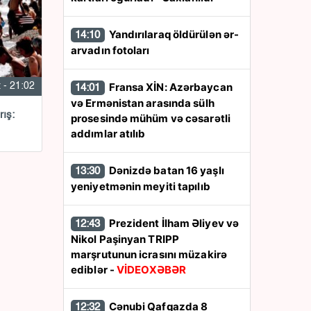
Yandırılaraq öldürülən ər-
14:10
arvadın fotoları
Fransa XİN: Azərbaycan
 - 21:02
14:01
və Ermənistan arasında sülh
ış:
prosesində mühüm və cəsarətli
addımlar atılıb
Dənizdə batan 16 yaşlı
13:30
yeniyetmənin meyiti tapılıb
Prezident İlham Əliyev və
12:43
Nikol Paşinyan TRIPP
marşrutunun icrasını müzakirə
ediblər -
VİDEOXƏBƏR
Cənubi Qafqazda 8
12:32