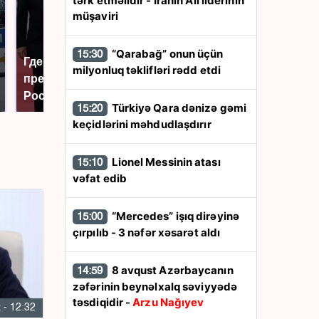
tərk etməlidir - İranın Ali liderinin
müşaviri
“Qarabağ” onun üçün
15:30
Где будет встреча
Такую зиму в России
milyonluq təklifləri rədd etdi
президентов США и
никто не ждал: как
России: Европа?
так?!
Türkiyə Qara dənizə gəmi
15:20
keçidlərini məhdudlaşdırır
Lionel Messinin atası
15:10
vəfat edib
“Mercedes” işıq dirəyinə
15:00
çırpılıb - 3 nəfər xəsarət aldı
8 avqust Azərbaycanın
14:59
zəfərinin beynəlxalq səviyyədə
təsdiqidir -
Arzu Nağıyev
 - 12:32