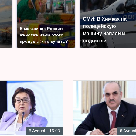
СМИ: В Химках на
е
полицейскую
В магазинах России
машину напали и
ажиотаж из-за этого
подожгли.
продукта: что купить?
6 Avqust - 16:03
6 Avqust