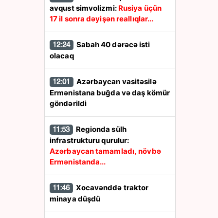
avqust simvolizmi:
Rusiya üçün
17 il sonra dəyişən reallıqlar...
Sabah 40 dərəcə isti
12:24
olacaq
Azərbaycan vasitəsilə
12:01
Ermənistana buğda və daş kömür
göndərildi
Regionda sülh
11:53
infrastrukturu qurulur:
Azərbaycan tamamladı, növbə
Ermənistanda...
Xocavənddə traktor
11:46
minaya düşdü