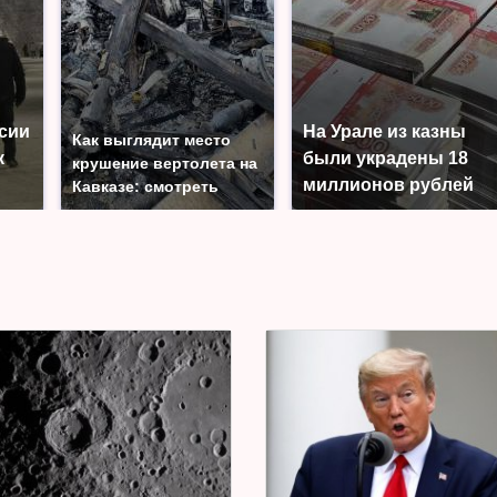
ссии
На Урале из казны
Как выглядит место
к
были украдены 18
крушение вертолета на
миллионов рублей
Кавказе: смотреть