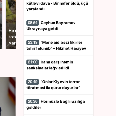
kütləvi dava - Bir nəfər öldü, üçü
yaralandı
Ceyhun Bayramov
08:54
Ukraynaya getdi
Не ешьте эту
В ОАЭ произошло
готовую еду из
жестокое убийство
“Mənə aid bəzi fikirlər
23:19
магазина: список
криптомиллионера
təhrif olunub” - Hikmət Hacıyev
İrana qarşı həmin
21:00
sanksiyalar ləğv edildi
“Onlar Kiyevin terror
20:49
törətməsi ilə qürur duyurlar”
Hörmüzlə bağlı razılığa
20:36
gəldilər