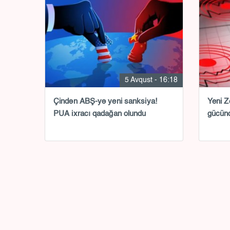
5 Avqust - 16:18
Çindən ABŞ-yə yeni sanksiya!
Yeni Z
PUA ixracı qadağan olundu
gücünd