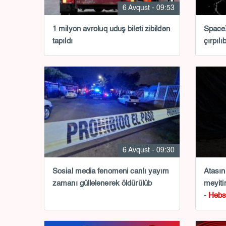
6 Avqust - 09:53
1 milyon avroluq uduş bileti zibildən
SpaceX
tapıldı
çırpılı
6 Avqust - 09:30
Sosial media fenomeni canlı yayım
Atasın
zamanı güllələnərək öldürülüb
meyiti
-
Həbs 