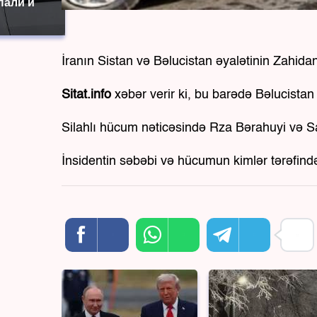
пали и
İranın Sistan və Bəlucistan əyalətinin Zahida
Sitat.info
xəbər verir ki, bu barədə Bəlucist
Silahlı hücum nəticəsində Rza Bərahuyi və Sa
İnsidentin səbəbi və hücumun kimlər tərəfin