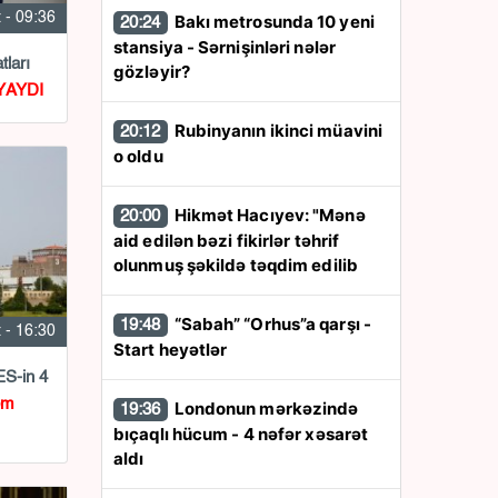
 - 09:36
Bakı metrosunda 10 yeni
20:24
stansiya - Sərnişinləri nələr
tları
gözləyir?
YAYDI
Rubinyanın ikinci müavini
20:12
o oldu
Hikmət Hacıyev: "Mənə
20:00
aid edilən bəzi fikirlər təhrif
olunmuş şəkildə təqdim edilib
“Sabah” “Orhus”a qarşı -
19:48
 - 16:30
Start heyətlər
ES-in 4
om
Londonun mərkəzində
19:36
bıçaqlı hücum - 4 nəfər xəsarət
aldı