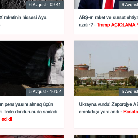
6 Avqust - 09:41
6 Avqust
 raketinin hissəsi Aya
ABŞ-ın raket və sursat ehtiya
b
azalır? -
Tramp AÇIQLAMA 
5 Avqust - 16:52
5 Avqust
ın pensiyasını almaq üçün
Ukrayna vurdu! Zaporojye A
ni illərlə dondurucuda saxladı
əməkdaşı yaralandı -
Rosat
edildi