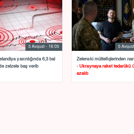
5 Avqust - 16:05
5 Avqust
elandiya yaxınlığında 6,3 bal
Zelenski müttəfiqlərindən nar
ə zəlzələ baş verib
-
Ukraynaya raket tədarükü 
azalıb