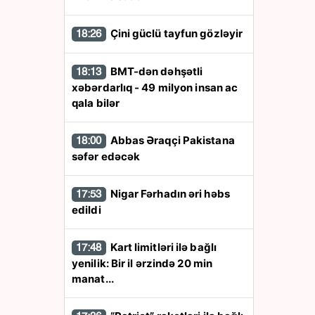
Çini güclü tayfun gözləyir
18:26
BMT-dən dəhşətli
18:13
xəbərdarlıq - 49 milyon insan ac
qala bilər
Abbas Əraqçi Pakistana
18:00
səfər edəcək
Nigar Fərhadın əri həbs
17:53
edildi
Kart limitləri ilə bağlı
17:48
yenilik: Bir il ərzində 20 min
manat...