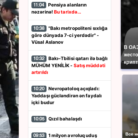
Pensiya alanların
11:04
nəzərinə!
Bu tarixdə...
"Bakı metropoliteni sıxlığa
10:38
görə dünyada 7-ci yerdədir" -
Vüsal Aslanov
В ОА
жесто
Bakı–Tbilisi qatarı ilə bağlı
10:32
крип
MÜHÜM YENİLİK -
Satış müddəti
artırıldı
Nevropatoloq açıqladı:
10:20
Yaddaşı gücləndirən ən faydalı
içki budur
Qızıl bahalaşdı
10:05
Все н
1 milyon avroluq uduş
09:53