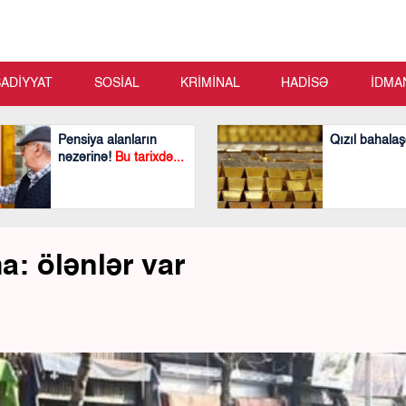
SADİYYAT
SOSİAL
KRİMİNAL
HADİSƏ
İDMA
Pensiya alanların
Qızıl bahalaş
nəzərinə!
Bu tarixdə...
a: ölənlər var