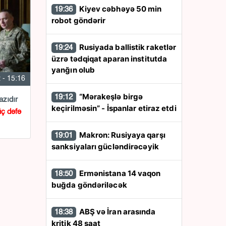
Kiyev cəbhəyə 50 min
19:36
robot göndərir
Rusiyada ballistik raketlər
19:24
üzrə tədqiqat aparan institutda
yanğın olub
 - 15:16
“Mərakeşlə birgə
19:12
azıdır
keçirilməsin” - İspanlar etiraz etdi
üç dəfə
Makron: Rusiyaya qarşı
19:01
sanksiyaları gücləndirəcəyik
Ermənistana 14 vaqon
18:50
buğda göndəriləcək
ABŞ və İran arasında
18:38
kritik 48 saat