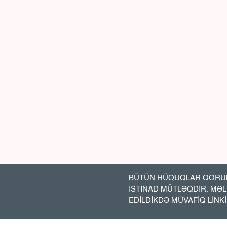
BÜTÜN HÜQUQLAR QORUN
İSTİNAD MÜTLƏQDİR. MƏ
EDİLDİKDƏ MÜVAFİQ LİNK