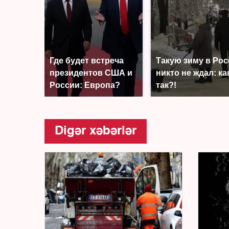
Где будет встреча
Такую зиму в Ро
президентов США и
никто не ждал: ка
России: Европа?
так?!
Digər xəbərlər