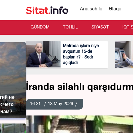
Ana səhifə
Əlaqə
GÜNDƏM
TƏHLİL
SİYASƏT
İQTİ
Metroda işlərə niyə
avqustun 15-də
başlanır? - Sədr
açıqladı
İranda silahlı qarşıdurm
тий не
16:21
13 May 2026
: чего
 нам?