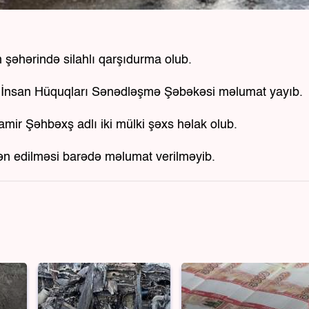
n şəhərində silahlı qarşıdurma olub.
an İnsan Hüquqları Sənədləşmə Şəbəkəsi məlumat yayıb.
mir Şəhbəxş adlı iki mülki şəxs həlak olub.
dən edilməsi barədə məlumat verilməyib.