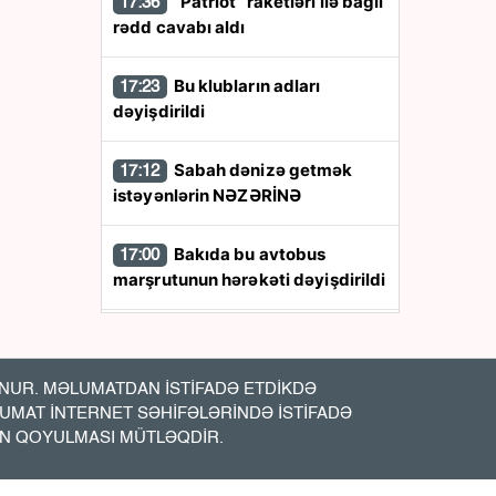
“Patriot” raketləri ilə bağlı
17:36
rədd cavabı aldı
Bu klubların adları
17:23
dəyişdirildi
Sabah dənizə getmək
17:12
istəyənlərin NƏZƏRİNƏ
Bakıda bu avtobus
17:00
marşrutunun hərəkəti dəyişdirildi
Atasının pensiyasını
16:52
almaq üçün meyitini illərlə
dondurucuda saxladı -
Həbs
UR. MƏLUMATDAN İSTİFADƏ ETDİKDƏ
edildi
LUMAT İNTERNET SƏHİFƏLƏRİNDƏ İSTİFADƏ
İN QOYULMASI MÜTLƏQDİR.
Şirvan kanalı bərpa edildi
16:44