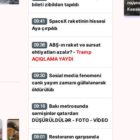
паден
bileti zibildən tapıldı
Кавка
SpaceX raketinin hissəsi
09:41
Aya çırpılıb
ABŞ-ın raket və sursat
09:36
ehtiyatları azalır? -
Tramp
AÇIQLAMA YAYDI
Sosial media fenomeni
09:30
canlı yayım zamanı güllələnərək
öldürülüb
Bakı metrosunda
09:16
sərnişinlər qatardan
DÜŞÜRÜLDÜLƏR - FOTO - VİDEO
Restoranın qarşısında
09:01