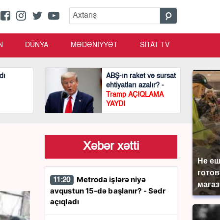
N
DÜNYA
MƏDƏNİYYƏT
SİTAT TV
dı
ABŞ-ın raket və sursat
ehtiyatları azalır? -
Tramp AÇIQLAMA
YAYDI
Xəbər xətti
Не еш
готов
Metroda işlərə niyə
11:20
магаз
avqustun 15-də başlanır? - Sədr
açıqladı