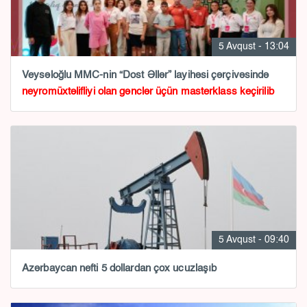
5 Avqust - 13:04
Veysəloğlu MMC-nin “Dost Əllər” layihəsi çərçivəsində
neyromüxtəlifliyi olan gənclər üçün masterklass keçirilib
5 Avqust - 09:40
Azərbaycan nefti 5 dollardan çox ucuzlaşıb