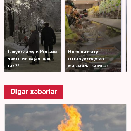
Такую зиму в России
Не ешьте эту
никто не ждал: как
готовую еду из
так?!
магазина: список
Digər xəbərlər