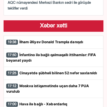
AQC nümayəndəsi Mərkəzi Bankın sədri ilə görüşdə
təkliflər verdi
Xəbər xətti
İlham Əliyev Donald Trampla danışdı
19:38
İnfantino ilə bağlı qalmaqallı ittihamlar: FIFA
17:50
bəyanat yaydı
Cinayətdə şübhəli bilinən 52 nəfər saxlanıldı
17:25
Moskva istiqamətində uçan daha 7 PUA
17:12
vurulub
Hava ilə bağlı - Xəbərdarlıq
17:00