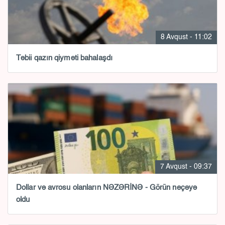
8 Avqust - 11:02
Təbii qazın qiyməti bahalaşdı
7 Avqust - 09:37
Dollar və avrosu olanların NƏZƏRİNƏ - Görün neçəyə
oldu