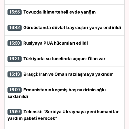
Tovuzda ikimərtəbəli evdə yanğın
16:55
Gürcüstanda dövlət bayraqları yarıya endirildi
16:42
Rusiyaya PUA hücumları edildi
16:30
Türkiyədə su tunelində uçqun: Ölən var
16:21
Əraqçi: İran və Oman razılaşmaya yaxındır
16:13
Ermənistanın keçmiş baş nazirinin oğlu
16:00
saxlanıldı
Zelenski: “Serbiya Ukraynaya yeni humanitar
15:50
yardım paketi verəcək”