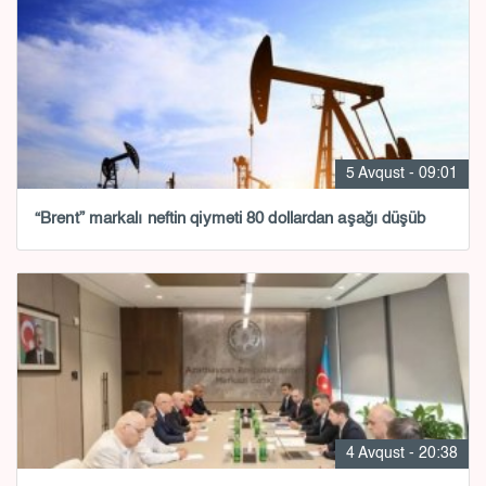
5 Avqust - 09:01
“Brent” markalı neftin qiyməti 80 dollardan aşağı düşüb
4 Avqust - 20:38