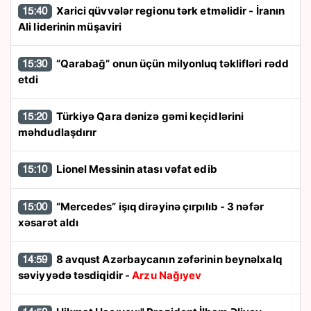
Xarici qüvvələr regionu tərk etməlidir - İranın
15:40
Ali liderinin müşaviri
“Qarabağ” onun üçün milyonluq təklifləri rədd
15:30
etdi
Türkiyə Qara dənizə gəmi keçidlərini
15:20
məhdudlaşdırır
Lionel Messinin atası vəfat edib
15:10
“Mercedes” işıq dirəyinə çırpılıb - 3 nəfər
15:00
xəsarət aldı
8 avqust Azərbaycanın zəfərinin beynəlxalq
14:59
səviyyədə təsdiqidir -
Arzu Nağıyev