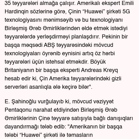
35 təyyarələri almağa çalışır. Amerikalı ekspert Emili
Hardinqin sözlərinə görə, Çinin “Huawei” şirkəti 5G
texnologiyasını mənimsəyib və bu texnologiyanı
Birləşmiş Ərəb Əmirliklərindən əldə etmək istədiyi
təyyarələrdə yerləşdirməyi planlaşdırır. Pekinin bir
başqa məqsədi ABŞ təyyarəsindəki mövcud
texnologiyaları öyrənib eynisini artıq öz hərbi
təyyarələri üçün istehsal etməkdir. Böyük
Britaniyanın bir başqa eksperti Andreas Kreyq
hesab edir ki, Çin Amerika təyyarələrindəki gizli
serverləri asanlıqla ələ keçirə bilər".
E. Şahinoğlu vurğulayıb ki, mövcud vəziyyət
Pentaqonu narahat etdiyindən Birləşmiş Ərəb
Əmirliklərinin Çinə təyyarə satışıyla bağlı danışıqları
dayandırmağı tələb edib: "Amerikanın bir başqa
tələbi “Huawei” şirkəti ilə təmasların