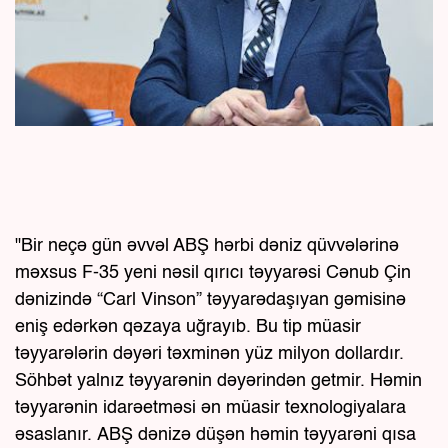
"Bir neçə gün əvvəl ABŞ hərbi dəniz qüvvələrinə
məxsus F-35 yeni nəsil qırıcı təyyarəsi Cənub Çin
dənizində “Carl Vinson” təyyarədaşıyan gəmisinə
eniş edərkən qəzaya uğrayıb. Bu tip müasir
təyyarələrin dəyəri təxminən yüz milyon dollardır.
Söhbət yalnız təyyarənin dəyərindən getmir. Həmin
təyyarənin idarəetməsi ən müasir texnologiyalara
əsaslanır. ABŞ dənizə düşən həmin təyyarəni qısa