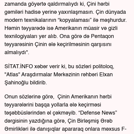
zamanda göyərtə qaldırmalıydı ki, Çini hərbi
gəmiləri hadisə yerinə yaxınlaşmasın. Çin dünyada
modern texnikalarının “kopyalaması” ilə məşhurdur.
Həmin təyyarədə isə Amerikanın müasir və gizli
texnilogiyaları yer alıb. Ona görə də Pentaqon
təyyarəsinin Çinin ələ keçirilməsinin qarşısını
almalıydı".
SİTAT.İNFO xəbər verir ki, bu sözləri politoloq,
"Atlas" Araşdırmalar Mərkəzinin rəhbəri Elxan
Şahinoğlu bildirib.
Onun sözlərinə görə, Çinin Amerikanın hərbi
təyyarələrini başqa yollarla ələ keçirməsi
təşəbbüslərindən əl çəkməyib. “Defense News”
dərgisinin yazdığına görə, Çin Birləşmiş Ərəb
Əmirlikləri ilə danışıqlar apararaq onlara məxsus F-