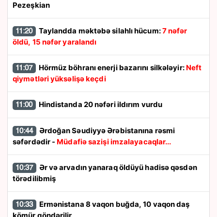
Pezeşkian
Taylandda məktəbə silahlı hücum:
7 nəfər
11:20
öldü, 15 nəfər yaralandı
Hörmüz böhranı enerji bazarını silkələyir:
Neft
11:07
qiymətləri yüksəlişə keçdi
Hindistanda 20 nəfəri ildırım vurdu
11:00
Ərdoğan Səudiyyə Ərəbistanına rəsmi
10:44
səfərdədir -
Müdafiə sazişi imzalayacaqlar...
Ər və arvadın yanaraq öldüyü hadisə qəsdən
10:37
törədilibmiş
Ermənistana 8 vaqon buğda, 10 vaqon daş
10:33
kömür göndərilir