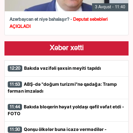
3 Avqust - 11:40
Azərbaycan ət niyə bahalaşır? -
Deputat səbəbləri
AÇIQLADI
Xəbər xətti
Bakıda vəzifəli şəxsin meyiti tapıldı
12:20
ABŞ-də "doğum turizmi"nə qadağa: Tramp
11:53
fərman imzaladı
Bakıda bloqerin həyat yoldaşı qəfil vəfat etdi -
11:44
FOTO
Qonşu ölkələr buna icazə vermədilər -
11:30