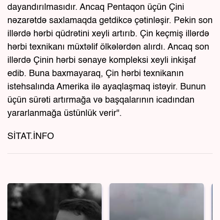
dayandırılmasıdır. Ancaq Pentaqon üçün Çini
nəzarətdə saxlamaqda getdikcə çətinləşir. Pekin son
illərdə hərbi qüdrətini xeyli artırıb. Çin keçmiş illərdə
hərbi texnikanı müxtəlif ölkələrdən alırdı. Ancaq son
illərdə Çinin hərbi sənaye kompleksi xeyli inkişaf
edib. Buna baxmayaraq, Çin hərbi texnikanın
istehsalında Amerika ilə ayaqlaşmaq istəyir. Bunun
üçün sürəti artırmağa və başqalarının icadından
yararlanmağa üstünlük verir".
SİTAT.İNFO