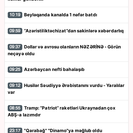
Beyləqanda kanalda 1 nəfər batdı
10:19
“Azəristiliktəchizat”dan sakinlərə xəbərdarlıq
09:59
Dollar və avrosu olanların NƏZƏRİNƏ - Görün
09:37
neçəyə oldu
Azərbaycan nefti bahalaşıb
09:25
Husilər Səudiyyə Ərəbistanını vurdu - Yaralılar
09:12
var
Tramp: “Patriot” raketləri Ukraynadan çox
08:55
ABŞ-a lazımdır
"Qarabağ" "Dinamo"ya məğlub oldu
23:17