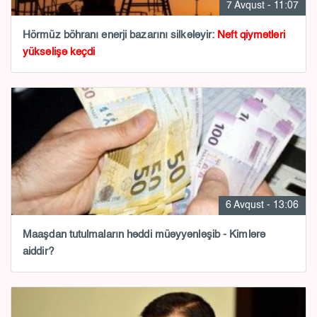
7 Avqust - 11:07
Hörmüz böhranı enerji bazarını silkələyir:
Neft qiymətləri
yüksəlişə keçdi
6 Avqust - 13:06
Maaşdan tutulmaların həddi müəyyənləşib - Kimlərə
aiddir?