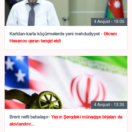
4 Avqust - 19:05
Kartdan-karta köçürmələrdə yeni məhdudiyyət -
Əkrəm
Həsənov qərarı tənqid etdi
4 Avqust - 13:35
Brent nefti bahalaşır-
Yaxın Şərqdəki münaqişə birjaları da
alovlandırır...