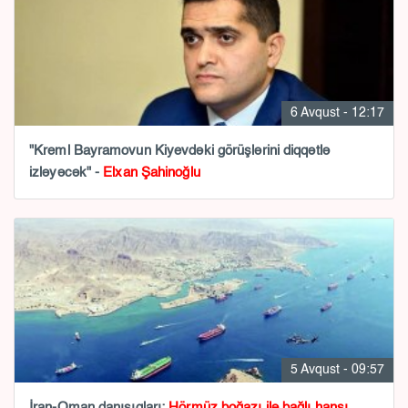
6 Avqust - 12:17
"Kreml Bayramovun Kiyevdəki görüşlərini diqqətlə
izləyəcək" -
Elxan Şahinoğlu
5 Avqust - 09:57
İran-Oman danışıqları:
Hörmüz boğazı ilə bağlı hansı