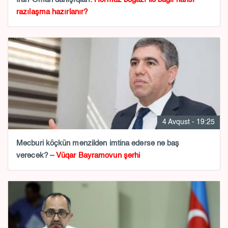
razılaşma hazırlanır?
4 Avqust - 19:25
Məcburi köçkün mənzildən imtina edərsə nə baş
verəcək? –
Vüqar Bayramovun şərhi