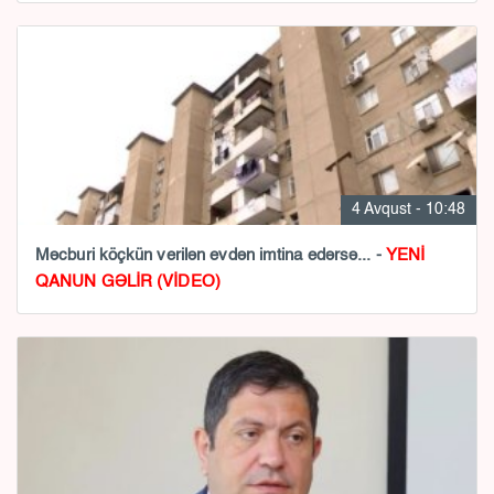
4 Avqust - 10:48
Məcburi köçkün verilən evdən imtina edərsə... -
YENİ
QANUN GƏLİR (VİDEO)