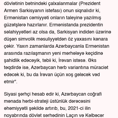
dövlətinin bətnindəki çalxalanmalar (Prezident
Armen Sarkisyanın istefası) onun siqnalıdır ki,
Ermənistan cəmiyyəti onların taleyinə yazılmış
güzətşlərə hazırlanır. Ermənistanda prezidentin
səlahiyyətləri az olsa da, Sarkisyan indidən üzərinə
düşən simvolik məsuliyyətdən öz yaxasını kənara
çəkir. Yaxın zamanlarda Azərbaycanla Ermənistan
arasında razılaşmanın yeni mərhələyə keçidinə
şahidlik edəcəyik, təbii ki, İrəvan istəsə. Əks
təqdirdə isə, Azərbaycan hərb variantına müraciət
edəcək ki, bu da İrəvan üçün xoş gələcək vəd
etmir".
Siyasi şərhçi hesab edir ki, Azərbaycan coğrafi
mənada hərbi-strateji üstünlük dərəcəsini
əhəmiyyətli şəkildə artırıb, bu, 2021-ci ilin
noyabrında dövlət sərhədinin Laçın və Kəlbəcər