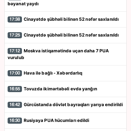
bəyanat yaydı
Cinayətdə şübhəli bilinən 52 nəfər saxlanıldı
17:38
Cinayətdə şübhəli bilinən 52 nəfər saxlanıldı
17:25
Moskva istiqamətində uçan daha 7 PUA
17:12
vurulub
Hava ilə bağlı - Xəbərdarlıq
17:00
Tovuzda ikimərtəbəli evdə yanğın
16:55
Gürcüstanda dövlət bayraqları yarıya endirildi
16:42
Rusiyaya PUA hücumları edildi
16:30