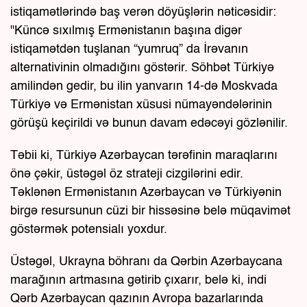
istiqamətlərində baş verən döyüşlərin nəticəsidir:
"Küncə sıxılmış Ermənistanın başına digər
istiqamətdən tuşlanan “yumruq” da İrəvanın
alternativinin olmadığını göstərir. Söhbət Türkiyə
amilindən gedir, bu ilin yanvarın 14-də Moskvada
Türkiyə və Ermənistan xüsusi nümayəndələrinin
görüşü keçirildi və bunun davam edəcəyi gözlənilir.
Təbii ki, Türkiyə Azərbaycan tərəfinin maraqlarını
önə çəkir, üstəgəl öz strateji cizgilərini edir.
Təklənən Ermənistanın Azərbaycan və Türkiyənin
birgə resursunun cüzi bir hissəsinə belə müqavimət
göstərmək potensialı yoxdur.
Üstəgəl, Ukrayna böhranı da Qərbin Azərbaycana
marağının artmasına gətirib çıxarır, belə ki, indi
Qərb Azərbaycan qazının Avropa bazarlarında