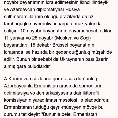
noyabr bəyanatının icra edilməsinin ikinci ilindəyik
və Azərbaycan diplomatiyası Rusiya
sülhməramlılarının olduğu ərazilərdə də öz
tamhüquqlu suverenliyini bərpa etmək yolunda
çalışır. 10 noyabr bəyanatının davamı hesab edilən
11 yanvar və 26 noyabr (Moskva və Soçi)
bəyanatları, 15 dekabr Brüssel bəyanatının
icrasında isə hazırda bir qədər durğunluq müşahidə
edilir. Bunun bir səbəbi də Ukraynanın başı üzərini
almış qara buludlardır".
A.Kərimovun sözlərinə görə, əsas durğunluq
Azərbaycanla Ermənistan arasında sərhədlərin
delimitasiya və demarkasiyasına dair ikitərəfli
komissiyanın yaradılması məsələsi ilə əlaqədardır,
Ermənistanın tutduğu qeyri-müəyyən mövqe bu
durumu tətikləyir: "Bununla belə, Ermənistan