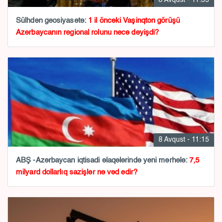
8 Avqust - 11:35
Sülhdən geosiyasətə:
1 il öncəki Vaşinqton görüşü
Azərbaycanın regional rolunu necə dəyişdi?
8 Avqust - 11:15
ABŞ -Azərbaycan iqtisadi əlaqələrində yeni mərhələ:
7,5
milyard dollarlıq sazişlər nə vəd edir?