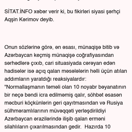
SİTAT.İNFO xəbər verir ki, bu fikirləri siyasi şərhçi
Aqşin Kərimov deyib.
Onun sözlərinə görə, ən əsası, münaqişə bitib və
Azərbaycan keçmiş münaqişə coğrafiyasından
sərhədlərə çıxıb, cari situasiyada cərəyan edən
hadisələr isə açıq qalan məsələlərin həlli üçün atılan
addımların yaratdığı reaksiyalardır:
"Normallaşmanın təməli olan 10 noyabr bəyanatının
bir neçə bəndi icra edilməmiş qalır, söhbət əsasən
məcburi köçkünlərin geri qayıtmasından və Rusiya
sülhməramlılarının müvəqqəti yerləşdirildiyi
Azərbaycan ərazilərində ilişib qalan erməni
silahlıların çıxarılmasından gedir. Hazırda 10