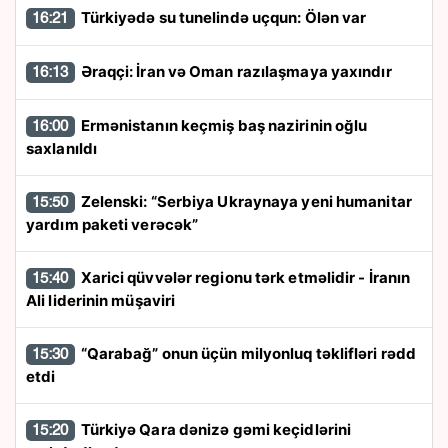
Türkiyədə su tunelində uçqun: Ölən var
16:21
Əraqçi: İran və Oman razılaşmaya yaxındır
16:13
Ermənistanın keçmiş baş nazirinin oğlu
16:00
saxlanıldı
Zelenski: “Serbiya Ukraynaya yeni humanitar
15:50
yardım paketi verəcək”
Xarici qüvvələr regionu tərk etməlidir - İranın
15:40
Ali liderinin müşaviri
“Qarabağ” onun üçün milyonluq təklifləri rədd
15:30
etdi
Türkiyə Qara dənizə gəmi keçidlərini
15:20