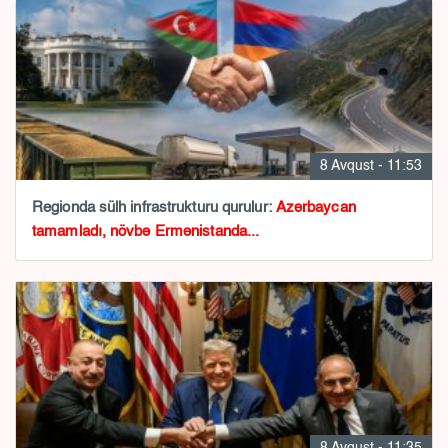
8 Avqust - 11:53
Regionda sülh infrastrukturu qurulur:
Azərbaycan
tamamladı, növbə Ermənistanda...