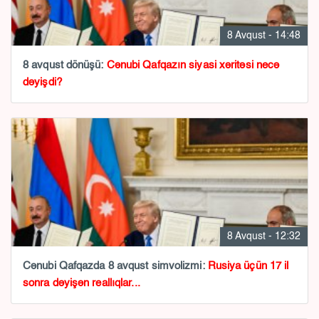
8 Avqust - 14:48
8 avqust dönüşü:
Cənubi Qafqazın siyasi xəritəsi necə
dəyişdi?
8 Avqust - 12:32
Cənubi Qafqazda 8 avqust simvolizmi:
Rusiya üçün 17 il
sonra dəyişən reallıqlar...