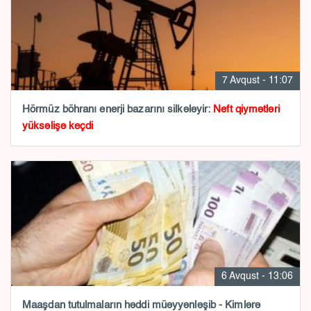
7 Avqust - 11:07
Hörmüz böhranı enerji bazarını silkələyir:
Neft qiymətləri
yüksəlişə keçdi
6 Avqust - 13:06
Maaşdan tutulmaların həddi müəyyənləşib - Kimlərə