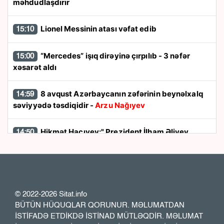
məhdudlaşdırır
Lionel Messinin atası vəfat edib
15:10
“Mercedes” işıq dirəyinə çırpılıb - 3 nəfər
15:00
xəsarət aldı
8 avqust Azərbaycanın zəfərinin beynəlxalq
14:59
səviyyədə təsdiqidir -
Arzu Nağıyev
Hikmət Hacıyev:" Prezident İlham Əliyev
14:50
müharibəni qazandı, eyni zamanda sülhü də qazandı"
8 avqust dönüşü:
Cənubi Qafqazın siyasi
14:48
xəritəsi necə dəyişdi?
© 2022-2026 Sitat.info
BÜTÜN HÜQUQLAR QORUNUR. MƏLUMATDAN
Ukraynada hərbi helikopterin qəzaya
14:40
İSTİFADƏ ETDİKDƏ İSTİNAD MÜTLƏQDİR. MƏLUMAT
uğraması nəticəsində bort texnik ölüb