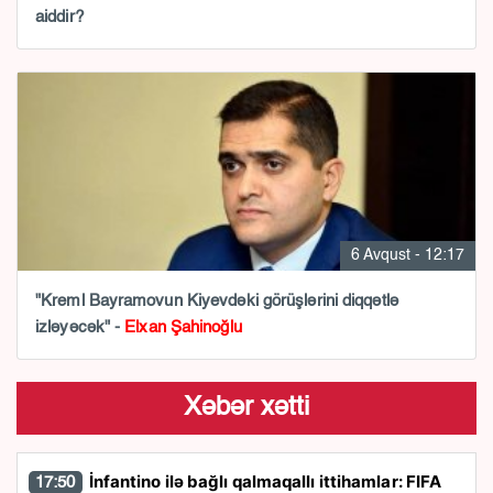
aiddir?
6 Avqust - 12:17
"Kreml Bayramovun Kiyevdəki görüşlərini diqqətlə
izləyəcək" -
Elxan Şahinoğlu
Xəbər xətti
İnfantino ilə bağlı qalmaqallı ittihamlar: FIFA
17:50