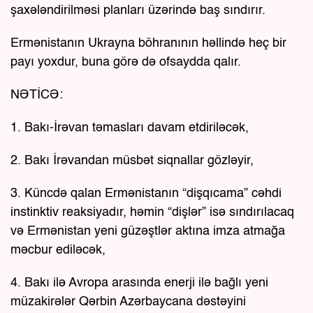
şaxələndirilməsi planları üzərində baş sındırır.
Ermənistanın Ukrayna böhranının həllində heç bir
payı yoxdur, buna görə də ofsaydda qalır.
NƏTİCƏ:
1. Bakı-İrəvan təmasları davam etdiriləcək,
2. Bakı İrəvandan müsbət siqnallar gözləyir,
3. Küncdə qalan Ermənistanın “dişqıcama” cəhdi
instinktiv reaksiyadır, həmin “dişlər” isə sındırılacaq
və Ermənistan yeni güzəştlər aktına imza atmağa
məcbur ediləcək,
4. Bakı ilə Avropa arasında enerji ilə bağlı yeni
müzakirələr Qərbin Azərbaycana dəstəyini