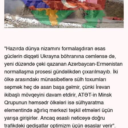
"Hazırda dünya nizamını formalaşdıran əsas
güclərin diqqəti Ukrayna böhranına cəmlənsə də,
yeni düzəndə çəki qazanan Azərbaycan-Ermənistan
normallaşma prosesi gündəlikdən çıxarılmayıb. İki
ölkə arasındakı münasibətlərə sülh toxumları
səpmək heç də asan başa gəlmir, çünki İrəvan
ikibaşlı mövqeyini davam etdirir, ATƏT-in Minsk
Qrupunun həmsədr ölkələri isə sülhyaratma
elementində ağırlıq mərkəzi təşkil etmələri üçün
yarışa girişirlər. Ancaq əsaslı nəticəyə doğru
trafikdəki gedişatlar optimizm üçün əsaslar verir".