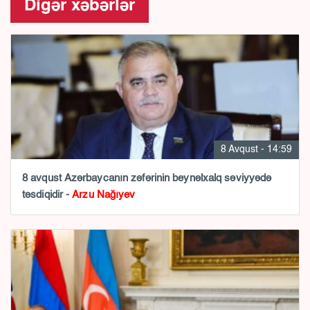
Digər xəbərlər
8 Avqust - 14:59
8 avqust Azərbaycanın zəfərinin beynəlxalq səviyyədə
təsdiqidir -
Arzu Nağıyev