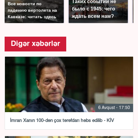
Таких событий не
Все новости по
было с 1945: чего
падению вертолета на
ждать всем нам?
Кавказе: читать здесь
Digər xəbərlər
6 Avqust - 17:50
İmran Xanın 100-dən çox tərəfdarı həbs edilib - KİV