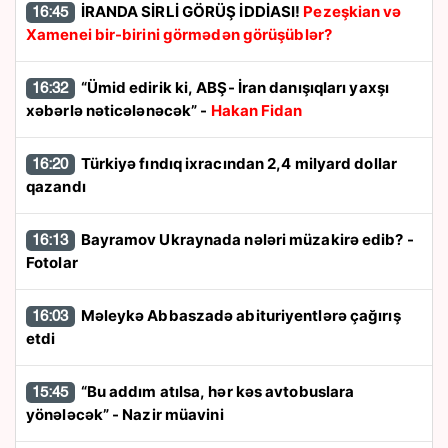
İRANDA SİRLİ GÖRÜŞ İDDİASI!
Pezeşkian və
16:45
Xamenei bir-birini görmədən görüşüblər?
“Ümid edirik ki, ABŞ- İran danışıqları yaxşı
16:32
xəbərlə nəticələnəcək” -
Hakan Fidan
Türkiyə fındıq ixracından 2,4 milyard dollar
16:20
qazandı
Bayramov Ukraynada nələri müzakirə edib? -
16:13
Fotolar
Məleykə Abbaszadə abituriyentlərə çağırış
16:03
etdi
“Bu addım atılsa, hər kəs avtobuslara
15:45
yönələcək” - Nazir müavini