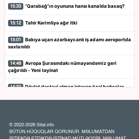
“Qarabağ”ın oyununa hansı kanalda baxaq?
15:33
Tahir Kərimliyə ağır itki
15:12
Bakıya uçan azərbaycanlı iş adamı aeroportda
15:01
saxlanıldı
Avropa Şurasındakı nümayəndəmiz geri
14:48
çağırıldı - Yeni təyinat
Dövlət dəstəyi almaq istəyən özəl bağçalar
14:37
üçün şərt açıqlandı
AZCON-a yeni səlahiyyət verildi
14:22
© 2022-2026 Sitat.info
Gəncədə davada öldürülən iki uşaq atasının -
14:08
BÜTÜN HÜQUQLAR QORUNUR. MƏLUMATDAN
FOTOSU
İSTİFADƏ ETDİKDƏ İSTİNAD MÜTLƏQDİR. MƏLUMAT