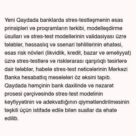
Yeni Qaydada banklarda stres-testləşmənin əsas
prinsipləri və proqramların tərkibi, modelləşdirmə
üsulları və stres-test modellərinin validasiyası üzrə
tələblər, həssaslıq və ssenari təhlillərinin əhatəsi,
əsas risk növləri (likvidlik, kredit, bazar və əməliyyat)
üzrə stres-testlərə və risklərarası qarşılıqlı təsirlərə
dair tələblər, habelə stres-test nəticələrinin Mərkəzi
Banka hesabatlıq məsələləri öz əksini tapıb.
Qaydada həmçinin bank daxilində və nəzarət
prosesi çərçivəsində stres-test modelinin
keyfiyyətinin və adekvatlığının qiymətləndirilməsinin
təşkili üçün istifadə edilə bilən suallar da əhatə
edilib.