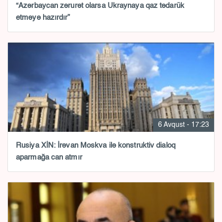
“Azərbaycan zərurət olarsa Ukraynaya qaz tədarük
etməyə hazırdır”
6 Avqust - 17:23
Rusiya XİN: İrəvan Moskva ilə konstruktiv dialoq
aparmağa can atmır