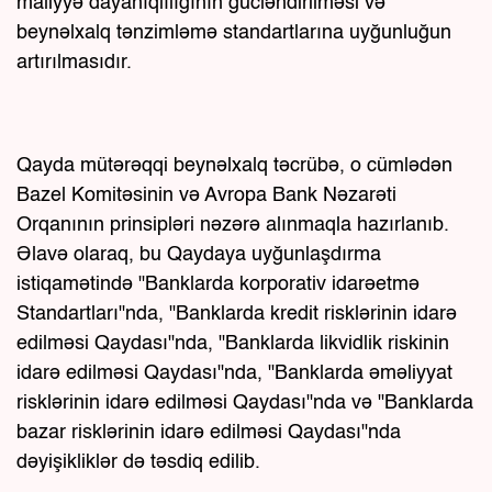
maliyyə dayanıqlılığının gücləndirilməsi və
beynəlxalq tənzimləmə standartlarına uyğunluğun
artırılmasıdır.
Qayda mütərəqqi beynəlxalq təcrübə, o cümlədən
Bazel Komitəsinin və Avropa Bank Nəzarəti
Orqanının prinsipləri nəzərə alınmaqla hazırlanıb.
Əlavə olaraq, bu Qaydaya uyğunlaşdırma
istiqamətində "Banklarda korporativ idarəetmə
Standartları"nda, "Banklarda kredit risklərinin idarə
edilməsi Qaydası"nda, "Banklarda likvidlik riskinin
idarə edilməsi Qaydası"nda, "Banklarda əməliyyat
risklərinin idarə edilməsi Qaydası"nda və "Banklarda
bazar risklərinin idarə edilməsi Qaydası"nda
dəyişikliklər də təsdiq edilib.