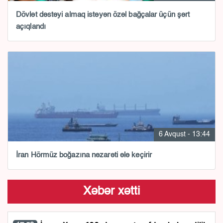
Dövlət dəstəyi almaq istəyən özəl bağçalar üçün şərt
açıqlandı
6 Avqust - 13:44
İran Hörmüz boğazına nəzarəti ələ keçirir
Xəbər xətti