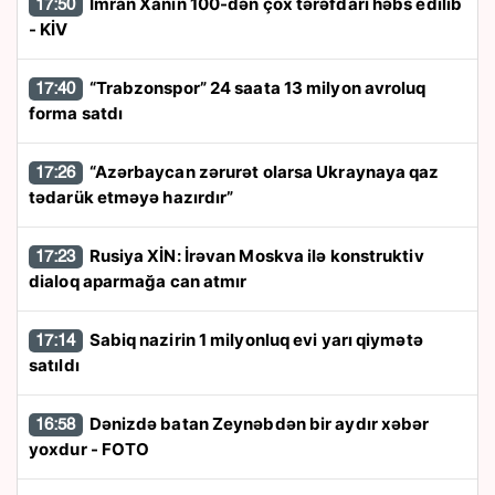
İmran Xanın 100-dən çox tərəfdarı həbs edilib
17:50
- KİV
“Trabzonspor” 24 saata 13 milyon avroluq
17:40
forma satdı
“Azərbaycan zərurət olarsa Ukraynaya qaz
17:26
tədarük etməyə hazırdır”
Rusiya XİN: İrəvan Moskva ilə konstruktiv
17:23
dialoq aparmağa can atmır
Sabiq nazirin 1 milyonluq evi yarı qiymətə
17:14
satıldı
Dənizdə batan Zeynəbdən bir aydır xəbər
16:58
yoxdur - FOTO