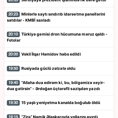
20:35
Minlərlə saytı sındırıb idarəetmə panellərini
20:23
satdılar - KMBİ saxladı
Türkiyə gəmisi dron hücumuna məruz qaldı -
20:10
Fotolar
Vəkil İlqar Həmidov həbs edildi
20:00
Rusiyada güclü zəlzələ oldu
19:50
“Allaha dua edirəm ki, bu, bölgəmizə xeyir-
19:40
dua gətirsin” - Ərdoğan üçtərəfli sazişdən yazdı
15 yaşlı yeniyetmə kanalda boğulub öldü
19:30
“Zirə” Namik Ələskərovla yollarını ayırdı
19:15