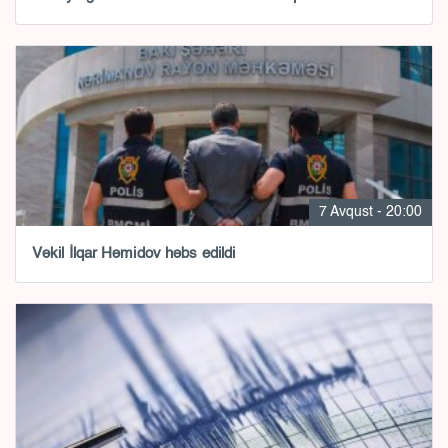
7 Avqust - 20:00
Vəkil İlqar Həmidov həbs edildi