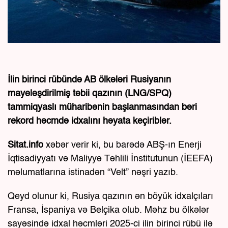
İlin birinci rübündə AB ölkələri Rusiyanın
mayeləşdirilmiş təbii qazının (LNG/SPQ)
tammiqyaslı müharibənin başlanmasından bəri
rekord həcmdə idxalını həyata keçiriblər.
Sitat.info
xəbər verir ki, bu barədə ABŞ-ın Enerji
İqtisadiyyatı və Maliyyə Təhlili İnstitutunun (İEEFA)
məlumatlarına istinadən “Velt” nəşri yazıb.
Qeyd olunur ki, Rusiya qazının ən böyük idxalçıları
Fransa, İspaniya və Belçika olub. Məhz bu ölkələr
sayəsində idxal həcmləri 2025-ci ilin birinci rübü ilə