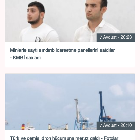
7 Avqust - 20:23
Minlərlə saytı sındırıb idarəetmə panellərini satdılar
- KMBİ saxladı
7 Avqust - 20:10
Türkiyə gəmisi dron hücumuna məruz qaldı - Fotolar