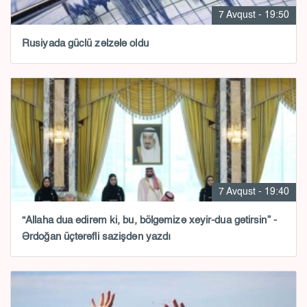
7 Avqust - 19:50
Rusiyada güclü zəlzələ oldu
7 Avqust - 19:40
“Allaha dua edirəm ki, bu, bölgəmizə xeyir-dua gətirsin” -
Ərdoğan üçtərəfli sazişdən yazdı