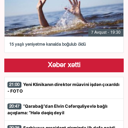
7 Avqust - 19:30
15 yaşlı yeniyetmə kanalda boğulub öldü
Xəbər xətti
Yeni Klinikanın direktor müavini işdən çıxarıldı
21:00
- FOTO
“Qarabağ”dan Elvin Cəfərquliyevlə bağlı
20:47
açıqlama: “Hələ dəqiq deyil
Serbiyaya prezident qismində ilk dəfə getdi