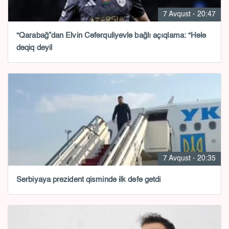
7 Avqust - 20:47
“Qarabağ”dan Elvin Cəfərquliyevlə bağlı açıqlama: “Hələ
dəqiq deyil
7 Avqust - 20:35
Serbiyaya prezident qismində ilk dəfə getdi