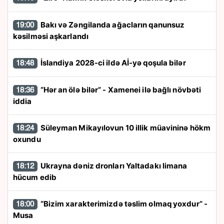
Bakı və Zəngilanda ağacların qanunsuz
19:00
kəsilməsi aşkarlandı
İslandiya 2028-ci ildə Aİ-yə qoşula bilər
18:48
“Hər an ölə bilər” - Xamenei ilə bağlı növbəti
18:36
iddia
Süleyman Mikayılovun 10 illik müavininə hökm
18:24
oxundu
Ukrayna dəniz dronları Yaltadakı limana
18:12
hücum edib
“Bizim xarakterimizdə təslim olmaq yoxdur” -
18:00
Musa