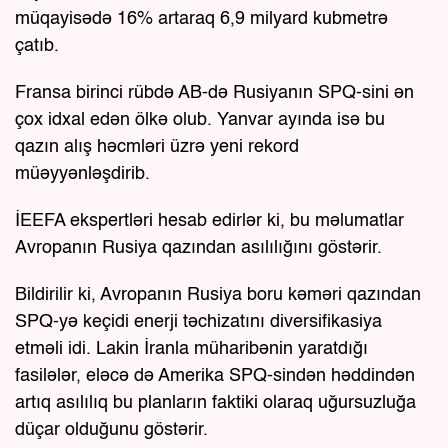
müqayisədə 16% artaraq 6,9 milyard kubmetrə
çatıb.
Fransa birinci rübdə AB-də Rusiyanın SPQ-sini ən
çox idxal edən ölkə olub. Yanvar ayında isə bu
qazın alış həcmləri üzrə yeni rekord
müəyyənləşdirib.
İEEFA ekspertləri hesab edirlər ki, bu məlumatlar
Avropanın Rusiya qazından asılılığını göstərir.
Bildirilir ki, Avropanın Rusiya boru kəməri qazından
SPQ-yə keçidi enerji təchizatını diversifikasiya
etməli idi. Lakin İranla müharibənin yaratdığı
fasilələr, eləcə də Amerika SPQ-sindən həddindən
artıq asılılıq bu planların faktiki olaraq uğursuzluğa
düçar olduğunu göstərir.