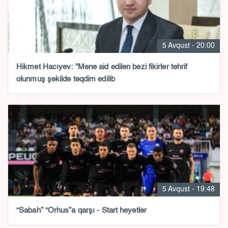
5 Avqust - 20:00
Hikmət Hacıyev: "Mənə aid edilən bəzi fikirlər təhrif
olunmuş şəkildə təqdim edilib
5 Avqust - 19:48
“Sabah” “Orhus”a qarşı - Start heyətlər