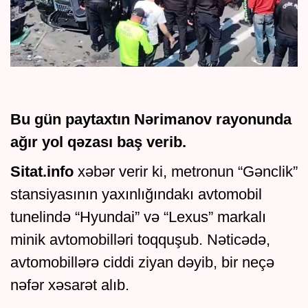
Bu gün paytaxtın Nərimanov rayonunda
ağır yol qəzası baş verib.
Sitat.info
xəbər verir ki, metronun “Gənclik”
stansiyasının yaxınlığındakı avtomobil
tunelində “Hyundai” və “Lexus” markalı
minik avtomobilləri toqquşub. Nəticədə,
avtomobillərə ciddi ziyan dəyib, bir neçə
nəfər xəsarət alıb.