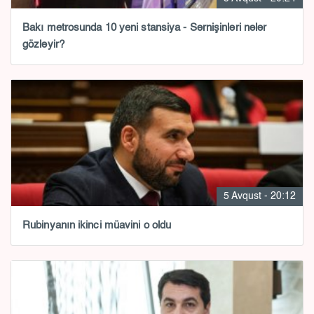
Bakı metrosunda 10 yeni stansiya - Sərnişinləri nələr
gözləyir?
5 Avqust - 20:12
Rubinyanın ikinci müavini o oldu