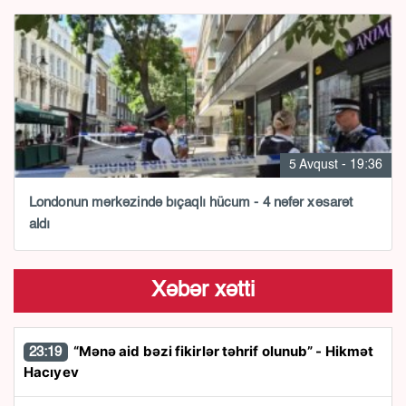
5 Avqust - 19:36
Londonun mərkəzində bıçaqlı hücum - 4 nəfər xəsarət
aldı
Xəbər xətti
“Mənə aid bəzi fikirlər təhrif olunub” - Hikmət
23:19
Hacıyev