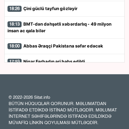
Çini güclü tayfun gözləyir
18:26
BMT-dən dəhşətli xəbərdarlıq - 49 milyon
18:13
insan ac qala bilər
Abbas Əraqçi Pakistana səfər edəcək
18:00
Nigar Fərhadın əri həbs edildi
17:53
Kart limitləri ilə bağlı yenilik: Bir il ərzində 20
17:48
min manat...
© 2022-2026 Sitat.info
“Patriot” raketləri ilə bağlı rədd cavabı aldı
17:36
BÜTÜN HÜQUQLAR QORUNUR. MƏLUMATDAN
İSTİFADƏ ETDİKDƏ İSTİNAD MÜTLƏQDİR. MƏLUMAT
Bu klubların adları dəyişdirildi
17:23
İNTERNET SƏHİFƏLƏRİNDƏ İSTİFADƏ EDİLDİKDƏ
MÜVAFİQ LİNKİN QOYULMASI MÜTLƏQDİR.