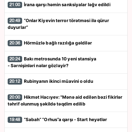
İrana qarşı həmin sanksiyalar ləğv edildi
21:00
“Onlar Kiyevin terror törətməsi ilə qürur
20:49
duyurlar”
Hörmüzlə bağlı razılığa gəldilər
20:36
Bakı metrosunda 10 yeni stansiya
20:24
- Sərnişinləri nələr gözləyir?
Rubinyanın ikinci müavini o oldu
20:12
Hikmət Hacıyev: "Mənə aid edilən bəzi fikirlər
20:00
təhrif olunmuş şəkildə təqdim edilib
“Sabah” “Orhus”a qarşı - Start heyətlər
19:48