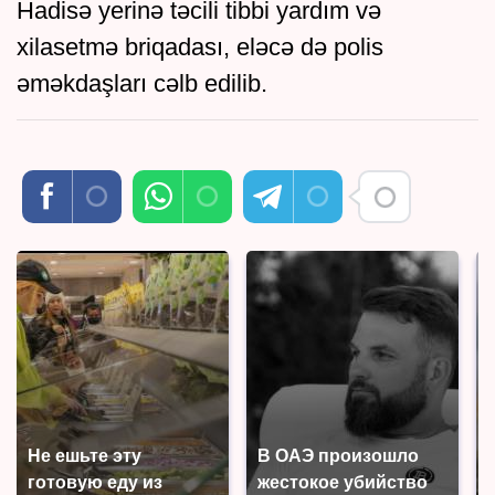
Hadisə yerinə təcili tibbi yardım və
xilasetmə briqadası, eləcə də polis
əməkdaşları cəlb edilib.
Не ешьте эту
В ОАЭ произошло
готовую еду из
жестокое убийство