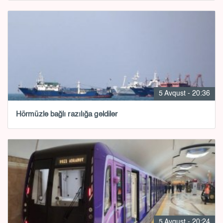
5 Avqust - 20:36
Hörmüzlə bağlı razılığa gəldilər
5 Avqust - 20:24