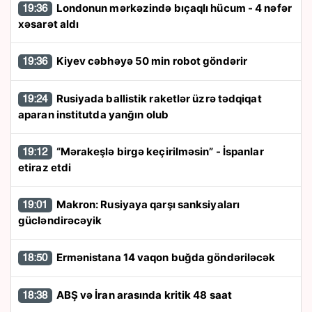
Londonun mərkəzində bıçaqlı hücum - 4 nəfər
19:36
xəsarət aldı
Kiyev cəbhəyə 50 min robot göndərir
19:36
Rusiyada ballistik raketlər üzrə tədqiqat
19:24
aparan institutda yanğın olub
“Mərakeşlə birgə keçirilməsin” - İspanlar
19:12
etiraz etdi
Makron: Rusiyaya qarşı sanksiyaları
19:01
gücləndirəcəyik
Ermənistana 14 vaqon buğda göndəriləcək
18:50
ABŞ və İran arasında kritik 48 saat
18:38