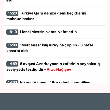
etdi
Türkiyə Qara dənizə gəmi keçidlərini
15:20
məhdudlaşdırır
Lionel Messinin atası vəfat edib
15:10
“Mercedes” işıq dirəyinə çırpılıb - 3 nəfər
15:00
xəsarət aldı
8 avqust Azərbaycanın zəfərinin beynəlxalq
14:59
səviyyədə təsdiqidir -
Arzu Nağıyev
Hikmət Hacıyev:" Prezident İlham Əliyev
14:50
müharibəni qazandı, eyni zamanda sülhü də qazandı"
8 avqust dönüşü:
Cənubi Qafqazın siyasi
14:48
xəritəsi necə dəyişdi?