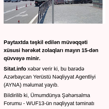
Paytaxtda təşkil edilən müvəqqəti
xüsusi hərəkət zolaqları mayın 15-dən
qüvvəyə minir.
Sitat.info
xəbər verir ki, bu barədə
Azərbaycan Yerüstü Nəqliyyat Agentliyi
(AYNA) məlumat yayıb.
Bildirilib ki, Ümumdünya Şəhərsalma
Forumu - WUF13-ün nəqliyyat təminatı