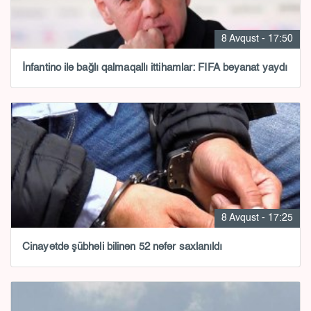
8 Avqust - 17:50
İnfantino ilə bağlı qalmaqallı ittihamlar: FIFA bəyanat yaydı
8 Avqust - 17:25
Cinayətdə şübhəli bilinən 52 nəfər saxlanıldı