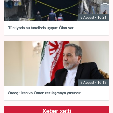
8 Avqust - 16:21
Türkiyədə su tunelində uçqun: Ölən var
8 Avqust - 16:13
Əraqçi: İran və Oman razılaşmaya yaxındır
Xəbər xətti