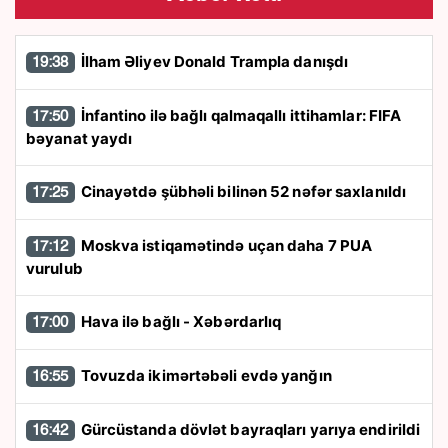
İlham Əliyev Donald Trampla danışdı
19:38
İnfantino ilə bağlı qalmaqallı ittihamlar: FIFA
17:50
bəyanat yaydı
Cinayətdə şübhəli bilinən 52 nəfər saxlanıldı
17:25
Moskva istiqamətində uçan daha 7 PUA
17:12
vurulub
Hava ilə bağlı - Xəbərdarlıq
17:00
Tovuzda ikimərtəbəli evdə yanğın
16:55
Gürcüstanda dövlət bayraqları yarıya endirildi
16:42