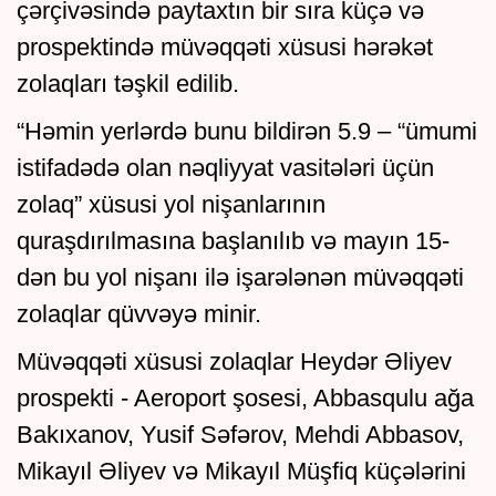
çərçivəsində paytaxtın bir sıra küçə və
prospektində müvəqqəti xüsusi hərəkət
zolaqları təşkil edilib.
“Həmin yerlərdə bunu bildirən 5.9 – “ümumi
istifadədə olan nəqliyyat vasitələri üçün
zolaq” xüsusi yol nişanlarının
quraşdırılmasına başlanılıb və mayın 15-
dən bu yol nişanı ilə işarələnən müvəqqəti
zolaqlar qüvvəyə minir.
Müvəqqəti xüsusi zolaqlar Heydər Əliyev
prospekti - Aeroport şosesi, Abbasqulu ağa
Bakıxanov, Yusif Səfərov, Mehdi Abbasov,
Mikayıl Əliyev və Mikayıl Müşfiq küçələrini