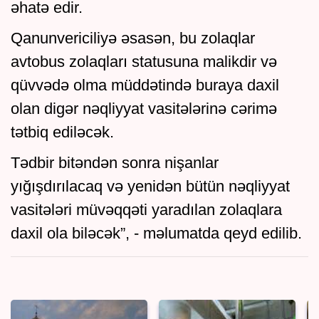
əhatə edir.
Qanunvericiliyə əsasən, bu zolaqlar
avtobus zolaqları statusuna malikdir və
qüvvədə olma müddətində buraya daxil
olan digər nəqliyyat vasitələrinə cərimə
tətbiq ediləcək.
Tədbir bitəndən sonra nişanlar
yığışdırılacaq və yenidən bütün nəqliyyat
vasitələri müvəqqəti yaradılan zolaqlara
daxil ola biləcək”, - məlumatda qeyd edilib.