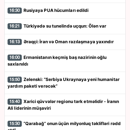
Rusiyaya PUA hücumları edildi
16:30
Türkiyədə su tunelində uçqun: Ölən var
16:21
Əraqçi: İran və Oman razılaşmaya yaxındır
16:13
Ermənistanın keçmiş baş nazirinin oğlu
16:00
saxlanıldı
Zelenski: “Serbiya Ukraynaya yeni humanitar
15:50
yardım paketi verəcək”
Xarici qüvvələr regionu tərk etməlidir - İranın
15:40
Ali liderinin müşaviri
“Qarabağ” onun üçün milyonluq təklifləri rədd
15:30