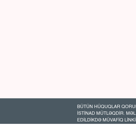
BÜTÜN HÜQUQLAR QORUN
İSTİNAD MÜTLƏQDİR. MƏ
EDİLDİKDƏ MÜVAFİQ LİNK