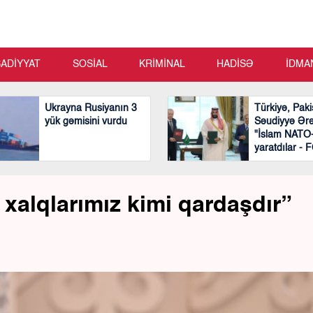
SADİYYAT
SOSİAL
KRİMİNAL
HADİSƏ
İDMA
Ukrayna Rusiyanın 3
Türkiyə, Paki
yük gəmisini vurdu
Səudiyyə Ərə
"İslam NATO
yaratdılar -
xalqlarımız kimi qardaşdır”