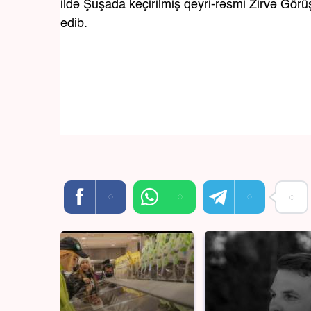
ildə Şuşada keçirilmiş qeyri-rəsmi Zirvə Görü
edib.