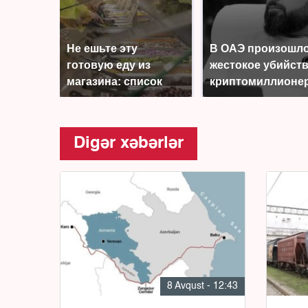
Не ешьте эту
В ОАЭ произошл
готовую еду из
жестокое убийст
магазина: список
криптомиллионе
Digər xəbərlər
8 Avqust - 12:43