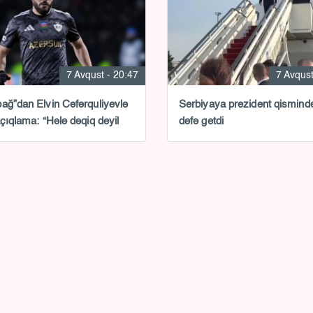
7 Avqust - 20:47
7 Avqust
ağ”dan Elvin Cəfərquliyevlə
Serbiyaya prezident qismində
açıqlama: “Hələ dəqiq deyil
dəfə getdi