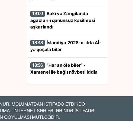
Bakı və Zəngilanda
19:00
ağacların qanunsuz kəsilməsi
aşkarlandı
İslandiya 2028-ci ildə Aİ-
18:48
yə qoşula bilər
“Hər an ölə bilər” -
18:36
Xamenei ilə bağlı növbəti iddia
Süleyman Mikayılovun 10
18:24
illik müavininə hökm oxundu
UR. MƏLUMATDAN İSTİFADƏ ETDİKDƏ
Ukrayna dəniz dronları
18:12
LUMAT İNTERNET SƏHİFƏLƏRİNDƏ İSTİFADƏ
Yaltadakı limana hücum edib
İN QOYULMASI MÜTLƏQDİR.
“Bizim xarakterimizdə