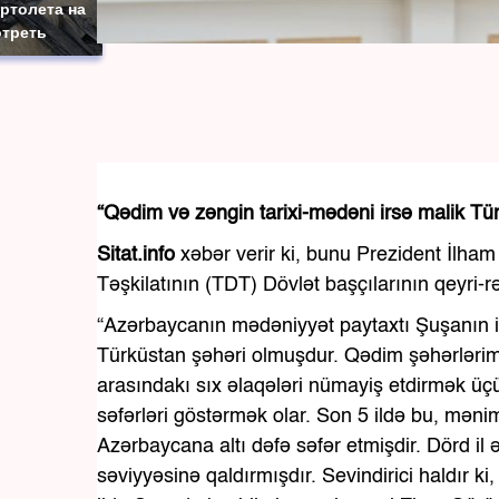
ртолета на
отреть
“Qədim və zəngin tarixi-mədəni irsə malik 
Sitat.info
xəbər verir ki, bunu Prezident İlha
Təşkilatının (TDT) Dövlət başçılarının qeyri-
“Azərbaycanın mədəniyyət paytaxtı Şuşanın i
Türküstan şəhəri olmuşdur. Qədim şəhərlərimi
arasındakı sıx əlaqələri nümayiş etdirmək üçü
səfərləri göstərmək olar. Son 5 ildə bu, məni
Azərbaycana altı dəfə səfər etmişdir. Dörd il
səviyyəsinə qaldırmışdır. Sevindirici haldır ki