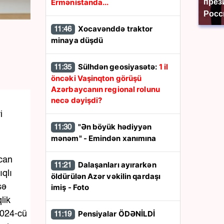
Ermənistanda...
през
Росс
Xocavənddə traktor
11:46
minaya düşdü
Sülhdən geosiyasətə:
1 il
11:35
öncəki Vaşinqton görüşü
Azərbaycanın regional rolunu
necə dəyişdi?
i
"Ən böyük hədiyyən
11:30
mənəm" - Emindən xanımına
ycan
Dalaşanları ayırarkən
11:21
ıqlı
öldürülən Azər vəkilin qardaşı
sə
imiş - Foto
lik
Pensiyalar ÖDƏNİLDİ
 2024-cü
11:19