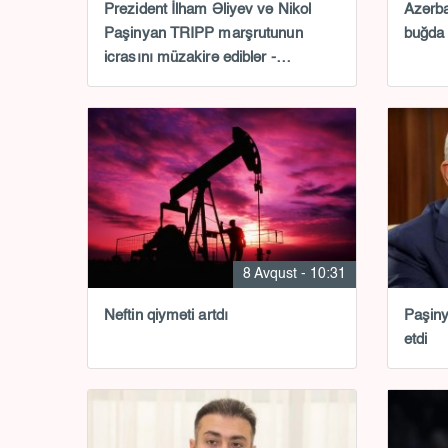
Prezident İlham Əliyev və Nikol
Azərba
Paşinyan TRIPP marşrutunun
buğda 
icrasını müzakirə ediblər -
VİDEOXƏBƏR
8 Avqust - 10:31
Neftin qiyməti artdı
Paşiny
etdi