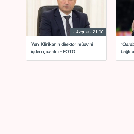
7 Avqust - 21:00
Yeni Klinikanın direktor müavini
“Qarab
işdən çıxarıldı - FOTO
bağlı 