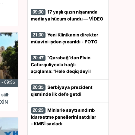
ı…
17 yaşlı qızın nişanında
09:00
mediaya hücum olundu — VİDEO
Yeni Klinikanın direktor
21:00
müavini işdən çıxarıldı - FOTO
“Qarabağ”dan Elvin
20:47
Cəfərquliyevlə bağlı
açıqlama: “Hələ dəqiq deyil
 - 09:35
Serbiyaya prezident
20:35
qismində ilk dəfə getdi
 sülh
- XİN
Minlərlə saytı sındırıb
20:23
idarəetmə panellərini satdılar
- KMBİ saxladı