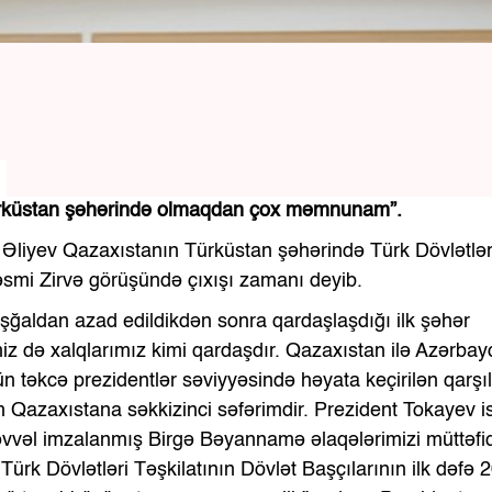
Türküstan şəhərində olmaqdan çox məmnunam”.
m Əliyev Qazaxıstanın Türküstan şəhərində Türk Dövlətlər
rəsmi Zirvə görüşündə çıxışı zamanı deyib.
şğaldan azad edildikdən sonra qardaşlaşdığı ilk şəhər
z də xalqlarımız kimi qardaşdır. Qazaxıstan ilə Azərba
n təkcə prezidentlər səviyyəsində həyata keçirilən qarşıl
m Qazaxıstana səkkizinci səfərimdir. Prezident Tokayev i
 əvvəl imzalanmış Birgə Bəyannamə əlaqələrimizi müttəfiq
, Türk Dövlətləri Təşkilatının Dövlət Başçılarının ilk dəfə