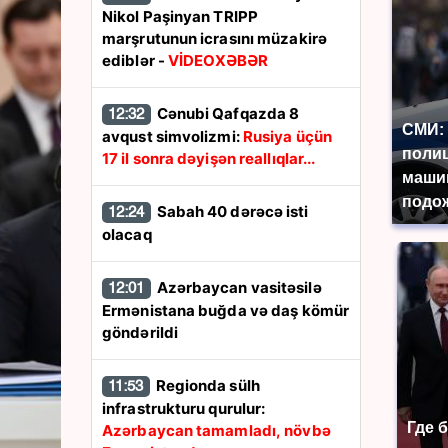
Nikol Paşinyan TRIPP
marşrutunun icrasını müzakirə
ediblər -
VİDEOXƏBƏR
Cənubi Qafqazda 8
12:32
СМИ: 
avqust simvolizmi:
Rusiya üçün
поли
17 il sonra dəyişən reallıqlar...
маши
подож
Sabah 40 dərəcə isti
12:24
olacaq
Azərbaycan vasitəsilə
12:01
Ermənistana buğda və daş kömür
göndərildi
Regionda sülh
11:53
infrastrukturu qurulur:
Где 
Azərbaycan tamamladı, növbə