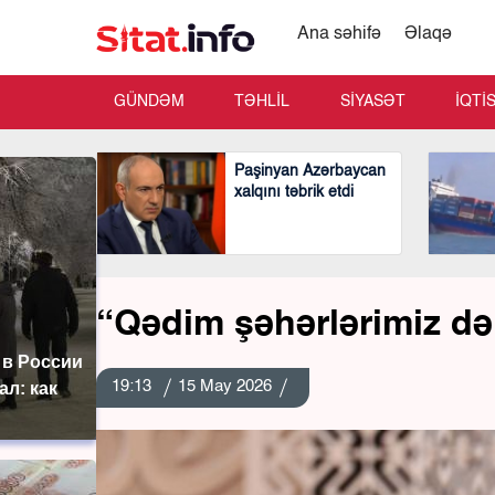
Ana səhifə
Əlaqə
GÜNDƏM
TƏHLİL
SİYASƏT
İQTİ
Paşinyan Azərbaycan
xalqını təbrik etdi
“Qədim şəhərlərimiz də 
 в России
19:13
15 May 2026
ал: как