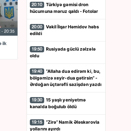
Türkiyə gəmisi dron
20:10
hücumuna məruz qaldı - Fotolar
Vəkil İlqar Həmidov həbs
20:00
 - 20:35
edildi
 ilk
Rusiyada güclü zəlzələ
19:50
oldu
“Allaha dua edirəm ki, bu,
19:40
bölgəmizə xeyir-dua gətirsin” -
Ərdoğan üçtərəfli sazişdən yazdı
15 yaşlı yeniyetmə
19:30
kanalda boğulub öldü
“Zirə” Namik Ələskərovla
19:15
yollarını ayırdı