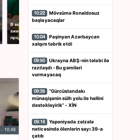
Mövsümə Ronaldosuz
10:22
СМИ: В Химках на
başlayacaqlar
полицейскую
В магазинах России
машину напали и
ажиотаж из-за этого
Paşinyan Azərbaycan
подожгли.
10:04
продукта: что купить?
xalqını təbrik etdi
Ukrayna ABŞ-nin tələbi ilə
09:50
razılaşdı - Bu gəmiləri
vurmayacaq
“Gürcüstandakı
09:35
münaqişənin sülh yolu ilə həllini
dəstəkləyirik” - XİN
Yaponiyada zəlzələ
09:16
nəticəsində ölənlərin sayı 39-a
 - 10:49
çatıb