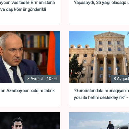
ycan vasitəsilə Ermənistana
Yaşasaydı, 35 yaşı olacaqd
və daş kömür göndərildi
8 Avqust - 10:04
8 Avqust
an Azərbaycan xalqını təbrik
“Gürcüstandakı münaqişənin
yolu ilə həllini dəstəkləyirik” 