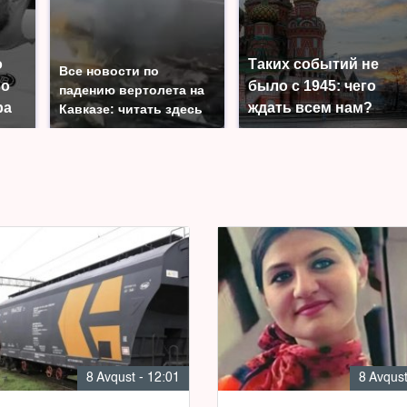
о
Таких событий не
Все новости по
во
было с 1945: чего
падению вертолета на
ра
ждать всем нам?
Кавказе: читать здесь
8 Avqust - 12:01
8 Avqust