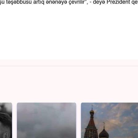
şü təşəbbüsü artıq ənənəyə çevrilir”, - deyə Prezident q