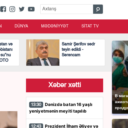
N
DÜNYA
MƏDƏNİYYƏT
SİTAT TV
stan və
Samir Şərifov sədr
bistanı
təyin edildi -
-su"nu
Sərəncam
 FOTO
Xəbər xətti
В маг
ажиота
Dənizdə batan 16 yaşlı
13:30
продук
yeniyetmənin meyiti tapılıb
Prezident İlham Əliyev və
12:43