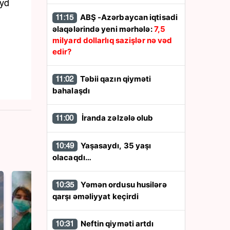
eyd
ABŞ -Azərbaycan iqtisadi
11:15
əlaqələrində yeni mərhələ:
7,5
milyard dollarlıq sazişlər nə vəd
edir?
Təbii qazın qiyməti
11:02
bahalaşdı
İranda zəlzələ olub
11:00
Yaşasaydı, 35 yaşı
10:49
olacaqdı…
Yəmən ordusu husilərə
10:35
qarşı əməliyyat keçirdi
Neftin qiyməti artdı
10:31