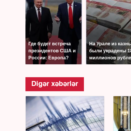
Где будет встреча
На Урале из казн
президентов США и
были украдены 1
России: Европа?
миллионов рубл
Digər xəbərlər