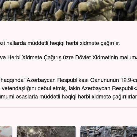
zi hallarda müddətli həqiqi hərbi xidmətə çağırılır.
k və Hərbi Xidmətə Çağırış üzrə Dövlət Xidmətinin məlum
mət haqqında” Azərbaycan Respublikası Qanununun 12.9-c
n vətəndaşlığını qəbul etmiş, lakin Azərbaycan Respublik
mumi əsaslarla müddətli həqiqi hərbi xidmətə çağırılırlar