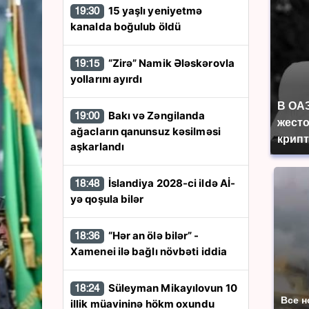
15 yaşlı yeniyetmə
19:30
kanalda boğulub öldü
“Zirə” Namik Ələskərovla
19:15
yollarını ayırdı
В ОА
Bakı və Zəngilanda
19:00
жесто
ağacların qanunsuz kəsilməsi
крип
aşkarlandı
İslandiya 2028-ci ildə Aİ-
18:48
yə qoşula bilər
“Hər an ölə bilər” -
18:36
Xamenei ilə bağlı növbəti iddia
Süleyman Mikayılovun 10
18:24
Все н
illik müavininə hökm oxundu