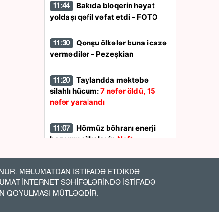
Bakıda bloqerin həyat
11:44
yoldaşı qəfil vəfat etdi - FOTO
Qonşu ölkələr buna icazə
11:30
vermədilər - Pezeşkian
Taylandda məktəbə
11:20
silahlı hücum:
7 nəfər öldü, 15
nəfər yaralandı
Hörmüz böhranı enerji
11:07
bazarını silkələyir:
Neft
qiymətləri yüksəlişə keçdi
UR. MƏLUMATDAN İSTİFADƏ ETDİKDƏ
Hindistanda 20 nəfəri
11:00
LUMAT İNTERNET SƏHİFƏLƏRİNDƏ İSTİFADƏ
ildırım vurdu
İN QOYULMASI MÜTLƏQDİR.
Ərdoğan Səudiyyə
10:44