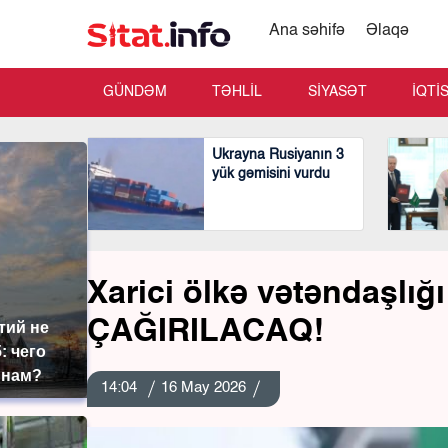
Ana səhifə
Əlaqə
GÜNDƏM
TƏHLİL
SİYASƏT
İQTİ
Ukrayna Rusiyanın 3
yük gəmisini vurdu
Xarici ölkə vətəndaşlığ
ÇAĞIRILACAQ!
тий не
: чего
 нам?
14:04
16 May 2026