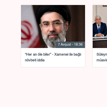
7 Avqust - 18:36
“Hər an ölə bilər” - Xamenei ilə bağlı
Süleym
növbəti iddia
müavi