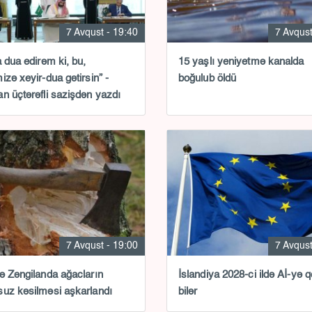
7 Avqust - 19:40
7 Avqust
a dua edirəm ki, bu,
15 yaşlı yeniyetmə kanalda
izə xeyir-dua gətirsin” -
boğulub öldü
n üçtərəfli sazişdən yazdı
7 Avqust - 19:00
7 Avqust
ə Zəngilanda ağacların
İslandiya 2028-ci ildə Aİ-yə 
uz kəsilməsi aşkarlandı
bilər