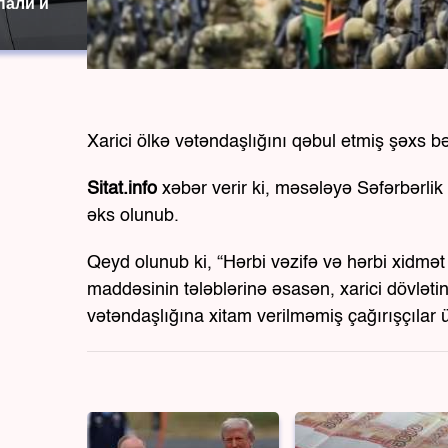
пали и
Xarici ölkə vətəndaşlığını qəbul etmiş şəxs bə
Sitat.info
xəbər verir ki, məsələyə Səfərbərli
əks olunub.
Qeyd olunub ki, “Hərbi vəzifə və hərbi xid
maddəsinin tələblərinə əsasən, xarici dövləti
vətəndaşlığına xitam verilməmiş çağırışçılar ü