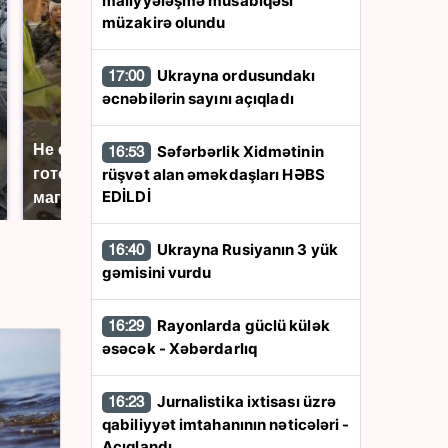
maliyyələşmə müsabiqəsi
müzakirə olundu
Ukrayna ordusundakı
17:00
əcnəbilərin sayını açıqladı
Не ешьте эту
В ОАЭ произошло
Səfərbərlik Xidmətinin
16:53
rüşvət alan əməkdaşları HƏBS
готовую еду из
жестокое убийство
EDİLDİ
магазина: список
криптомиллионера
Ukrayna Rusiyanın 3 yük
16:40
gəmisini vurdu
Rayonlarda güclü külək
16:29
əsəcək - Xəbərdarlıq
Jurnalistika ixtisası üzrə
16:23
qabiliyyət imtahanının nəticələri -
Açıqlandı