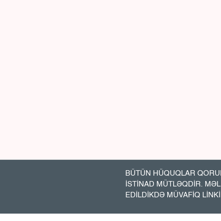
BÜTÜN HÜQUQLAR QORUN
İSTİNAD MÜTLƏQDİR. MƏ
EDİLDİKDƏ MÜVAFİQ LİNK