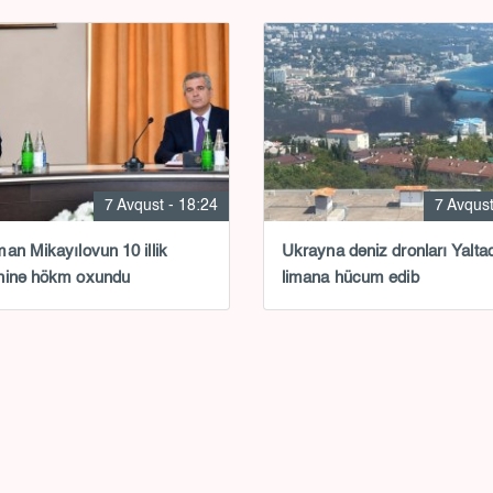
7 Avqust - 18:24
7 Avqust
an Mikayılovun 10 illik
Ukrayna dəniz dronları Yalta
ninə hökm oxundu
limana hücum edib