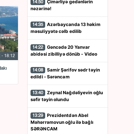
Çimərliyə gedənlərin
14:50
nəzərinə!
Azərbaycanda 13 həkim
14:35
məsuliyyətə cəlb edilib
Gəncədə 20 Yanvar
14:22
abidəsi zibilliyə dönüb - Video
 - 18:12
dakı
Samir Şərifov sədr təyin
14:08
edildi - Sərəncam
Zeynal Nağdəliyevin oğlu
13:40
səfir təyin olundu
Prezidentdən Abel
13:29
Məhərrəmovun oğlu ilə bağlı
SƏRƏNCAM