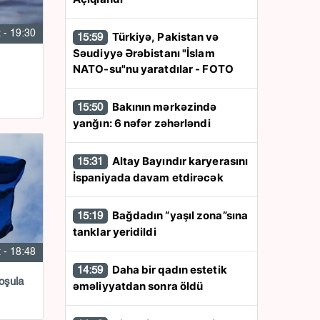
 - 19:30
Türkiyə, Pakistan və
15:59
Səudiyyə Ərəbistanı "İslam
NATO-su"nu yaratdılar - FOTO
Bakının mərkəzində
15:50
yanğın: 6 nəfər zəhərləndi
Altay Bayındır karyerasını
15:31
İspaniyada davam etdirəcək
Bağdadın “yaşıl zona”sına
15:19
tanklar yeridildi
 - 18:48
Daha bir qadın estetik
14:59
qoşula
əməliyyatdan sonra öldü