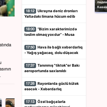
паден
Кавка
Ukrayna dəniz dronları
18:12
Yaltadakı limana hücum edib
“Bizim xarakterimizdə
18:00
təslim olmaq yoxdur” - Musa
atında
Hava ilə bağlı xəbərdarlıq
17:50
- Yağış yağacaq, dolu düşəcək
u
Tanınmış "tiktok"er Bakı
17:37
asının
aeroportunda saxlanıldı
.
Rayonlarda güclü külək
17:26
əsəcək - Xəbərdarlıq
Özəl bağçalarla
17:13