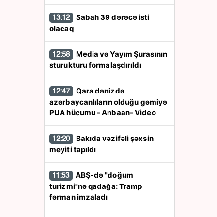
Sabah 39 dərəcə isti
13:12
olacaq
Media və Yayım Şurasının
12:58
sturukturu formalaşdırıldı
Qara dənizdə
12:47
azərbaycanlıların olduğu gəmiyə
PUA hücumu - Anbaan- Video
Bakıda vəzifəli şəxsin
12:20
meyiti tapıldı
ABŞ-də "doğum
11:53
turizmi"nə qadağa: Tramp
fərman imzaladı