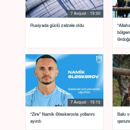
7 Avqust - 19:50
Rusiyada güclü zəlzələ oldu
“Allah
bölgəm
Ərdoğa
7 Avqust - 19:15
“Zirə” Namik Ələskərovla yollarını
Bakı v
ayırdı
qanuns