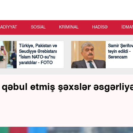
SADİYYAT
SOSİAL
KRİMİNAL
HADİSƏ
İDMA
Türkiyə, Pakistan və
Samir Şərifo
Səudiyyə Ərəbistanı
təyin edildi -
"İslam NATO-su"nu
Sərəncam
yaratdılar - FOTO
ı qəbul etmiş şəxslər əsgərliy