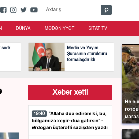
N
DÜNYA
MƏDƏNİYYƏT
SİTAT TV
v sədr
Media və Yayım
Şurasının sturukturu
formalaşdırıldı
ə
Xəbər xətti
Не еш
готов
“Allaha dua edirəm ki, bu,
19:40
магаз
bölgəmizə xeyir-dua gətirsin” -
Ərdoğan üçtərəfli sazişdən yazdı