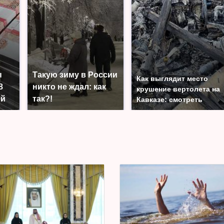
ы
Такую зиму в России
Как выглядит место
8
никто не ждал: как
крушение вертолета на
ей
так?!
Кавказе: смотреть