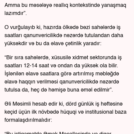
Amma bu məsələyə reallıq kontekstində yanaşmaq
lazımdır”.
O vurğulayıb ki, hazırda ölkədə bəzi sahələrdə iş
saatları qanunvericilikdə nəzərdə tutulandan daha
yüksəkdir və bu da əlavə çətinlik yaradır:
“Bir sıra sahələrdə, xüsusilə xidmət sektorunda iş
saatları 12-14 saat və ondan da yüksək ola bilir.
İşlənilən əlavə saatlara görə artırılmış məbləğdə
əlavə haqqın verilməsi qanunvericilikdə nəzərdə
tutulsa da, heç də həmişə buna əməl edilmir”.
Əli Məsimli hesab edir ki, dörd günlük iş həftəsinə
keçid üçün ilk növbədə hüquqi və institusional baza
formalaşdırılmalıdır: