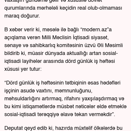
vaxtaşırı gündəmə gəlir və xüsusilə dövlət
qurumlarında mərhələli keçidin real olub-olmaması
maraq doğurur.
B xəbər verir ki, məsələ ilə bağlı “modern.az”a
açıqlama verən Milli Məclisin İqtisadi siyasət,
sənaye və sahibkarlıq komitəsinin üzvü Əli Məsimli
bildirib ki, müasir dünyada aktuallığı artan sosial-
iqtisadi layihələr arasında dörd günlük iş həftəsi
xüsusi yer tutur:
“Dörd günlük iş həftəsinin tətbiqinin əsas hədəfləri
işçinin asudə vaxtını, məmnunluğunu,
məhsuldarlığını artırmaq, rifahını yaxşılaşdırmaq və
bu kimi istiqamətlərdə müsbət nəticələr əldə etməklə
sosial-iqtisadi tərəqqiyə əlavə təkan verməkdir”.
Deputat qeyd edib ki, hazırda müxtəlif ölkələrdə bu