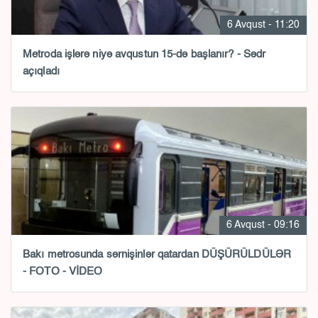
6 Avqust - 11:20
Metroda işlərə niyə avqustun 15-də başlanır? - Sədr
açıqladı
6 Avqust - 09:16
Bakı metrosunda sərnişinlər qatardan DÜŞÜRÜLDÜLƏR
- FOTO - VİDEO