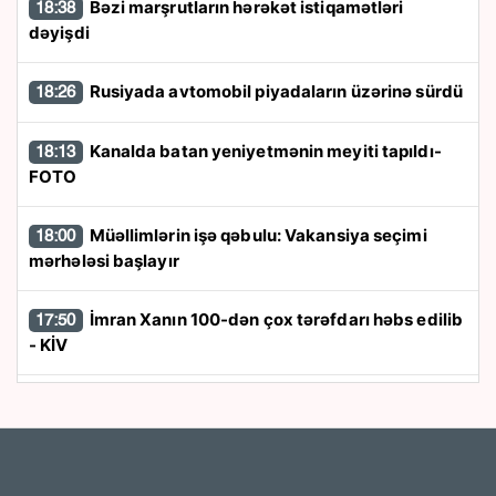
Bəzi marşrutların hərəkət istiqamətləri
18:38
dəyişdi
Rusiyada avtomobil piyadaların üzərinə sürdü
18:26
Kanalda batan yeniyetmənin meyiti tapıldı-
18:13
FOTO
Müəllimlərin işə qəbulu: Vakansiya seçimi
18:00
mərhələsi başlayır
İmran Xanın 100-dən çox tərəfdarı həbs edilib
17:50
- KİV
“Trabzonspor” 24 saata 13 milyon avroluq
17:40
forma satdı
“Azərbaycan zərurət olarsa Ukraynaya qaz
17:26