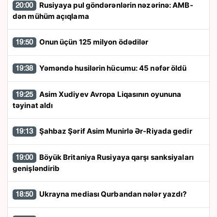
Rusiyaya pul göndərənlərin nəzərinə: AMB-
20:00
dən mühüm açıqlama
Onun üçün 125 milyon ödədilər
19:50
Yəməndə husilərin hücumu: 45 nəfər öldü
19:38
Asim Xudiyev Avropa Liqasının oyununa
19:25
təyinat aldı
Şahbaz Şərif Asim Munirlə Ər-Riyada gedir
19:13
Böyük Britaniya Rusiyaya qarşı sanksiyaları
19:00
genişləndirib
Ukrayna mediası Qurbandan nələr yazdı?
18:50