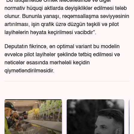
“Bu istiqamətdə Əmək Məcəlləsində və digər
normativ hüquqi aktlarda dəyişikliklər edilməsi tələb
olunur. Bununla yanaşı, rəqəmsallaşma səviyyəsinin
artırılması, işin qrafik üzrə düzgün təşkili və pilot
layihələrin həyata keçirilməsi vacibdir”.
Deputatın fikrincə, ən optimal variant bu modelin
əvvəlcə pilot layihələr şəklində tətbiq edilməsi və
nəticələr əsasında mərhələli keçidin
qiymətləndirilməsidir.