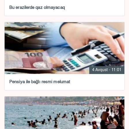
Bu ərazilərdə qaz olmayacaq
4 Avqust - 11:01
Pensiya ilə bağlı rəsmi məlumat