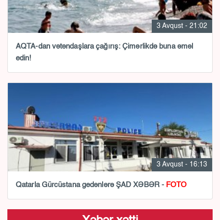
3 Avqust - 21:02
AQTA-dan vətəndaşlara çağırış: Çimərlikdə buna əməl
edin!
3 Avqust - 16:13
Qatarla Gürcüstana gedənlərə ŞAD XƏBƏR -
FOTO