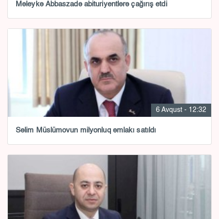
Məleykə Abbaszadə abituriyentlərə çağırış etdi
6 Avqust - 12:32
Səlim Müslümovun milyonluq əmlakı satıldı