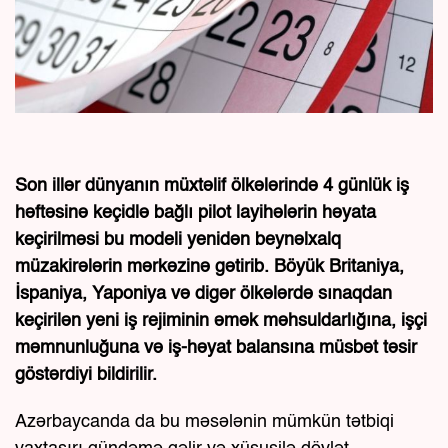
Son illər dünyanın müxtəlif ölkələrində 4 günlük iş
həftəsinə keçidlə bağlı pilot layihələrin həyata
keçirilməsi bu modeli yenidən beynəlxalq
müzakirələrin mərkəzinə gətirib. Böyük Britaniya,
İspaniya, Yaponiya və digər ölkələrdə sınaqdan
keçirilən yeni iş rejiminin əmək məhsuldarlığına, işçi
məmnunluğuna və iş-həyat balansına müsbət təsir
göstərdiyi bildirilir.
Azərbaycanda da bu məsələnin mümkün tətbiqi