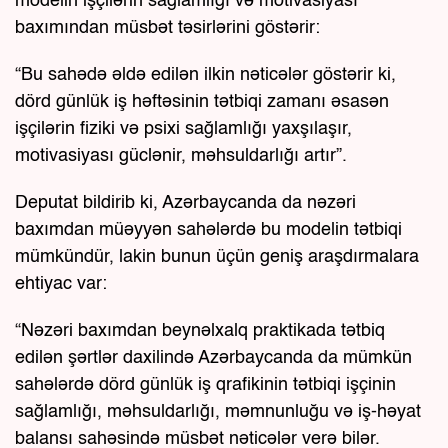
modelin işçilərin sağlamlığı və motivasiyası
baxımından müsbət təsirlərini göstərir:
“Bu sahədə əldə edilən ilkin nəticələr göstərir ki,
dörd günlük iş həftəsinin tətbiqi zamanı əsasən
işçilərin fiziki və psixi sağlamlığı yaxşılaşır,
motivasiyası güclənir, məhsuldarlığı artır”.
Deputat bildirib ki, Azərbaycanda da nəzəri
baxımdan müəyyən sahələrdə bu modelin tətbiqi
mümkündür, lakin bunun üçün geniş araşdırmalara
ehtiyac var:
“Nəzəri baxımdan beynəlxalq praktikada tətbiq
edilən şərtlər daxilində Azərbaycanda da mümkün
sahələrdə dörd günlük iş qrafikinin tətbiqi işçinin
sağlamlığı, məhsuldarlığı, məmnunluğu və iş-həyat
balansı sahəsində müsbət nəticələr verə bilər.