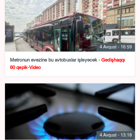
4 Avqust - 16:59
Metronun əvəzinə bu avtobuslar işləyəcək -
Gedişhaqqı
60 qəpik-Video
4 Avqust - 13:18