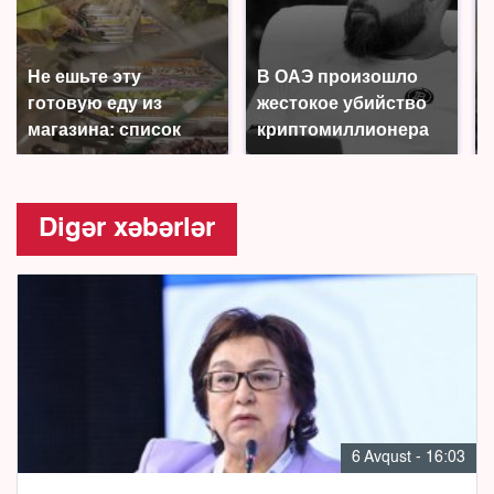
Не ешьте эту
В ОАЭ произошло
готовую еду из
жестокое убийство
магазина: список
криптомиллионера
Digər xəbərlər
6 Avqust - 16:03