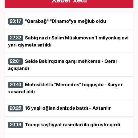
Xəbər xətti
"Qarabağ" "Dinamo"ya məğlub oldu
23:17
Sabiq nazir Səlim Müslümovun 1 milyonluq evi
22:32
yarı qiymətə satıldı
Səidə Bəkirqızına qarşı məhkəmə - Qərar
22:01
açıqlandı
Motosikletlə “Mercedes” toqquşdu - Kuryer
20:40
xəsarət aldı
16 yaşlı oğlan dənizdə batdı - Axtarılır
20:26
Tramp kəşfiyyat rəsmiləri ilə görüş keçirdi
20:13