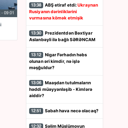
ABŞ etiraf etdi:
Ukraynan
13:38
Rusiyanın dərinliklərini
 - 09:01
vurmasına kömək etmişik
i
Prezidentdən Bəxtiyar
13:30
Aslanbəyli ilə bağlı SƏRƏNCAM
Nigar Fərhadın həbs
13:12
olunan əri kimdir, nə işlə
məşğuldur?
Maaşdan tutulmaların
13:06
həddi müəyyənləşib - Kimlərə
aiddir?
Sabah hava necə olacaq?
12:51
Səlim Müslümovun
12:32