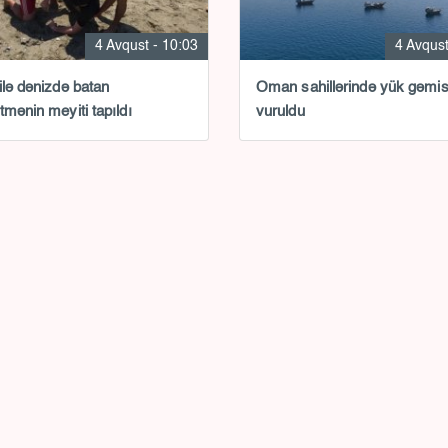
4 Avqust - 10:03
4 Avqust
ilə dənizdə batan
Oman sahillərində yük gəmis
tmənin meyiti tapıldı
vuruldu