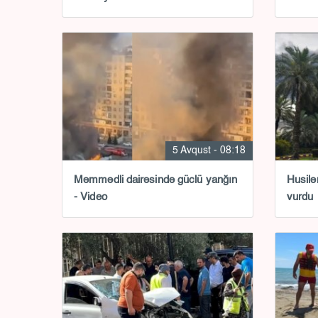
5 Avqust - 08:18
Məmmədli dairəsində güclü yanğın
Husilə
- Video
vurdu