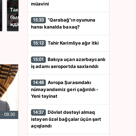
müavini
Таких событий не
В магазинах России
было с 1945: чего
ажиотаж из-за этого
“Qarabağ”ın oyununa
15:33
ждать всем нам?
продукта: что купить?
hansı kanalda baxaq?
Tahir Kərimliyə ağır itki
15:12
Bakıya uçan azərbaycanlı
15:01
iş adamı aeroportda saxlanıldı
Avropa Şurasındakı
14:48
nümayəndəmiz geri çağırıldı -
Yeni təyinat
Dövlət dəstəyi almaq
14:37
 - 09:30
istəyən özəl bağçalar üçün şərt
açıqlandı