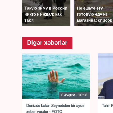
Такую зиму в России
Не ешьте эту
никто не ждал: как
готовую еду из
так?!
магазина: список
Digər xəbərlər
6 Avqust - 16:58
Dənizdə batan Zeynəbdən bir aydır
Tahir K
xəbər yoxdur - FOTO