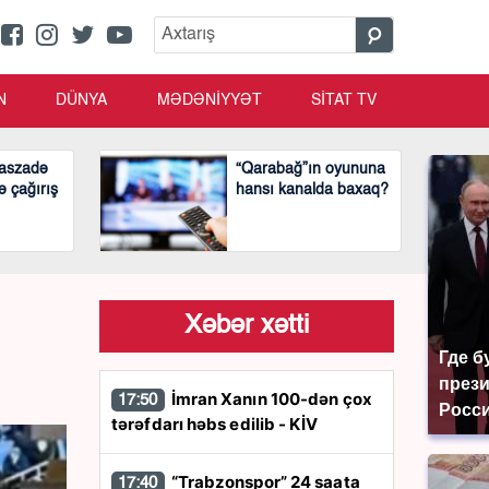
N
DÜNYA
MƏDƏNİYYƏT
SİTAT TV
aszadə
“Qarabağ”ın oyununa
ə çağırış
hansı kanalda baxaq?
Xəbər xətti
Где б
през
İmran Xanın 100-dən çox
17:50
Росси
tərəfdarı həbs edilib - KİV
“Trabzonspor” 24 saata
17:40