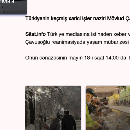
пали и
Türkiyənin keçmiş xarici işlər naziri Mövlud
Sitat.info
Türkiyə mediasına istinadən xəbər ver
Çavuşoğlu reanimasiyada yaşam mübarizəsi 
Onun cənazəsinin mayın 18-i saat 14:00-da Tür