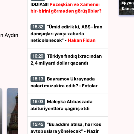
круше
İDDİASI!
Pezeşkian və Xamenei
Кавка
bir-birini görmədən görüşüblər?
“Ümid edirik ki, ABŞ- İran
16:32
danışıqları yaxşı xəbərlə
an Aydın
nəticələnəcək” -
Hakan Fidan
Türkiyə fındıq ixracından
16:20
2,4 milyard dollar qazandı
Bayramov Ukraynada
16:13
nələri müzakirə edib? - Fotolar
Məleykə Abbaszadə
16:03
abituriyentlərə çağırış etdi
“Bu addım atılsa, hər kəs
15:45
avtobuslara yönələcək” - Nazir