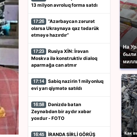
13 milyon avroluq forma satdı
“Azərbaycan zərurət
17:26
olarsa Ukraynaya qaz tədarük
etməyə hazırdır”
На Ур
Rusiya XİN: İrəvan
17:23
были
Moskva ilə konstruktiv dialoq
милл
aparmağa can atmır
Sabiq nazirin 1 milyonluq
17:14
evi yarı qiymətə satıldı
Dənizdə batan
16:58
Zeynəbdən bir aydır xəbər
yoxdur - FOTO
Как в
İRANDA SİRLİ GÖRÜŞ
16:45