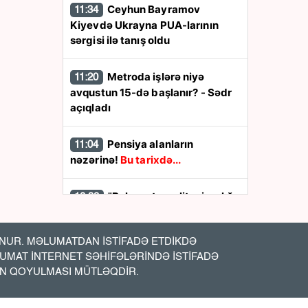
Ceyhun Bayramov
11:34
Kiyevdə Ukrayna PUA-larının
sərgisi ilə tanış oldu
Metroda işlərə niyə
11:20
avqustun 15-də başlanır? - Sədr
açıqladı
Pensiya alanların
11:04
nəzərinə!
Bu tarixdə...
"Bakı metropoliteni sıxlığa
10:38
görə dünyada 7-ci yerdədir" -
Vüsal Aslanov
UR. MƏLUMATDAN İSTİFADƏ ETDİKDƏ
LUMAT İNTERNET SƏHİFƏLƏRİNDƏ İSTİFADƏ
Bakı–Tbilisi qatarı ilə bağlı
10:32
İN QOYULMASI MÜTLƏQDİR.
MÜHÜM YENİLİK -
Satış müddəti
artırıldı