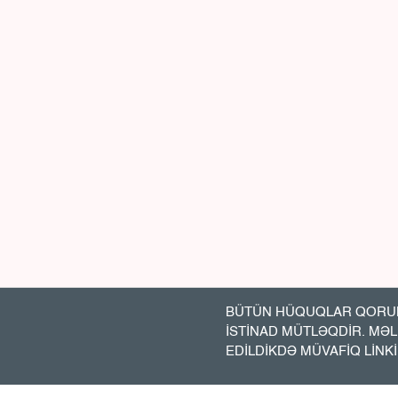
BÜTÜN HÜQUQLAR QORUN
İSTİNAD MÜTLƏQDİR. MƏ
EDİLDİKDƏ MÜVAFİQ LİNK