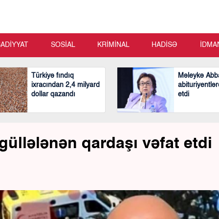
SADİYYAT
SOSİAL
KRİMİNAL
HADİSƏ
İDMA
Türkiyə fındıq
Məleykə Abb
ixracından 2,4 milyard
abituriyentlər
dollar qazandı
etdi
llələnən qardaşı vəfat etdi