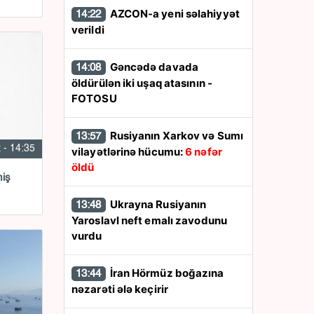
AZCON-a yeni səlahiyyət
14:22
verildi
Gəncədə davada
14:08
öldürülən iki uşaq atasının -
FOTOSU
Rusiyanın Xarkov və Sumı
13:57
 - 14:35
vilayətlərinə hücumu:
6 nəfər
öldü
miş
Ukrayna Rusiyanın
13:48
Yaroslavl neft emalı zavodunu
vurdu
İran Hörmüz boğazına
13:44
nəzarəti ələ keçirir