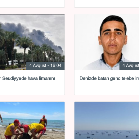
4 Avqust - 16:04
4 Avqust
r Səudiyyədə hava limanını
Dənizdə batan gənc tələbə i