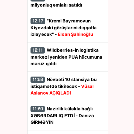
milyonluq əmlakı satıldı
"Kreml Bayramovun
12:17
Kiyevdəki görüşlərini diqqətlə
izləyəcək" -
Elxan Şahinoğlu
Wildberries-in logistika
12:11
mərkəzi yenidən PUA hücumuna
məruz qaldı
Növbəti 10 stansiya bu
11:53
istiqamətdə tikiləcək -
Vüsal
Aslanov AÇIQLADI
Nazirlik küləklə bağlı
11:50
XƏBƏRDARLIQ ETDİ - Dənizə
GİRMƏYİN