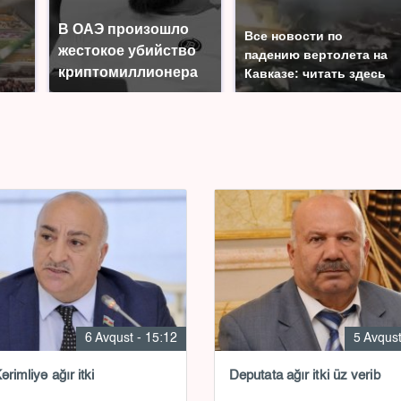
В ОАЭ произошло
Все новости по
жестокое убийство
падению вертолета на
криптомиллионера
Кавказе: читать здесь
6 Avqust - 15:12
5 Avqust
ərimliyə ağır itki
Deputata ağır itki üz verib