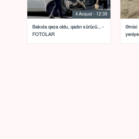
4 Avqust - 12:39
Bakıda qəza oldu, qadın sürücü... -
Əmisi 
FOTOLAR
yeniyə