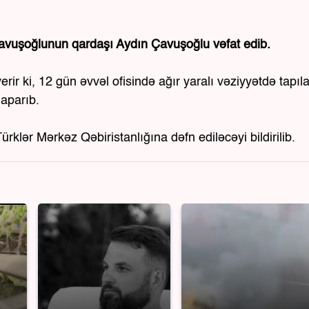
 Çavuşoğlunun qardaşı Aydın Çavuşoğlu vəfat edib.
ir ki, 12 gün əvvəl ofisində ağır yaralı vəziyyətdə tapıl
aparıb.
klər Mərkəz Qəbiristanlığına dəfn ediləcəyi bildirilib.