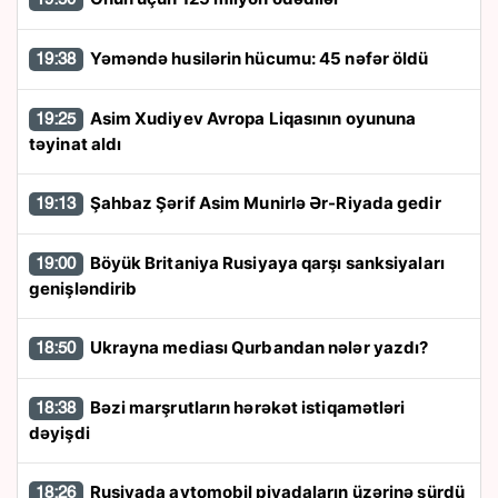
Yəməndə husilərin hücumu: 45 nəfər öldü
19:38
Asim Xudiyev Avropa Liqasının oyununa
19:25
təyinat aldı
Şahbaz Şərif Asim Munirlə Ər-Riyada gedir
19:13
Böyük Britaniya Rusiyaya qarşı sanksiyaları
19:00
genişləndirib
Ukrayna mediası Qurbandan nələr yazdı?
18:50
Bəzi marşrutların hərəkət istiqamətləri
18:38
dəyişdi
Rusiyada avtomobil piyadaların üzərinə sürdü
18:26