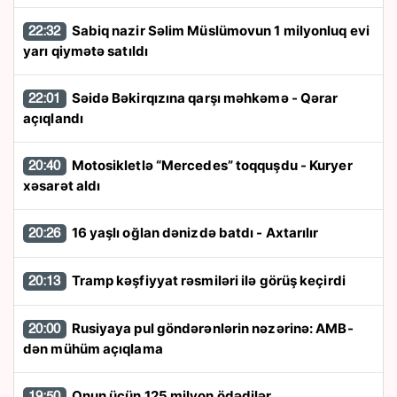
Sabiq nazir Səlim Müslümovun 1 milyonluq evi
22:32
yarı qiymətə satıldı
Səidə Bəkirqızına qarşı məhkəmə - Qərar
22:01
açıqlandı
Motosikletlə “Mercedes” toqquşdu - Kuryer
20:40
xəsarət aldı
16 yaşlı oğlan dənizdə batdı - Axtarılır
20:26
Tramp kəşfiyyat rəsmiləri ilə görüş keçirdi
20:13
Rusiyaya pul göndərənlərin nəzərinə: AMB-
20:00
dən mühüm açıqlama
Onun üçün 125 milyon ödədilər
19:50