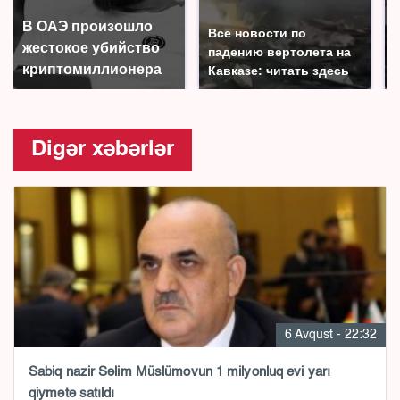
В ОАЭ произошло
Все новости по
жестокое убийство
падению вертолета на
криптомиллионера
Кавказе: читать здесь
Digər xəbərlər
6 Avqust - 22:32
Sabiq nazir Səlim Müslümovun 1 milyonluq evi yarı
qiymətə satıldı