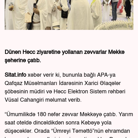
Dünən Həcc ziyarətinə yollanan zəvvarlar Məkkə
şəhərinə çatıb.
Sitat.info
xəbər verir ki, bununla bağlı APA-ya
Qafqaz Müsəlmanları İdarəsinin Xarici Əlaqələr
şöbəsinin müdiri və Həcc Elektron Sistem rəhbəri
Vüsal Cahangiri məlumat verib.
“Ümumilikdə 180 nəfər zəvvar Məkkəyə çatıb. Yarım
saat oteldə dincəldikdən sonra Kəbəyə yola
düşəcəklər. Orada “Ümreyi Təməttö”nün ehramdan