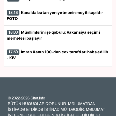
Kanalda batan yeniyetmənin meyiti tapıldı-
18:13
FOTO
Müəllimlərin işə qəbulu: Vakansiya seçimi
18:00
mərhələsi başlayır
İmran Xanın 100-dən çox tərəfdarı həbs edilib
17:50
- KİV
“Trabzonspor” 24 saata 13 milyon avroluq
17:40
forma satdı
“Azərbaycan zərurət olarsa Ukraynaya qaz
17:26
tədarük etməyə hazırdır”
© 2022-2026 Sitat.info
BÜTÜN HÜQUQLAR QORUNUR. MƏLUMATDAN
İSTİFADƏ ETDİKDƏ İSTİNAD MÜTLƏQDİR. MƏLUMAT
Rusiya XİN: İrəvan Moskva ilə konstruktiv
17:23
İNTERNET SƏHİFƏLƏRİNDƏ İSTİFADƏ EDİLDİKDƏ