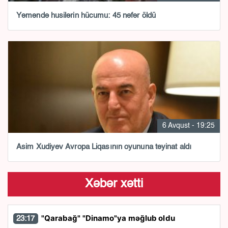
Yəməndə husilərin hücumu: 45 nəfər öldü
6 Avqust - 19:25
Asim Xudiyev Avropa Liqasının oyununa təyinat aldı
Xəbər xətti
"Qarabağ" "Dinamo"ya məğlub oldu
23:17