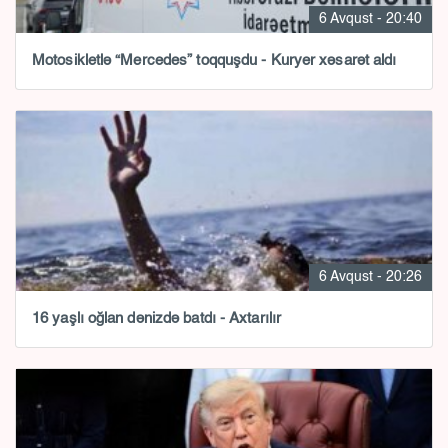
6 Avqust - 20:40
Motosikletlə “Mercedes” toqquşdu - Kuryer xəsarət aldı
6 Avqust - 20:26
16 yaşlı oğlan dənizdə batdı - Axtarılır