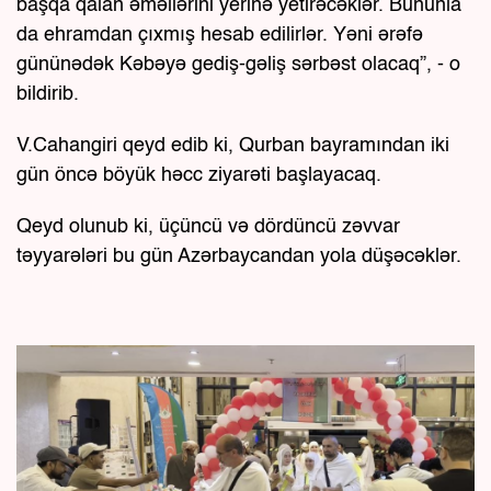
başqa qalan əməllərini yerinə yetirəcəklər. Bununla
da ehramdan çıxmış hesab edilirlər. Yəni ərəfə
gününədək Kəbəyə gediş-gəliş sərbəst olacaq”, - o
bildirib.
V.Cahangiri qeyd edib ki, Qurban bayramından iki
gün öncə böyük həcc ziyarəti başlayacaq.
Qeyd olunub ki, üçüncü və dördüncü zəvvar
təyyarələri bu gün Azərbaycandan yola düşəcəklər.