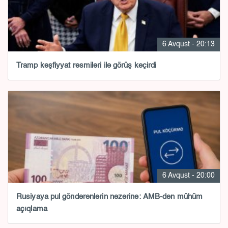
6 Avqust - 20:13
Tramp kəşfiyyat rəsmiləri ilə görüş keçirdi
6 Avqust - 20:00
Rusiyaya pul göndərənlərin nəzərinə: AMB-dən mühüm
açıqlama