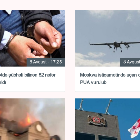
8 Avqust - 17:25
8 Avqust
tdə şübhəli bilinən 52 nəfər
Moskva istiqamətində uçan 
ıldı
PUA vurulub