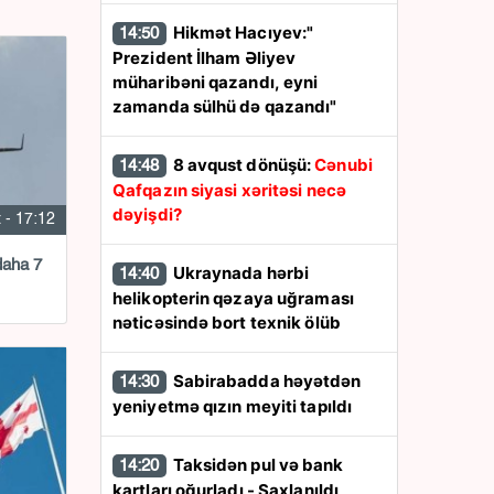
Hikmət Hacıyev:"
14:50
Prezident İlham Əliyev
müharibəni qazandı, eyni
zamanda sülhü də qazandı"
8 avqust dönüşü:
Cənubi
14:48
Qafqazın siyasi xəritəsi necə
dəyişdi?
 - 17:12
daha 7
Ukraynada hərbi
14:40
helikopterin qəzaya uğraması
nəticəsində bort texnik ölüb
Sabirabadda həyətdən
14:30
yeniyetmə qızın meyiti tapıldı
Taksidən pul və bank
14:20
kartları oğurladı - Saxlanıldı