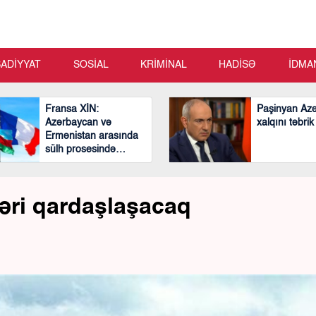
SADİYYAT
SOSİAL
KRİMİNAL
HADİSƏ
İDMA
Fransa XİN:
Paşinyan Az
Azərbaycan və
xalqını təbrik
Ermənistan arasında
sülh prosesində
mühüm və cəsarətli
addımlar atılıb
əri qardaşlaşacaq