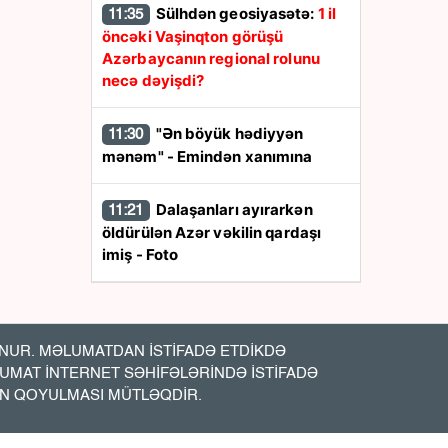
Sülhdən geosiyasətə:
1 il
11:35
öncəki Vaşinqton görüşü
Azərbaycanın regional rolunu
necə dəyişdi?
"Ən böyük hədiyyən
11:30
mənəm" - Emindən xanımına
Dalaşanları ayırarkən
11:21
öldürülən Azər vəkilin qardaşı
imiş - Foto
Pensiyalar ÖDƏNİLDİ
11:19
UR. MƏLUMATDAN İSTİFADƏ ETDİKDƏ
ABŞ -Azərbaycan iqtisadi
11:15
LUMAT İNTERNET SƏHİFƏLƏRİNDƏ İSTİFADƏ
əlaqələrində yeni mərhələ:
7,5
İN QOYULMASI MÜTLƏQDİR.
milyard dollarlıq sazişlər nə vəd
edir?