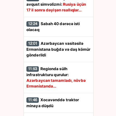
avqust simvolizmi:
Rusiya üçün
17 il sonra dəyişən reallıqlar...
Sabah 40 dərəcə isti
12:24
olacaq
Azərbaycan vasitəsilə
12:01
Ermənistana buğda və daş kömür
göndərildi
Regionda sülh
11:53
infrastrukturu qurulur:
Azərbaycan tamamladı, növbə
Ermənistanda...
Xocavənddə traktor
11:46
minaya düşdü