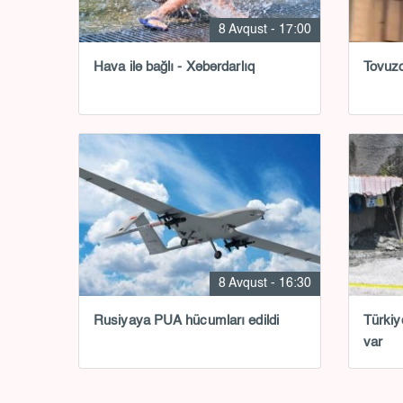
8 Avqust - 17:00
Hava ilə bağlı - Xəbərdarlıq
Tovuzd
8 Avqust - 16:30
Rusiyaya PUA hücumları edildi
Türkiy
var