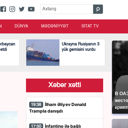
N
DÜNYA
MƏDƏNİYYƏT
SİTAT TV
ərbaycan
Ukrayna Rusiyanın 3
 etdi
yük gəmisini vurdu
Xəbər xətti
В ОА
жесто
İlham Əliyev Donald
19:38
крип
Trampla danışdı
İnfantino ilə bağlı
17:50