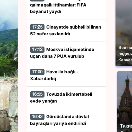
qalmaqallı ittihamlar: FIFA
bəyanat yaydı
Cinayətdə şübhəli bilinən
17:25
52 nəfər saxlanıldı
Все н
Moskva istiqamətində
17:12
паден
uçan daha 7 PUA vurulub
Кавказ
Hava ilə bağlı -
17:00
Xəbərdarlıq
Tovuzda ikimərtəbəli
16:55
evdə yanğın
Gürcüstanda dövlət
16:42
bayraqları yarıya endirildi
Таки