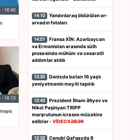
 - 16:42
Yandırılaraq öldürülən ər-
14:10
arvadın fotoları
rı
Fransa XİN: Azərbaycan
14:01
və Ermənistan arasında sülh
prosesində mühüm və cəsarətli
addımlar atılıb
Dənizdə batan 16 yaşlı
13:30
yeniyetmənin meyiti tapılıb
 - 16:13
Prezident İlham Əliyev və
12:43
Nikol Paşinyan TRIPP
aşmaya
marşrutunun icrasını müzakirə
ediblər -
VİDEOXƏBƏR
Cənubi Qafqazda 8
12:32