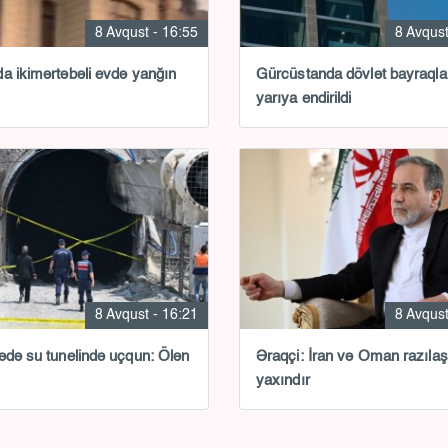
8 Avqust - 16:55
8 Avqust
a ikimərtəbəli evdə yanğın
Gürcüstanda dövlət bayraqla
yarıya endirildi
8 Avqust - 16:21
8 Avqust
ədə su tunelində uçqun: Ölən
Əraqçi: İran və Oman razıl
yaxındır