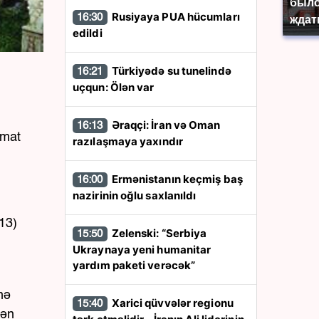
было
Rusiyaya PUA hücumları
16:30
ждат
edildi
Türkiyədə su tunelində
16:21
uçqun: Ölən var
Əraqçi: İran və Oman
16:13
umat
razılaşmaya yaxındır
Ermənistanın keçmiş baş
16:00
nazirinin oğlu saxlanıldı
13)
Zelenski: “Serbiya
15:50
Ukraynaya yeni humanitar
yardım paketi verəcək”
nə
Xarici qüvvələr regionu
15:40
rən