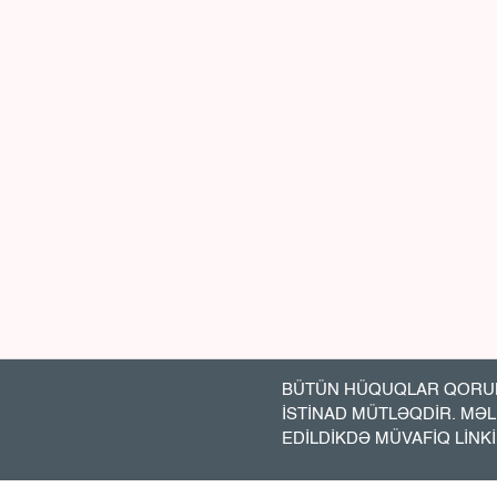
BÜTÜN HÜQUQLAR QORUN
İSTİNAD MÜTLƏQDİR. MƏ
EDİLDİKDƏ MÜVAFİQ LİNK