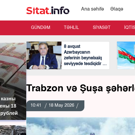
Ana səhifə
Əlaqə
GÜNDƏM
TƏHLİL
SİYASƏT
İQTİ
8 avqust
Azərbaycanın
zəfərinin beynəlxalq
səviyyədə təsdiqidir -
Arzu Nağıyev
Trabzon və Şuşa şəhərl
 казны
10:41
18 May 2026
ены 18
 рублей