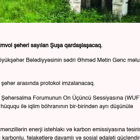
imvol şəhəri sayılan Şuşa qardaşlaşacaq.
Böyükşəhər Bələdiyyəsinin sədri Əhməd Mətin Gənc məl
i şəhər arasında protokol imzalanacaq.
a Şəhərsalma Forumunun On Üçüncü Sessiyasına (WUF
üququ ilə iqlim böhranının bir-birindən ayrı düşünülə
nzillərin enerji istehlakı və karbon emissiyasına təsiri
 karbonlu, fəlakətlərə davamlı və sosial ədaləti gücləndi