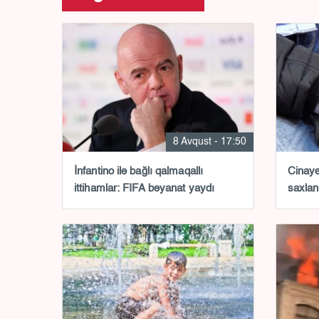
8 Avqust - 17:50
İnfantino ilə bağlı qalmaqallı
Cinayə
ittihamlar: FIFA bəyanat yaydı
saxlan