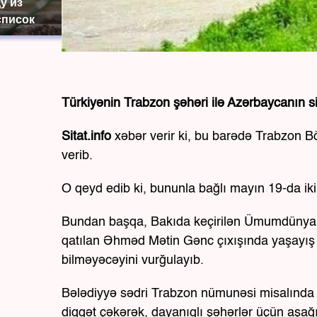
у из
список
Türkiyənin Trabzon şəhəri ilə Azərbaycanın s
Sitat.info
xəbər verir ki, bu barədə Trabzon 
verib.
O qeyd edib ki, bununla bağlı mayın 19-da ik
Bundan başqa, Bakıda keçirilən Ümumdüny
qatılan Əhməd Mətin Gənc çıxışında yaşayış h
bilməyəcəyini vurğulayıb.
Bələdiyyə sədri Trabzon nümunəsi misalında mə
diqqət çəkərək, dayanıqlı şəhərlər üçün aşağı