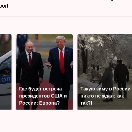
port
а
Где будет встреча
Такую зиму в России
президентов США и
никто не ждал: как
России: Европа?
так?!