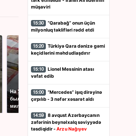
tərk etməlidir - İranın Ali liderinin
müşaviri
“Qarabağ” onun üçün
15:30
milyonluq təklifləri rədd etdi
Türkiyə Qara dənizə gəmi
15:20
keçidlərini məhdudlaşdırır
Lionel Messinin atası
15:10
vəfat edib
На Урале из казны
“Mercedes” işıq dirəyinə
15:00
Как выглядит место
были украдены 18
çırpılıb - 3 nəfər xəsarət aldı
крушение вертолета на
миллионов рублей
Кавказе: смотреть
8 avqust Azərbaycanın
14:59
zəfərinin beynəlxalq səviyyədə
təsdiqidir -
Arzu Nağıyev