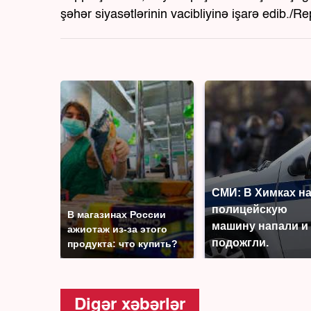
şəhər siyasətlərinin vacibliyinə işarə edib./Re
СМИ: В Химках н
полицейскую
В магазинах России
машину напали и
ажиотаж из-за этого
подожгли.
продукта: что купить?
Digər xəbərlər