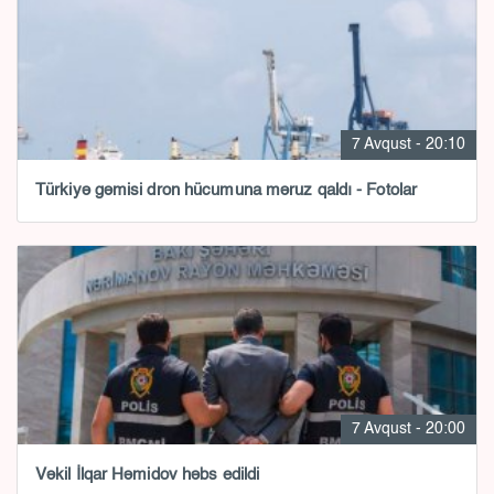
7 Avqust - 20:10
Türkiyə gəmisi dron hücumuna məruz qaldı - Fotolar
7 Avqust - 20:00
Vəkil İlqar Həmidov həbs edildi