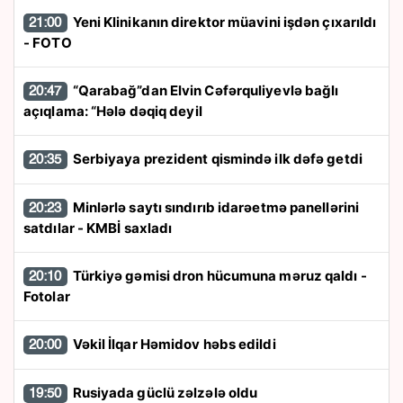
Yeni Klinikanın direktor müavini işdən çıxarıldı
21:00
- FOTO
“Qarabağ”dan Elvin Cəfərquliyevlə bağlı
20:47
açıqlama: “Hələ dəqiq deyil
Serbiyaya prezident qismində ilk dəfə getdi
20:35
Minlərlə saytı sındırıb idarəetmə panellərini
20:23
satdılar - KMBİ saxladı
Türkiyə gəmisi dron hücumuna məruz qaldı -
20:10
Fotolar
Vəkil İlqar Həmidov həbs edildi
20:00
Rusiyada güclü zəlzələ oldu
19:50