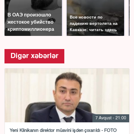
В ОАЭ произошло
Все новости по
жестокое убийство
падению вертолета на
криптомиллионера
Кавказе: читать здесь
Digər xəbərlər
7 Avqust - 21:00
Yeni Klinikanın direktor müavini işdən çıxarıldı - FOTO