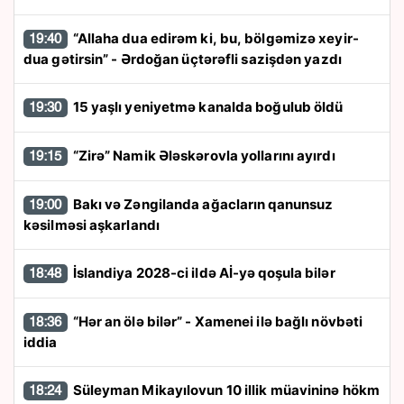
“Allaha dua edirəm ki, bu, bölgəmizə xeyir-
19:40
dua gətirsin” - Ərdoğan üçtərəfli sazişdən yazdı
15 yaşlı yeniyetmə kanalda boğulub öldü
19:30
“Zirə” Namik Ələskərovla yollarını ayırdı
19:15
Bakı və Zəngilanda ağacların qanunsuz
19:00
kəsilməsi aşkarlandı
İslandiya 2028-ci ildə Aİ-yə qoşula bilər
18:48
“Hər an ölə bilər” - Xamenei ilə bağlı növbəti
18:36
iddia
Süleyman Mikayılovun 10 illik müavininə hökm
18:24