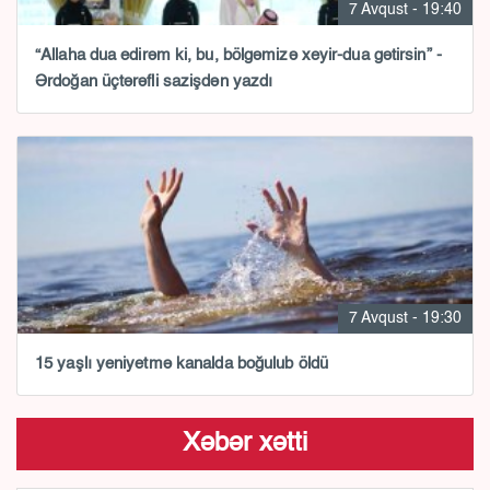
7 Avqust - 19:40
“Allaha dua edirəm ki, bu, bölgəmizə xeyir-dua gətirsin” -
Ərdoğan üçtərəfli sazişdən yazdı
7 Avqust - 19:30
15 yaşlı yeniyetmə kanalda boğulub öldü
Xəbər xətti