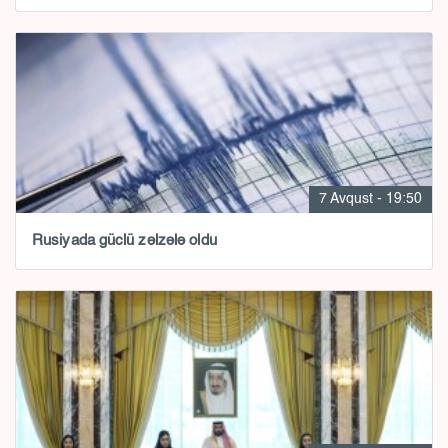
7 Avqust - 19:50
Rusiyada güclü zəlzələ oldu