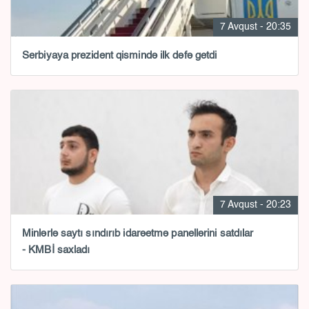
7 Avqust - 20:35
Serbiyaya prezident qismində ilk dəfə getdi
7 Avqust - 20:23
Minlərlə saytı sındırıb idarəetmə panellərini satdılar
- KMBİ saxladı