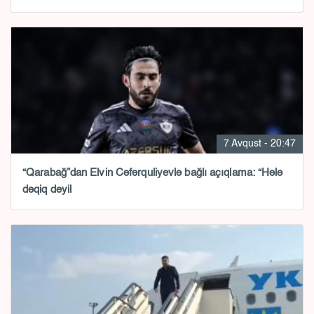
7 Avqust - 20:47
“Qarabağ”dan Elvin Cəfərquliyevlə bağlı açıqlama: “Hələ
dəqiq deyil