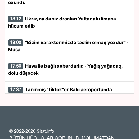
oxundu
Ukrayna dəniz dronları Yaltadakı limana
18:12
hücum edib
“Bizim xarakterimizdə təslim olmaq yoxdur” -
18:00
Musa
Hava ilə bağlı xəbərdarlıq - Yağış yağacaq,
17:50
dolu düşəcək
Tanınmış "tiktok"er Bakı aeroportunda
17:37
saxlanıldı
Rayonlarda güclü külək əsəcək - Xəbərdarlıq
17:26
Özəl bağçalarla maliyyələşmə müsabiqəsi
17:13
© 2022-2026 Sitat.info
müzakirə olundu
BÜTÜN HÜQUQLAR QORUNUR. MƏLUMATDAN