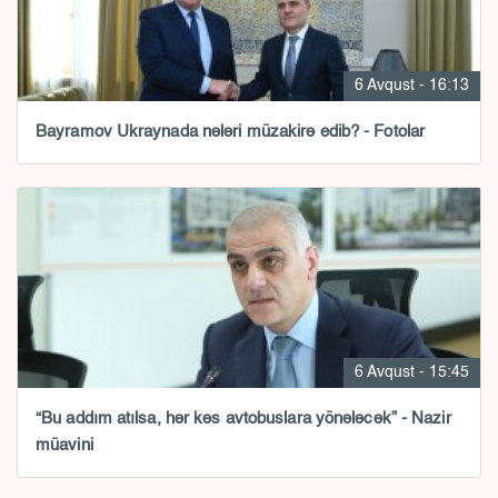
6 Avqust - 16:13
Bayramov Ukraynada nələri müzakirə edib? - Fotolar
6 Avqust - 15:45
“Bu addım atılsa, hər kəs avtobuslara yönələcək” - Nazir
müavini