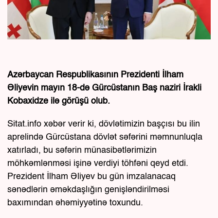
Azərbaycan Respublikasının Prezidenti İlham
Əliyevin mayın 18-də Gürcüstanın Baş naziri İrakli
Kobaxidze ilə görüşü olub.
Sitat.info xəbər verir ki, dövlətimizin başçısı bu ilin
aprelində Gürcüstana dövlət səfərini məmnunluqla
xatırladı, bu səfərin münasibətlərimizin
möhkəmlənməsi işinə verdiyi töhfəni qeyd etdi.
Prezident İlham Əliyev bu gün imzalanacaq
sənədlərin əməkdaşlığın genişləndirilməsi
baxımından əhəmiyyətinə toxundu.