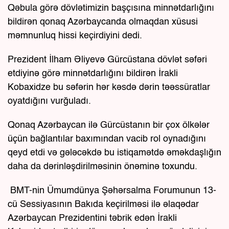
Qəbula görə dövlətimizin başçısına minnətdarlığını
bildirən qonaq Azərbaycanda olmaqdan xüsusi
məmnunluq hissi keçirdiyini dedi.
Prezident İlham Əliyevə Gürcüstana dövlət səfəri
etdiyinə görə minnətdarlığını bildirən İrakli
Kobaxidze bu səfərin hər kəsdə dərin təəssüratlar
oyatdığını vurğuladı.
Qonaq Azərbaycan ilə Gürcüstanın bir çox ölkələr
üçün bağlantılar baxımından vacib rol oynadığını
qeyd etdi və gələcəkdə bu istiqamətdə əməkdaşlığın
daha da dərinləşdirilməsinin önəminə toxundu.
BMT-nin Ümumdünya Şəhərsalma Forumunun 13-
cü Sessiyasının Bakıda keçirilməsi ilə əlaqədar
Azərbaycan Prezidentini təbrik edən İrakli