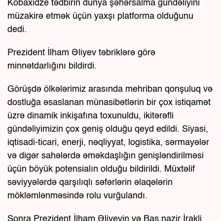
Kobaxidze tədbirin dünya şəhərsalma gündəliyini
müzakirə etmək üçün yaxşı platforma olduğunu
dedi.
Prezident İlham Əliyev təbriklərə görə
minnətdarlığını bildirdi.
Görüşdə ölkələrimiz arasında mehriban qonşuluq və
dostluğa əsaslanan münasibətlərin bir çox istiqamət
üzrə dinamik inkişafına toxunuldu, ikitərəfli
gündəliyimizin çox geniş olduğu qeyd edildi. Siyasi,
iqtisadi-ticari, enerji, nəqliyyat, logistika, sərmayələr
və digər sahələrdə əməkdaşlığın genişləndirilməsi
üçün böyük potensialın olduğu bildirildi. Müxtəlif
səviyyələrdə qarşılıqlı səfərlərin əlaqələrin
mökləmlənməsində rolu vurğulandı.
Sonra Prezident İlham Əliyevin və Baş nazir İrakli