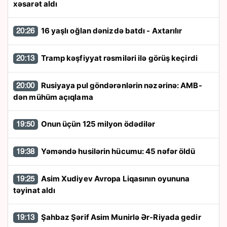
xəsarət aldı
16 yaşlı oğlan dənizdə batdı - Axtarılır
20:26
Tramp kəşfiyyat rəsmiləri ilə görüş keçirdi
20:13
Rusiyaya pul göndərənlərin nəzərinə: AMB-
20:00
dən mühüm açıqlama
Onun üçün 125 milyon ödədilər
19:50
Yəməndə husilərin hücumu: 45 nəfər öldü
19:38
Asim Xudiyev Avropa Liqasının oyununa
19:25
təyinat aldı
Şahbaz Şərif Asim Munirlə Ər-Riyada gedir
19:13