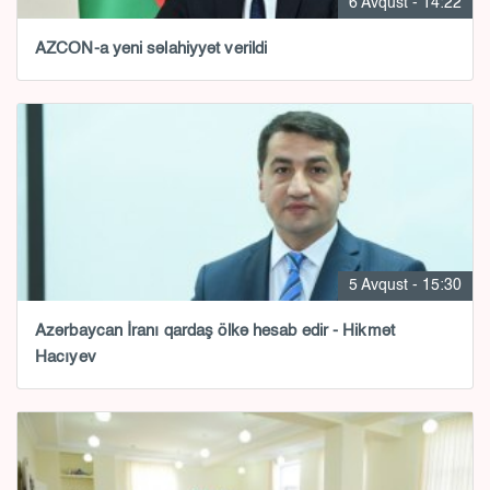
6 Avqust - 14:22
AZCON-a yeni səlahiyyət verildi
5 Avqust - 15:30
Azərbaycan İranı qardaş ölkə hesab edir - Hikmət
Hacıyev