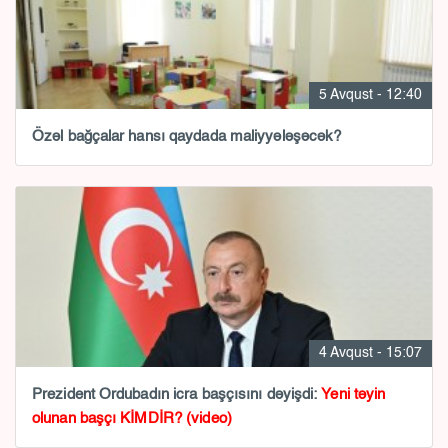
5 Avqust - 12:40
Özəl bağçalar hansı qaydada maliyyələşəcək?
4 Avqust - 15:07
Prezident Ordubadın icra başçısını dəyişdi:
Yeni təyin
olunan başçı KİMDİR? (video)