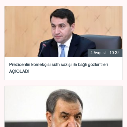
4 Avqust - 10:32
Prezidentin köməkçisi sülh sazişi ilə bağlı gözləntiləri
AÇIQLADI