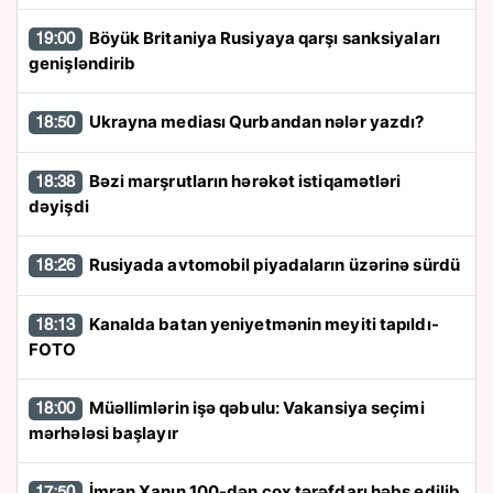
Böyük Britaniya Rusiyaya qarşı sanksiyaları
19:00
genişləndirib
Ukrayna mediası Qurbandan nələr yazdı?
18:50
Bəzi marşrutların hərəkət istiqamətləri
18:38
dəyişdi
Rusiyada avtomobil piyadaların üzərinə sürdü
18:26
Kanalda batan yeniyetmənin meyiti tapıldı-
18:13
FOTO
Müəllimlərin işə qəbulu: Vakansiya seçimi
18:00
mərhələsi başlayır
İmran Xanın 100-dən çox tərəfdarı həbs edilib
17:50