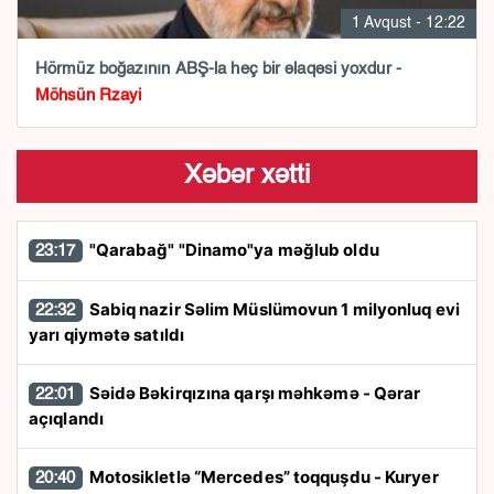
1 Avqust - 12:22
Hörmüz boğazının ABŞ-la heç bir əlaqəsi yoxdur -
Möhsün Rzayi
Xəbər xətti
"Qarabağ" "Dinamo"ya məğlub oldu
23:17
Sabiq nazir Səlim Müslümovun 1 milyonluq evi
22:32
yarı qiymətə satıldı
Səidə Bəkirqızına qarşı məhkəmə - Qərar
22:01
açıqlandı
Motosikletlə “Mercedes” toqquşdu - Kuryer
20:40