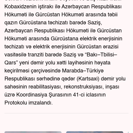
Kobaxidzenin iştirakı ilə Azərbaycan Respublikası
Hökuməti ilə Gürcüstan Hökuməti arasında təbii
qazın Gürcüstana təchizatı barədə Saziş,
Azərbaycan Respublikası Hökuməti ilə Gürcüstan
Hökuməti arasında Gürcüstana elektrik enerjisinin
təchizatı və elektrik enerjisinin Gürcüstan ərazisi
vasitəsilə tranziti barədə Saziş və “Bakı–Tbilisi–
Qars” yeni dəmir yolu xətti layihəsinin həyata
keçirilməsi çərçivəsində Marabda–Türkiyə
Respublikası sərhədinə qədər (Kartsaxi) dəmir yolu
sahəsinin reabilitasiyası, rekonstruksiyası, inşası
üzrə Koordinasiya Şurasının 41-ci iclasının
Protokolu imzalandı.