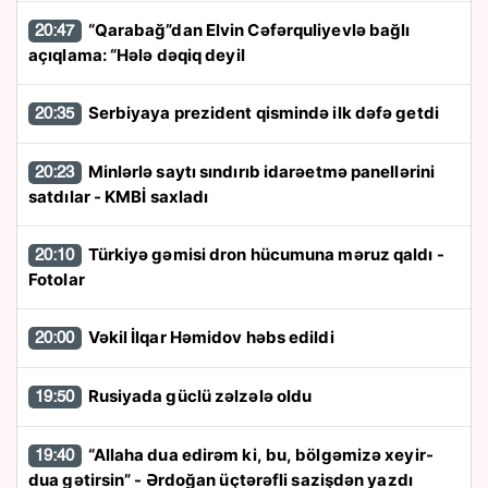
“Qarabağ”dan Elvin Cəfərquliyevlə bağlı
20:47
açıqlama: “Hələ dəqiq deyil
Serbiyaya prezident qismində ilk dəfə getdi
20:35
Minlərlə saytı sındırıb idarəetmə panellərini
20:23
satdılar - KMBİ saxladı
Türkiyə gəmisi dron hücumuna məruz qaldı -
20:10
Fotolar
Vəkil İlqar Həmidov həbs edildi
20:00
Rusiyada güclü zəlzələ oldu
19:50
“Allaha dua edirəm ki, bu, bölgəmizə xeyir-
19:40
dua gətirsin” - Ərdoğan üçtərəfli sazişdən yazdı