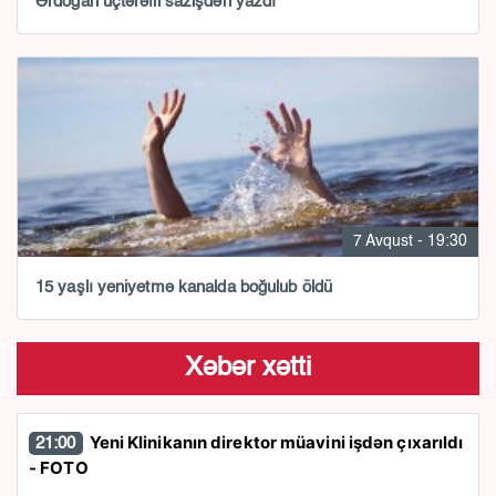
Ərdoğan üçtərəfli sazişdən yazdı
7 Avqust - 19:30
15 yaşlı yeniyetmə kanalda boğulub öldü
Xəbər xətti
Yeni Klinikanın direktor müavini işdən çıxarıldı
21:00
- FOTO