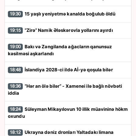
15 yaşlı yeniyetmə kanalda boğulub öldü
19:30
“Zirə” Namik Ələskərovla yollarını ayırdı
19:15
Bakı və Zəngilanda ağacların qanunsuz
19:00
kəsilməsi aşkarlandı
İslandiya 2028-ci ildə Aİ-yə qoşula bilər
18:48
“Hər an ölə bilər” - Xamenei ilə bağlı növbəti
18:36
iddia
Süleyman Mikayılovun 10 illik müavininə hökm
18:24
oxundu
Ukrayna dəniz dronları Yaltadakı limana
18:12