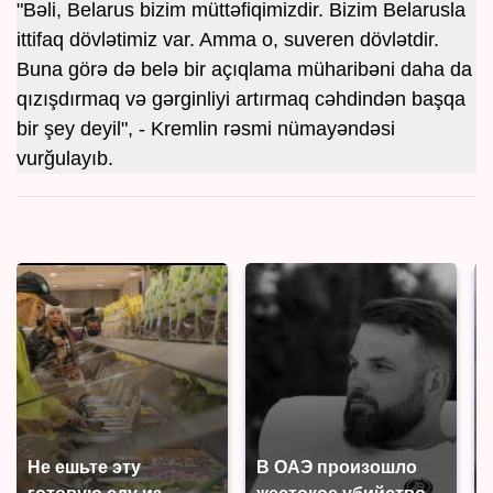
"Bəli, Belarus bizim müttəfiqimizdir. Bizim Belarusla
ittifaq dövlətimiz var. Amma o, suveren dövlətdir.
Buna görə də belə bir açıqlama müharibəni daha da
qızışdırmaq və gərginliyi artırmaq cəhdindən başqa
bir şey deyil", - Kremlin rəsmi nümayəndəsi
vurğulayıb.
Не ешьте эту
В ОАЭ произошло