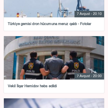
7 Avqust - 20:10
Türkiyə gəmisi dron hücumuna məruz qaldı - Fotolar
7 Avqust - 20:00
Vəkil İlqar Həmidov həbs edildi