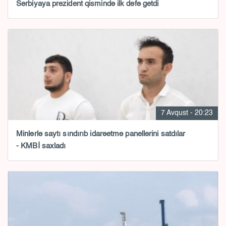
Serbiyaya prezident qismində ilk dəfə getdi
7 Avqust - 20:23
Minlərlə saytı sındırıb idarəetmə panellərini satdılar
- KMBİ saxladı