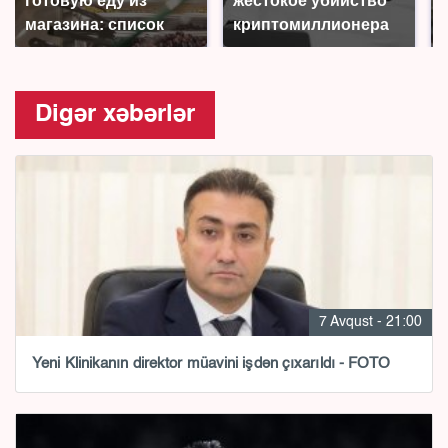
готовую еду из
жестокое убийство
магазина: список
криптомиллионера
Digər xəbərlər
7 Avqust - 21:00
Yeni Klinikanın direktor müavini işdən çıxarıldı - FOTO