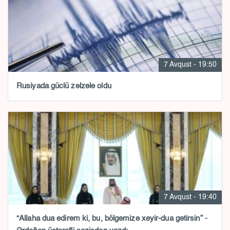
7 Avqust - 19:50
Rusiyada güclü zəlzələ oldu
7 Avqust - 19:40
“Allaha dua edirəm ki, bu, bölgəmizə xeyir-dua gətirsin” -