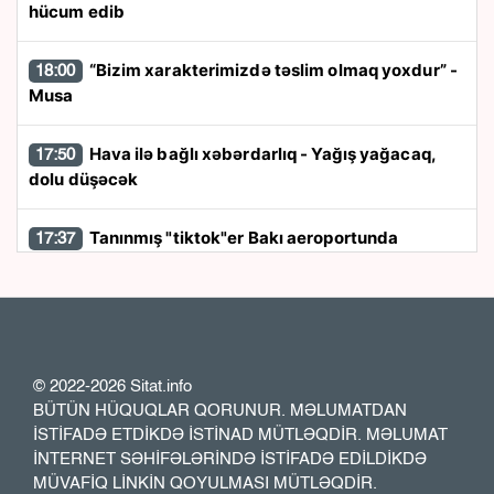
hücum edib
“Bizim xarakterimizdə təslim olmaq yoxdur” -
18:00
Musa
Hava ilə bağlı xəbərdarlıq - Yağış yağacaq,
17:50
dolu düşəcək
Tanınmış "tiktok"er Bakı aeroportunda
17:37
saxlanıldı
Rayonlarda güclü külək əsəcək - Xəbərdarlıq
17:26
Özəl bağçalarla maliyyələşmə müsabiqəsi
17:13
© 2022-2026 Sitat.info
müzakirə olundu
BÜTÜN HÜQUQLAR QORUNUR. MƏLUMATDAN
İSTİFADƏ ETDİKDƏ İSTİNAD MÜTLƏQDİR. MƏLUMAT
İNTERNET SƏHİFƏLƏRİNDƏ İSTİFADƏ EDİLDİKDƏ
Ukrayna ordusundakı əcnəbilərin sayını
17:00
MÜVAFİQ LİNKİN QOYULMASI MÜTLƏQDİR.
açıqladı