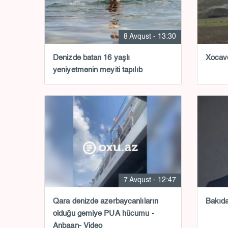
8 Avqust - 13:30
Dənizdə batan 16 yaşlı
Xocavə
yeniyetmənin meyiti tapılıb
7 Avqust - 12:47
Qara dənizdə azərbaycanlıların
Bakıda 
olduğu gəmiyə PUA hücumu -
Anbaan- Video