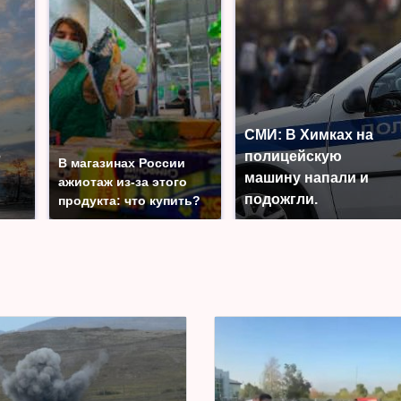
СМИ: В Химках на
е
полицейскую
В магазинах России
машину напали и
ажиотаж из-за этого
подожгли.
продукта: что купить?