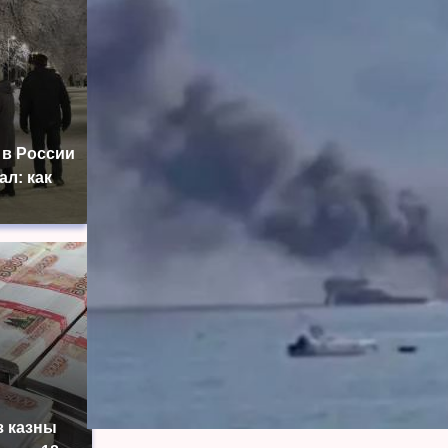
 в России
ал: как
з казны