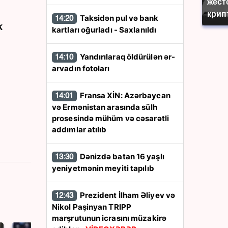
жест
крип
Taksidən pul və bank
14:20
k
kartları oğurladı - Saxlanıldı
Yandırılaraq öldürülən ər-
14:10
arvadın fotoları
Fransa XİN: Azərbaycan
14:01
və Ermənistan arasında sülh
prosesində mühüm və cəsarətli
addımlar atılıb
Dənizdə batan 16 yaşlı
13:30
yeniyetmənin meyiti tapılıb
Prezident İlham Əliyev və
12:43
Nikol Paşinyan TRIPP
marşrutunun icrasını müzakirə