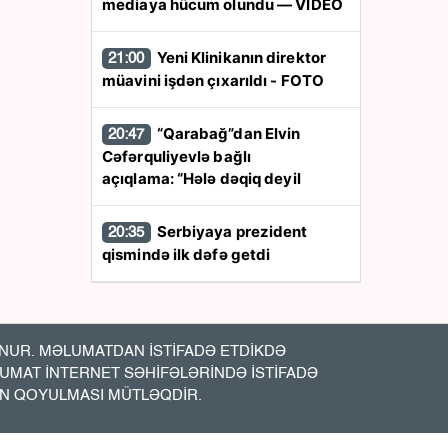
mediaya hücum olundu — VİDEO
Yeni Klinikanın direktor
21:00
müavini işdən çıxarıldı - FOTO
“Qarabağ”dan Elvin
20:47
Cəfərquliyevlə bağlı
açıqlama: “Hələ dəqiq deyil
Serbiyaya prezident
20:35
qismində ilk dəfə getdi
Minlərlə saytı sındırıb
20:23
idarəetmə panellərini satdılar
- KMBİ saxladı
UR. MƏLUMATDAN İSTİFADƏ ETDİKDƏ
LUMAT İNTERNET SƏHİFƏLƏRİNDƏ İSTİFADƏ
İN QOYULMASI MÜTLƏQDİR.
Türkiyə gəmisi dron
20:10
hücumuna məruz qaldı - Fotolar