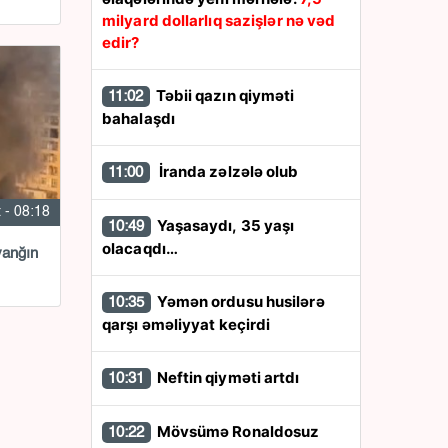
milyard dollarlıq sazişlər nə vəd
edir?
Təbii qazın qiyməti
11:02
bahalaşdı
İranda zəlzələ olub
11:00
 - 08:18
Yaşasaydı, 35 yaşı
10:49
olacaqdı…
yanğın
Yəmən ordusu husilərə
10:35
qarşı əməliyyat keçirdi
Neftin qiyməti artdı
10:31
Mövsümə Ronaldosuz
10:22