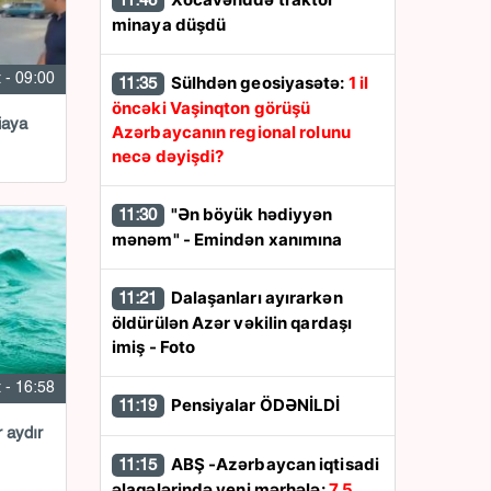
11:46
minaya düşdü
 - 09:00
Sülhdən geosiyasətə:
1 il
11:35
öncəki Vaşinqton görüşü
iaya
Azərbaycanın regional rolunu
necə dəyişdi?
"Ən böyük hədiyyən
11:30
mənəm" - Emindən xanımına
Dalaşanları ayırarkən
11:21
öldürülən Azər vəkilin qardaşı
imiş - Foto
 - 16:58
Pensiyalar ÖDƏNİLDİ
11:19
 aydır
ABŞ -Azərbaycan iqtisadi
11:15
əlaqələrində yeni mərhələ:
7,5