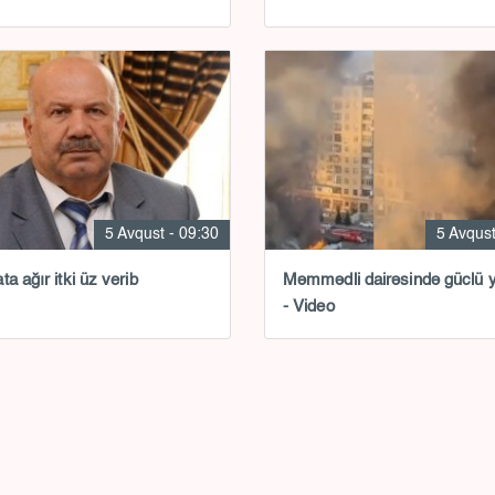
5 Avqust - 09:30
5 Avqust
a ağır itki üz verib
Məmmədli dairəsində güclü 
- Video