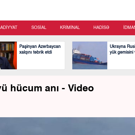
SADİYYAT
SOSİAL
KRİMİNAL
HADİSƏ
İDMA
Paşinyan Azərbaycan
Ukrayna Rusi
xalqını təbrik etdi
yük gəmisini
yü hücum anı - Video