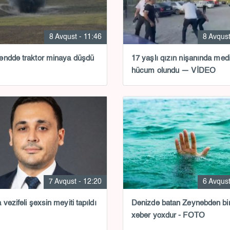
8 Avqust - 11:46
8 Avqust
nddə traktor minaya düşdü
17 yaşlı qızın nişanında med
hücum olundu — VİDEO
7 Avqust - 12:20
6 Avqust
vəzifəli şəxsin meyiti tapıldı
Dənizdə batan Zeynəbdən bir
xəbər yoxdur - FOTO