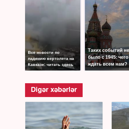
Таких событий н
Все новости по
было с 1945: чего
падению вертолета на
ждать всем нам?
Кавказе: читать здесь
Digər xəbərlər