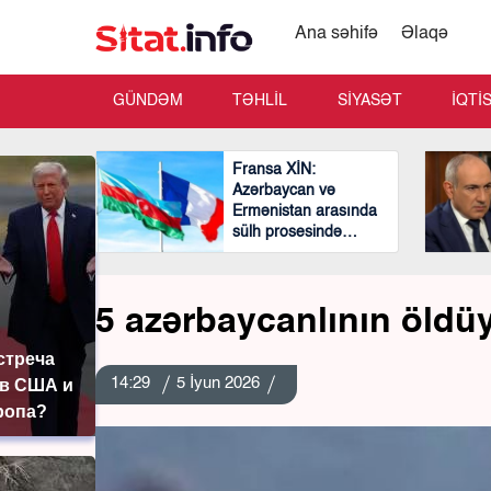
Ana səhifə
Əlaqə
GÜNDƏM
TƏHLİL
SİYASƏT
İQTİ
Fransa XİN:
Azərbaycan və
Ermənistan arasında
sülh prosesində
mühüm və cəsarətli
addımlar atılıb
5 azərbaycanlının öldü
стреча
14:29
5 İyun 2026
в США и
ропа?