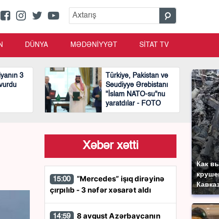
N
DÜNYA
MƏDƏNİYYƏT
SİTAT TV
yanın 3
Türkiyə, Pakistan və
 vurdu
Səudiyyə Ərəbistanı
"İslam NATO-su"nu
yaratdılar - FOTO
Xəbər xətti
Как в
круше
“Mercedes” işıq dirəyinə
15:00
Кавка
çırpılıb - 3 nəfər xəsarət aldı
8 avqust Azərbaycanın
14:59