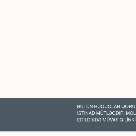
BÜTÜN HÜQUQLAR QORUN
İSTİNAD MÜTLƏQDİR. MƏ
EDİLDİKDƏ MÜVAFİQ LİNK