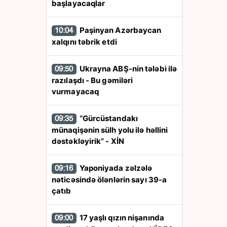
başlayacaqlar
Paşinyan Azərbaycan
10:04
xalqını təbrik etdi
Ukrayna ABŞ-nin tələbi ilə
09:50
razılaşdı - Bu gəmiləri
vurmayacaq
“Gürcüstandakı
09:35
münaqişənin sülh yolu ilə həllini
dəstəkləyirik” - XİN
Yaponiyada zəlzələ
09:16
nəticəsində ölənlərin sayı 39-a
çatıb
17 yaşlı qızın nişanında
09:00