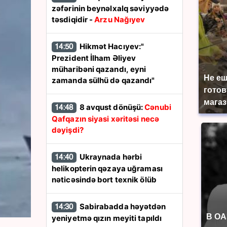
zəfərinin beynəlxalq səviyyədə
təsdiqidir -
Arzu Nağıyev
Hikmət Hacıyev:"
14:50
Prezident İlham Əliyev
müharibəni qazandı, eyni
Не еш
zamanda sülhü də qazandı"
готов
магаз
8 avqust dönüşü:
Cənubi
14:48
Qafqazın siyasi xəritəsi necə
dəyişdi?
Ukraynada hərbi
14:40
helikopterin qəzaya uğraması
nəticəsində bort texnik ölüb
Sabirabadda həyətdən
14:30
В ОА
yeniyetmə qızın meyiti tapıldı