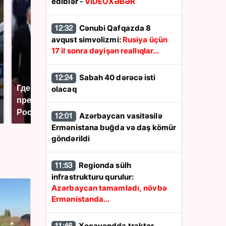
ediblər -
VİDEOXƏBƏR
Cənubi Qafqazda 8
12:32
avqust simvolizmi:
Rusiya üçün
17 il sonra dəyişən reallıqlar...
Sabah 40 dərəcə isti
12:24
Где будет встреча
Такую зиму в России
olacaq
президентов США и
никто не ждал: как
России: Европа?
так?!
Azərbaycan vasitəsilə
12:01
Ermənistana buğda və daş kömür
göndərildi
Regionda sülh
11:53
infrastrukturu qurulur:
Azərbaycan tamamladı, növbə
Ermənistanda...
Xocavənddə traktor