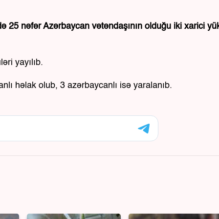
ə 25 nəfər Azərbaycan vətəndaşının olduğu iki xarici yü
əri yayılıb.
lı həlak olub, 3 azərbaycanlı isə yaralanıb.