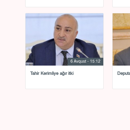
6 Avqust - 15:12
Tahir Kərimliyə ağır itki
Deputat