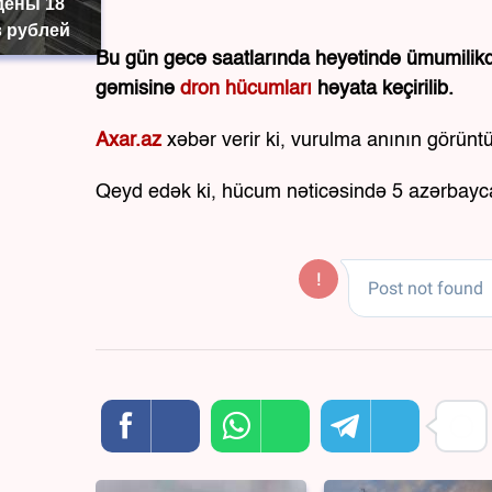
дены 18
 рублей
Bu gün gecə saatlarında heyətində ümumilikd
gəmisinə
dron hücumları
həyata keçirilib.
Axar.az
xəbər verir ki, vurulma anının görüntül
Qeyd edək ki, hücum nəticəsində 5 azərbaycan