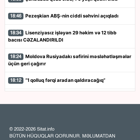
Pezeşkian ABŞ-nin ciddi səhvini açıqladı
18:46
Lisenziyasız işləyən 29 həkim və 12 tibb
18:34
bacısı CƏZALANDIRILDI
Moldova Rusiyadakı səfirini məsləhətləşmələr
18:24
üçün geri çağırır
“1 qolluq fərqi aradan qaldıracağıq”
18:12
Yaşı 18-dən az olan işçilərin güzəşt və
18:00
təminatları
Görüşləri 7 saat davam edib
17:50
© 2022-2026 Sitat.info
BÜTÜN HÜQUQLAR QORUNUR. MƏLUMATDAN
“Xbet” və “MostBet”lə bağlı əməliyyat: 5 nəfər
17:40