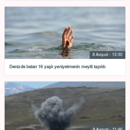
8 Avqust - 13:30
Dənizdə batan 16 yaşlı yeniyetmənin meyiti tapılıb
8 Avqust - 11:46