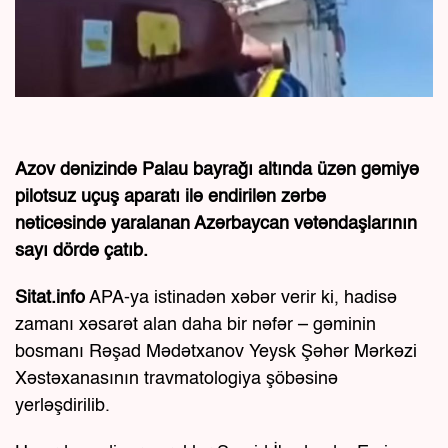
Azov dənizində Palau bayrağı altında üzən gəmiyə
pilotsuz uçuş aparatı ilə endirilən zərbə
nəticəsində yaralanan Azərbaycan vətəndaşlarının
sayı dördə çatıb.
Sitat.info
APA-ya istinadən xəbər verir ki, hadisə
zamanı xəsarət alan daha bir nəfər – gəminin
bosmanı Rəşad Mədətxanov Yeysk Şəhər Mərkəzi
Xəstəxanasının travmatologiya şöbəsinə
yerləşdirilib.