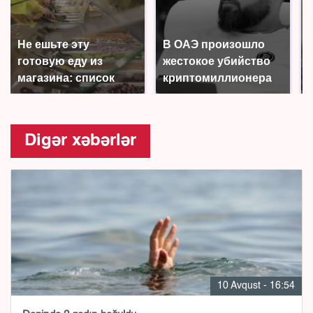
Не ешьте эту
В ОАЭ произошло
готовую еду из
жестокое убийство
магазина: список
криптомиллионера
Digər xəbərlər
10 Avqust - 16:54