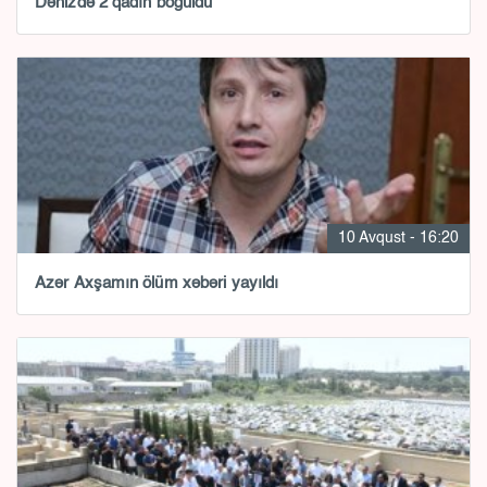
Dənizdə 2 qadın boğuldu
10 Avqust - 16:20
Azər Axşamın ölüm xəbəri yayıldı