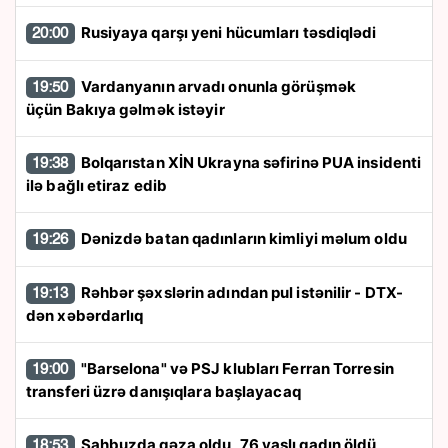
Rusiyaya qarşı yeni hücumları təsdiqlədi
20:00
Vardanyanın arvadı onunla görüşmək
19:50
üçün Bakıya gəlmək istəyir
Bolqarıstan XİN Ukrayna səfirinə PUA insidenti
19:38
ilə bağlı etiraz edib
Dənizdə batan qadınların kimliyi məlum oldu
19:26
Rəhbər şəxslərin adından pul istənilir - DTX-
19:13
dən xəbərdarlıq
"Barselona" və PSJ klubları Ferran Torresin
19:00
transferi üzrə danışıqlara başlayacaq
Şahbuzda qəza oldu, 76 yaşlı qadın öldü
18:53