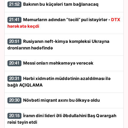
Bakının bu küçələri tam bağlanacaq
21:52
Məmurların adından “təcili” pul istəyirlər -
DTX
21:41
hərəkətə keçdi
Rusiyanın neft-kimya kompleksi Ukrayna
20:51
dronlarının hədəfində
Messi onları məhkəməyə verəcək
20:41
Hərbi xidmətin müddətinin azaldılması ilə
20:31
bağlı AÇIQLAMA
Növbəti miqrant axını bu ölkəyə oldu
20:30
İranın dini lideri Əli Əbdullahini Baş Qərargah
20:15
rəisi təyin etdi