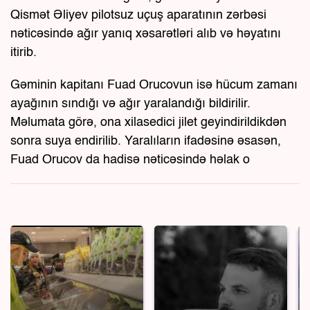
Qismət Əliyev pilotsuz uçuş aparatının zərbəsi
nəticəsində ağır yanıq xəsarətləri alıb və həyatını
itirib.
Gəminin kapitanı Fuad Orucovun isə hücum zamanı
ayağının sındığı və ağır yaralandığı bildirilir.
Məlumata görə, ona xilasedici jilet geyindirildikdən
sonra suya endirilib. Yaralıların ifadəsinə əsasən,
Fuad Orucov da hadisə nəticəsində həlak o