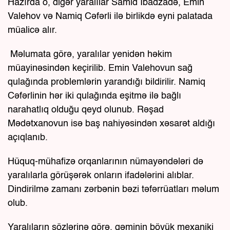
Hazırda o, digər yaralılar Samid İbadzadə, Emin
Valehov və Namiq Cəfərli ilə birlikdə eyni palatada
müalicə alır.
Məlumata görə, yaralılar yenidən həkim
müayinəsindən keçirilib. Emin Valehovun sağ
qulağında problemlərin yarandığı bildirilir. Namiq
Cəfərlinin hər iki qulağında eşitmə ilə bağlı
narahatlıq olduğu qeyd olunub. Rəşad
Mədətxanovun isə baş nahiyəsindən xəsarət aldığı
açıqlanıb.
Hüquq-mühafizə orqanlarının nümayəndələri də
yaralılarla görüşərək onların ifadələrini alıblar.
Dindirilmə zamanı zərbənin bəzi təfərrüatları məlum
olub.
Yaralıların sözlərinə görə, gəminin böyük mexaniki