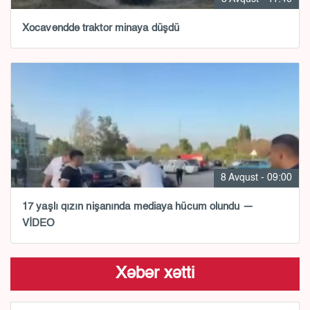
Xocavənddə traktor minaya düşdü
8 Avqust - 09:00
17 yaşlı qızın nişanında mediaya hücum olundu —
VİDEO
Xəbər xətti