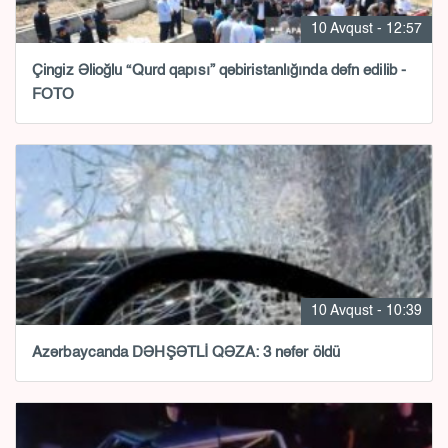
10 Avqust - 12:57
Çingiz Əlioğlu “Qurd qapısı” qəbiristanlığında dəfn edilib -
FOTO
10 Avqust - 10:39
Azərbaycanda DƏHŞƏTLİ QƏZA: 3 nəfər öldü