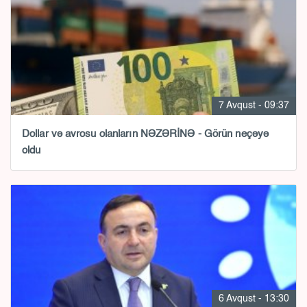
7 Avqust - 09:37
Dollar və avrosu olanların NƏZƏRİNƏ - Görün neçəyə
oldu
6 Avqust - 13:30