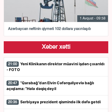
1 Avqust - 09:58
Azərbaycan neftinin qiyməti 102 dollara yaxınlaşıb
Xəbər xətti
Yeni Klinikanın direktor müavini işdən çıxarıldı
21:00
- FOTO
“Qarabağ”dan Elvin Cəfərquliyevlə bağlı
20:47
açıqlama: “Hələ dəqiq deyil
Serbiyaya prezident qismində ilk dəfə getdi
20:35