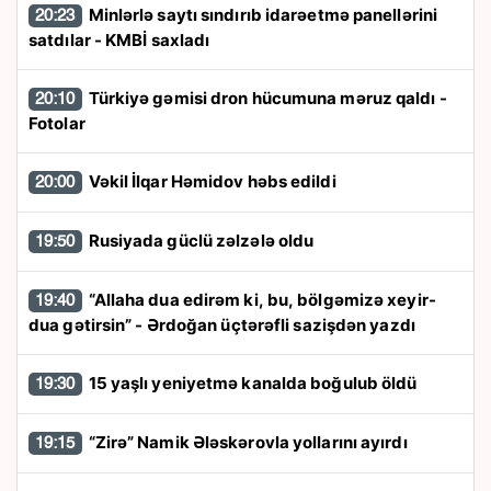
Minlərlə saytı sındırıb idarəetmə panellərini
20:23
satdılar - KMBİ saxladı
Türkiyə gəmisi dron hücumuna məruz qaldı -
20:10
Fotolar
Vəkil İlqar Həmidov həbs edildi
20:00
Rusiyada güclü zəlzələ oldu
19:50
“Allaha dua edirəm ki, bu, bölgəmizə xeyir-
19:40
dua gətirsin” - Ərdoğan üçtərəfli sazişdən yazdı
15 yaşlı yeniyetmə kanalda boğulub öldü
19:30
“Zirə” Namik Ələskərovla yollarını ayırdı
19:15