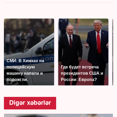
СМИ: В Химках на
полицейскую
Где будет встреча
машину напали и
президентов США и
подожгли.
России: Европа?
Digər xəbərlər