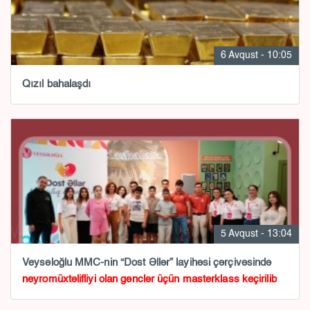
6 Avqust - 10:05
Qızıl bahalaşdı
5 Avqust - 13:04
Veysəloğlu MMC-nin “Dost Əllər” layihəsi çərçivəsində
neyromüxtəlifliyi olan gənclər üçün masterklass keçirilib