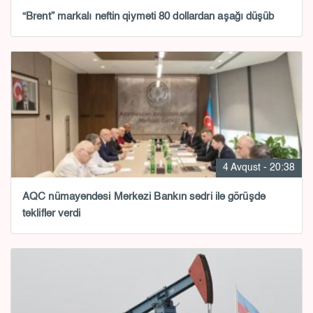
“Brent” markalı neftin qiyməti 80 dollardan aşağı düşüb
4 Avqust - 20:38
AQC nümayəndəsi Mərkəzi Bankın sədri ilə görüşdə
təkliflər verdi