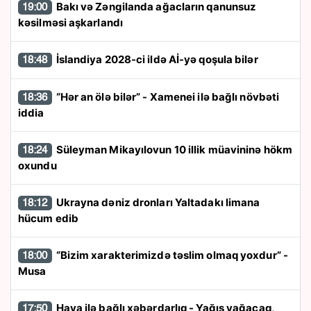
Bakı və Zəngilanda ağacların qanunsuz
19:00
kəsilməsi aşkarlandı
İslandiya 2028-ci ildə Aİ-yə qoşula bilər
18:48
“Hər an ölə bilər” - Xamenei ilə bağlı növbəti
18:36
iddia
Süleyman Mikayılovun 10 illik müavininə hökm
18:24
oxundu
Ukrayna dəniz dronları Yaltadakı limana
18:12
hücum edib
“Bizim xarakterimizdə təslim olmaq yoxdur” -
18:00
Musa
Hava ilə bağlı xəbərdarlıq - Yağış yağacaq,
17:50