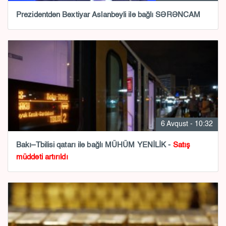
Prezidentdən Bəxtiyar Aslanbəyli ilə bağlı SƏRƏNCAM
6 Avqust - 10:32
Bakı–Tbilisi qatarı ilə bağlı MÜHÜM YENİLİK -
Satış
müddəti artırıldı