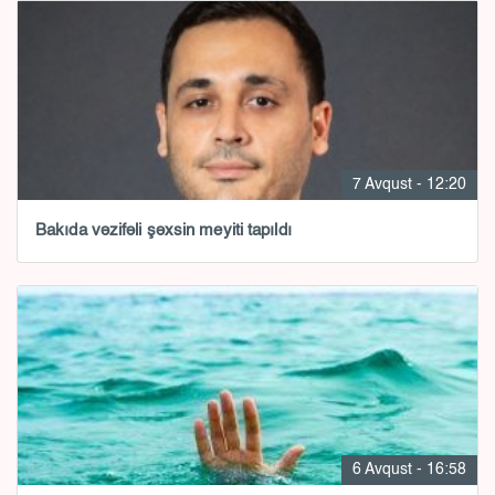
7 Avqust - 12:20
Bakıda vəzifəli şəxsin meyiti tapıldı
6 Avqust - 16:58