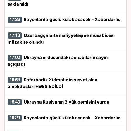
saxlanıldı
Rayonlarda güclü külək əsəcək - Xəbərdarlıq
17:26
Özəl bağçalarla maliyyələşmə müsabiqəsi
17:13
müzakirə olundu
Ukrayna ordusundakı əcnəbilərin sayını
17:00
açıqladı
Səfərbərlik Xidmətinin rüşvət alan
16:53
əməkdaşları HƏBS EDİLDİ
Ukrayna Rusiyanın 3 yük gəmisini vurdu
16:40
Rayonlarda güclü külək əsəcək - Xəbərdarlıq
16:29