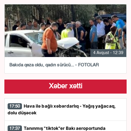
4 Avqust - 12:39
Bakıda qəza oldu, qadın sürücü... - FOTOLAR
Xəbər xətti
Hava ilə bağlı xəbərdarlıq - Yağış yağacaq,
17:50
dolu düşəcək
Tanınmış "tiktok"er Bakı aeroportunda
17:37