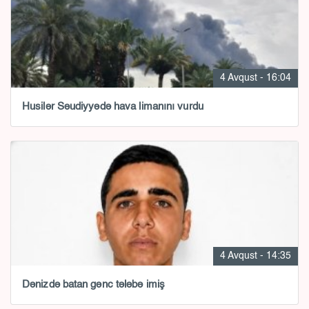
4 Avqust - 16:04
Husilər Səudiyyədə hava limanını vurdu
4 Avqust - 14:35
Dənizdə batan gənc tələbə imiş