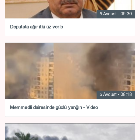
5 Avqust - 09:30
Deputata ağır itki üz verib
5 Avqust - 08:18
Məmmədli dairəsində güclü yanğın - Video