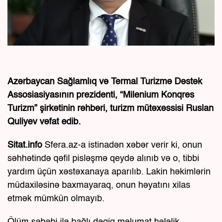
Azərbaycan Sağlamlıq və Termal Turizmə Dəstək
Assosiasiyasının prezidenti, “Milenium Konqres
Turizm” şirkətinin rəhbəri, turizm mütəxəssisi Ruslan
Quliyev vəfat edib.
Sitat.info
Sfera.az-a istinadən xəbər verir ki, onun
səhhətində qəfil pisləşmə qeydə alınıb və o, tibbi
yardım üçün xəstəxanaya aparılıb. Lakin həkimlərin
müdaxiləsinə baxmayaraq, onun həyatını xilas
etmək mümkün olmayıb.