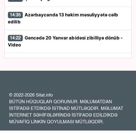
Azərbaycanda 13 həkim məsuliyyətə cəlb
14:35
edilib
Gəncədə 20 Yanvar abidəsi zibilliyə dönüb -
14:22
Video
Samir Şərifov sədr təyin edildi - Sərəncam
14:08
Zeynal Nağdəliyevin oğlu səfir təyin olundu
13:40
Prezidentdən Abel Məhərrəmovun oğlu ilə
13:29
© 2022-2026 Sitat.info
bağlı SƏRƏNCAM
BÜTÜN HÜQUQLAR QORUNUR. MƏLUMATDAN
İSTİFADƏ ETDİKDƏ İSTİNAD MÜTLƏQDİR. MƏLUMAT
İNTERNET SƏHİFƏLƏRİNDƏ İSTİFADƏ EDİLDİKDƏ
Sabah 39 dərəcə isti olacaq
13:12
MÜVAFİQ LİNKİN QOYULMASI MÜTLƏQDİR.
Media və Yayım Şurasının sturukturu
12:58