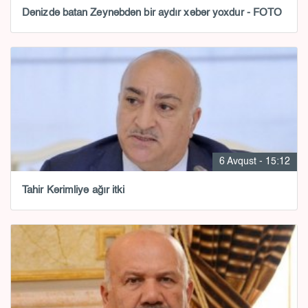
Dənizdə batan Zeynəbdən bir aydır xəbər yoxdur - FOTO
6 Avqust - 15:12
Tahir Kərimliyə ağır itki