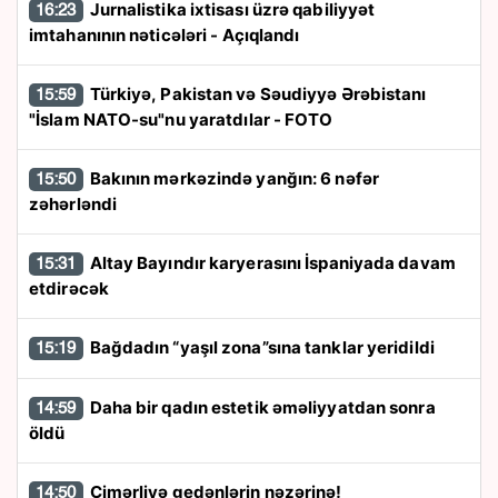
Jurnalistika ixtisası üzrə qabiliyyət
16:23
imtahanının nəticələri - Açıqlandı
Türkiyə, Pakistan və Səudiyyə Ərəbistanı
15:59
"İslam NATO-su"nu yaratdılar - FOTO
Bakının mərkəzində yanğın: 6 nəfər
15:50
zəhərləndi
Altay Bayındır karyerasını İspaniyada davam
15:31
etdirəcək
Bağdadın “yaşıl zona”sına tanklar yeridildi
15:19
Daha bir qadın estetik əməliyyatdan sonra
14:59
öldü
Çimərliyə gedənlərin nəzərinə!
14:50