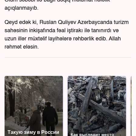
Ölüm səbəbi ilə bağlı dəqiq məlumat hələlik
açıqlanmayıb.
Qeyd edək ki, Ruslan Quliyev Azərbaycanda turizm
sahəsinin inkişafında fəal iştirakı ilə tanınırdı və
uzun illər müxtəlif layihələrə rəhbərlik edib. Allah
rəhmət eləsin.
Такую зиму в России
Как выглядит место