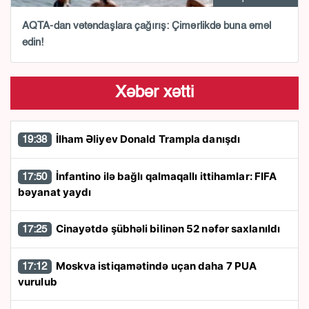
AQTA-dan vətəndaşlara çağırış: Çimərlikdə buna əməl
edin!
Xəbər xətti
İlham Əliyev Donald Trampla danışdı
19:38
İnfantino ilə bağlı qalmaqallı ittihamlar: FIFA
17:50
bəyanat yaydı
Cinayətdə şübhəli bilinən 52 nəfər saxlanıldı
17:25
Moskva istiqamətində uçan daha 7 PUA
17:12
vurulub