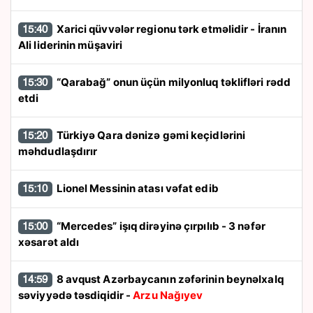
Xarici qüvvələr regionu tərk etməlidir - İranın
15:40
Ali liderinin müşaviri
“Qarabağ” onun üçün milyonluq təklifləri rədd
15:30
etdi
Türkiyə Qara dənizə gəmi keçidlərini
15:20
məhdudlaşdırır
Lionel Messinin atası vəfat edib
15:10
“Mercedes” işıq dirəyinə çırpılıb - 3 nəfər
15:00
xəsarət aldı
8 avqust Azərbaycanın zəfərinin beynəlxalq
14:59
səviyyədə təsdiqidir -
Arzu Nağıyev