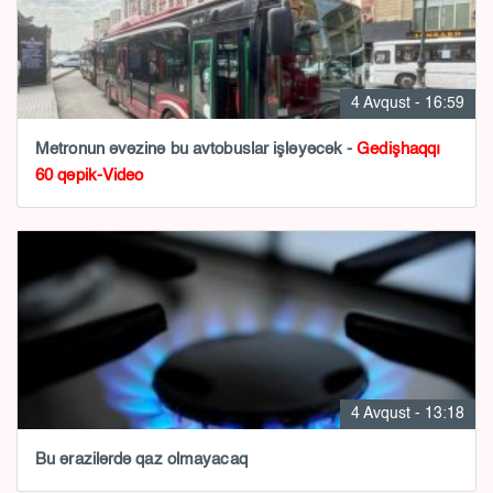
4 Avqust - 16:59
Metronun əvəzinə bu avtobuslar işləyəcək -
Gedişhaqqı
60 qəpik-Video
4 Avqust - 13:18
Bu ərazilərdə qaz olmayacaq