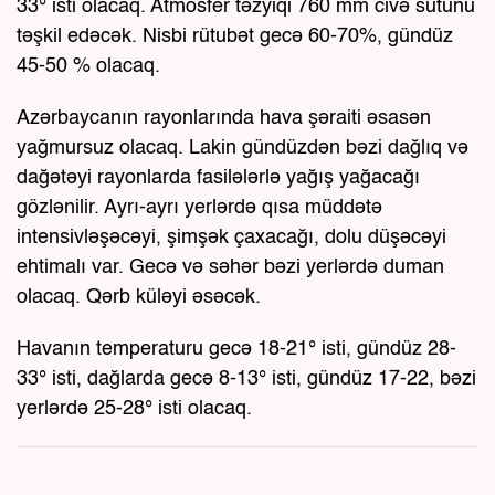
33° isti olacaq. Atmosfer təzyiqi 760 mm civə sütunu
təşkil edəcək. Nisbi rütubət gecə 60-70%, gündüz
45-50 % olacaq.
Azərbaycanın rayonlarında hava şəraiti əsasən
yağmursuz olacaq. Lakin gündüzdən bəzi dağlıq və
dağətəyi rayonlarda fasilələrlə yağış yağacağı
gözlənilir. Ayrı-ayrı yerlərdə qısa müddətə
intensivləşəcəyi, şimşək çaxacağı, dolu düşəcəyi
ehtimalı var. Gecə və səhər bəzi yerlərdə duman
olacaq. Qərb küləyi əsəcək.
Havanın temperaturu gecə 18-21° isti, gündüz 28-
33° isti, dağlarda gecə 8-13° isti, gündüz 17-22, bəzi
yerlərdə 25-28° isti olacaq.