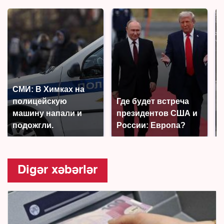
СМИ: В Химках на
полицейскую
Где будет встреча
машину напали и
президентов США и
подожгли.
России: Европа?
Digər xəbərlər