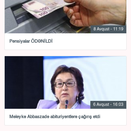
8 Avqust - 11:19
Pensiyalar ÖDƏNİLDİ
6 Avqust - 16:03
Məleykə Abbaszadə abituriyentlərə çağırış etdi