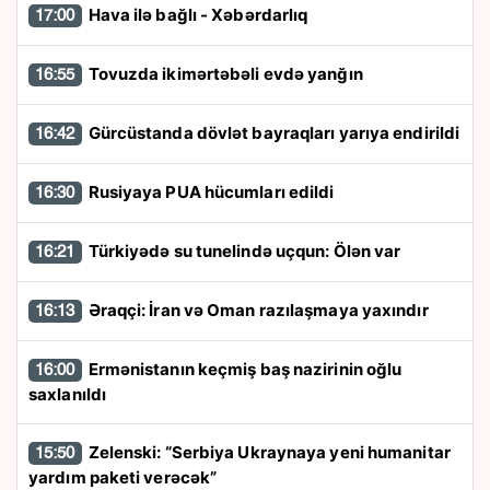
Hava ilə bağlı - Xəbərdarlıq
17:00
Tovuzda ikimərtəbəli evdə yanğın
16:55
Gürcüstanda dövlət bayraqları yarıya endirildi
16:42
Rusiyaya PUA hücumları edildi
16:30
Türkiyədə su tunelində uçqun: Ölən var
16:21
Əraqçi: İran və Oman razılaşmaya yaxındır
16:13
Ermənistanın keçmiş baş nazirinin oğlu
16:00
saxlanıldı
Zelenski: “Serbiya Ukraynaya yeni humanitar
15:50
yardım paketi verəcək”