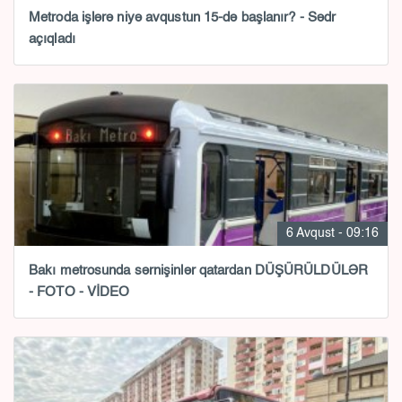
Metroda işlərə niyə avqustun 15-də başlanır? - Sədr
açıqladı
6 Avqust - 09:16
Bakı metrosunda sərnişinlər qatardan DÜŞÜRÜLDÜLƏR
- FOTO - VİDEO