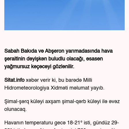
Sabah Bakıda və Abşeron yarımadasında hava
şəraitinin dəyişkən buludlu olacağı, əsasən
yağmursuz keçəcəyi gözlənilir.
Sitat.info
xəbər verir ki, bu barədə Milli
Hidrometeorologiya Xidməti məlumat yayıb.
Şimal-şərq küləyi axşam şimal-qərb küləyi ilə əvəz
olunacaq.
Havanın temperaturu gecə 18-21° isti, gündüz 29-