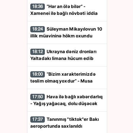
“Hər an ölə bilər” -
18:36
Xamenei ilə bağlı növbəti iddia
Süleyman Mikayılovun 10
18:24
illik müavininə hökm oxundu
Ukrayna dəniz dronları
18:12
Yaltadakı limana hücum edib
“Bizim xarakterimizdə
18:00
təslim olmaq yoxdur” - Musa
Hava ilə bağlı xəbərdarlıq
17:50
- Yağış yağacaq, dolu düşəcək
Tanınmış "tiktok"er Bakı
17:37
aeroportunda saxlanıldı