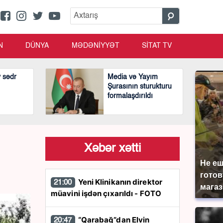
N
DÜNYA
MƏDƏNİYYƏT
SİTAT TV
v sədr
Media və Yayım
Şurasının sturukturu
formalaşdırıldı
Xəbər xətti
Не еш
готов
Yeni Klinikanın direktor
21:00
магаз
müavini işdən çıxarıldı - FOTO
“Qarabağ”dan Elvin
20:47