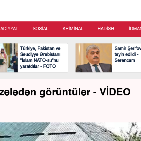
SADİYYAT
SOSİAL
KRİMİNAL
HADİSƏ
İDMA
Türkiyə, Pakistan və
Samir Şərifo
Səudiyyə Ərəbistanı
təyin edildi -
"İslam NATO-su"nu
Sərəncam
yaratdılar - FOTO
zələdən görüntülər - VİDEO