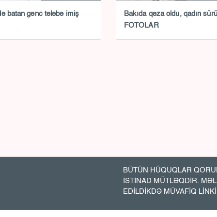
ə batan gənc tələbə imiş
Bakıda qəza oldu, qadın sürüc
FOTOLAR
BÜTÜN HÜQUQLAR QORUN
İSTİNAD MÜTLƏQDİR. MƏ
EDİLDİKDƏ MÜVAFİQ LİNK