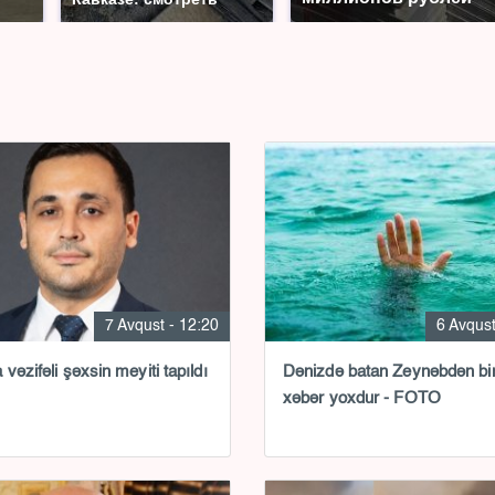
7 Avqust - 12:20
6 Avqust
vəzifəli şəxsin meyiti tapıldı
Dənizdə batan Zeynəbdən bir
xəbər yoxdur - FOTO