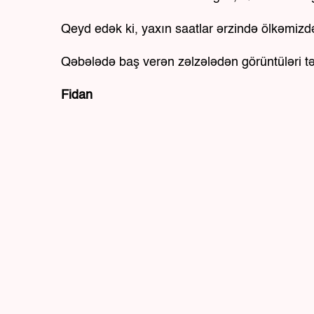
Qeyd edək ki, yaxın saatlar ərzində ölkəmizdə 
Qəbələdə baş verən zəlzələdən görüntüləri tə
Fidan