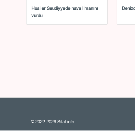
Husilər Səudiyyədə hava limanını
Dənizd
vurdu
© 2022-2026 Sitat.info