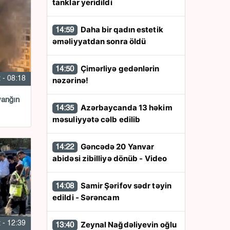
tanklar yeridildi
Daha bir qadın estetik
14:59
əməliyyatdan sonra öldü
Çimərliyə gedənlərin
14:50
 - 08:18
nəzərinə!
yanğın
Azərbaycanda 13 həkim
14:35
məsuliyyətə cəlb edilib
Gəncədə 20 Yanvar
14:22
abidəsi zibilliyə dönüb - Video
Samir Şərifov sədr təyin
14:08
edildi - Sərəncam
 - 12:39
Zeynal Nağdəliyevin oğlu
13:40