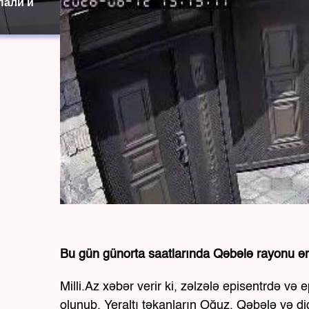
пали и
Bu gün günorta saatlarında Qəbələ rayonu ər
Milli.Az xəbər verir ki, zəlzələ episentrdə və
olunub. Yeraltı təkanların Oğuz, Qəbələ və digər