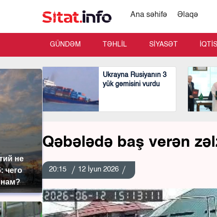
Ana səhifə
Əlaqə
GÜNDƏM
TƏHLİL
SİYASƏT
İQTİ
Ukrayna Rusiyanın 3
yük gəmisini vurdu
Qəbələdə baş verən zəl
тий не
20:15
12 İyun 2026
: чего
 нам?