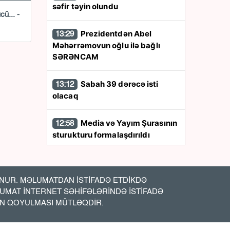
səfir təyin olundu
ü... -
Prezidentdən Abel
13:29
Məhərrəmovun oğlu ilə bağlı
SƏRƏNCAM
Sabah 39 dərəcə isti
13:12
olacaq
Media və Yayım Şurasının
12:58
sturukturu formalaşdırıldı
Qara dənizdə
12:47
azərbaycanlıların olduğu gəmiyə
UR. MƏLUMATDAN İSTİFADƏ ETDİKDƏ
PUA hücumu - Anbaan- Video
LUMAT İNTERNET SƏHİFƏLƏRİNDƏ İSTİFADƏ
İN QOYULMASI MÜTLƏQDİR.
Bakıda vəzifəli şəxsin
12:20
meyiti tapıldı