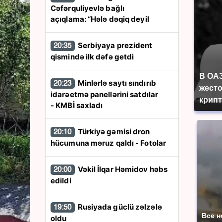
Cəfərquliyevlə bağlı
açıqlama: “Hələ dəqiq deyil
Serbiyaya prezident
20:35
qismində ilk dəfə getdi
В ОА
Minlərlə saytı sındırıb
20:23
жесто
idarəetmə panellərini satdılar
крип
- KMBİ saxladı
Türkiyə gəmisi dron
20:10
hücumuna məruz qaldı - Fotolar
Vəkil İlqar Həmidov həbs
20:00
edildi
Rusiyada güclü zəlzələ
19:50
Все н
oldu