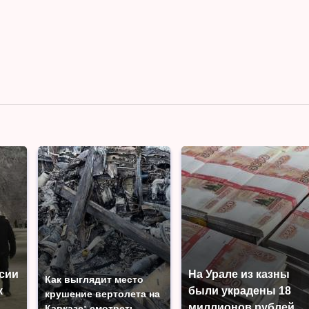
ссии
На Урале из казны
Как выглядит место
к
были украдены 18
крушение вертолета на
миллионов рублей
Кавказе: смотреть