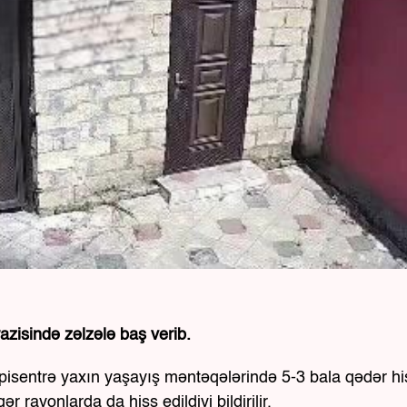
azisində zəlzələ baş verib.
 episentrə yaxın yaşayış məntəqələrində 5-3 bala qədər hi
 rayonlarda da hiss edildiyi bildirilir.