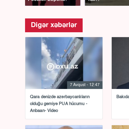
Digər xəbərlər
7 Avqust - 12:47
Qara dənizdə azərbaycanlıların
Bakıda 
olduğu gəmiyə PUA hücumu -
Anbaan- Video