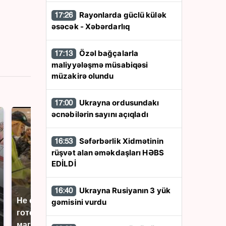
Rayonlarda güclü külək
17:26
əsəcək - Xəbərdarlıq
Özəl bağçalarla
17:13
maliyyələşmə müsabiqəsi
müzakirə olundu
Ukrayna ordusundakı
17:00
əcnəbilərin sayını açıqladı
Səfərbərlik Xidmətinin
16:53
rüşvət alan əməkdaşları HƏBS
EDİLDİ
Ukrayna Rusiyanın 3 yük
16:40
Не ешьте эту
В ОАЭ произошло
gəmisini vurdu
готовую еду из
жестокое убийство
магазина: список
криптомиллионера