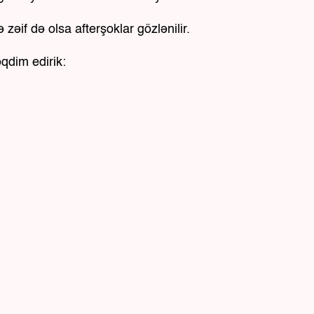
zəif də olsa afterşoklar gözlənilir.
qdim edirik: