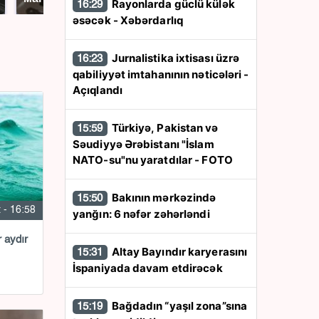
Rayonlarda güclü külək
16:29
əsəcək - Xəbərdarlıq
Jurnalistika ixtisası üzrə
16:23
qabiliyyət imtahanının nəticələri -
Açıqlandı
Türkiyə, Pakistan və
15:59
Səudiyyə Ərəbistanı "İslam
NATO-su"nu yaratdılar - FOTO
Bakının mərkəzində
15:50
 - 16:58
yanğın: 6 nəfər zəhərləndi
 aydır
Altay Bayındır karyerasını
15:31
İspaniyada davam etdirəcək
Bağdadın “yaşıl zona”sına
15:19