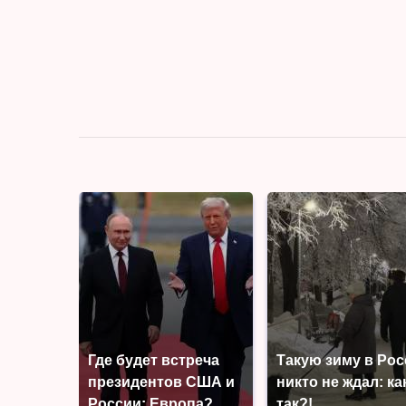
Где будет встреча
Такую зиму в Ро
президентов США и
никто не ждал: ка
России: Европа?
так?!