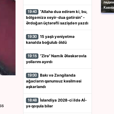
паден
Кавка
“Allaha dua edirəm ki, bu,
19:40
bölgəmizə xeyir-dua gətirsin” -
Ərdoğan üçtərəfli sazişdən yazdı
15 yaşlı yeniyetmə
19:30
kanalda boğulub öldü
“Zirə” Namik Ələskərovla
19:15
yollarını ayırdı
Bakı və Zəngilanda
19:00
ağacların qanunsuz kəsilməsi
aşkarlandı
İslandiya 2028-ci ildə Aİ-
18:48
ss
yə qoşula bilər