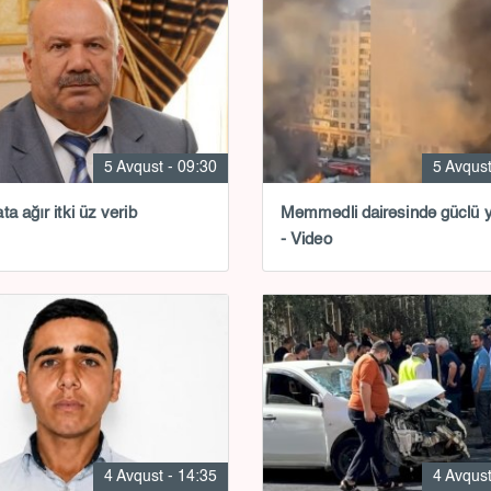
5 Avqust - 09:30
5 Avqust
a ağır itki üz verib
Məmmədli dairəsində güclü 
- Video
4 Avqust - 14:35
4 Avqust