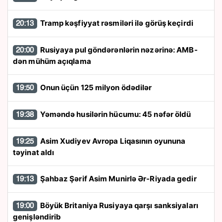
Tramp kəşfiyyat rəsmiləri ilə görüş keçirdi
20:13
Rusiyaya pul göndərənlərin nəzərinə: AMB-
20:00
dən mühüm açıqlama
Onun üçün 125 milyon ödədilər
19:50
Yəməndə husilərin hücumu: 45 nəfər öldü
19:38
Asim Xudiyev Avropa Liqasının oyununa
19:25
təyinat aldı
Şahbaz Şərif Asim Munirlə Ər-Riyada gedir
19:13
Böyük Britaniya Rusiyaya qarşı sanksiyaları
19:00
genişləndirib