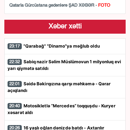
Qatarla Gürcüstana gedənlərə ŞAD XƏBƏR -
FOTO
Xəbər xətti
"Qarabağ" "Dinamo"ya məğlub oldu
23:17
Sabiq nazir Səlim Müslümovun 1 milyonluq evi
22:32
yarı qiymətə satıldı
Səidə Bəkirqızına qarşı məhkəmə - Qərar
22:01
açıqlandı
Motosikletlə “Mercedes” toqquşdu - Kuryer
20:40
xəsarət aldı
16 yaşlı oğlan dənizdə batdı - Axtarılır
20:26