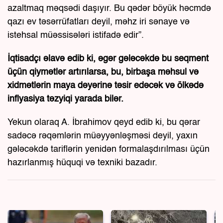
azaltmaq məqsədi daşıyır. Bu qədər böyük həcmdə
qazı ev təsərrüfatları deyil, məhz iri sənaye və
istehsal müəssisələri istifadə edir”.
İqtisadçı əlavə edib ki, əgər gələcəkdə bu seqment
üçün qiymətlər artırılarsa, bu, birbaşa məhsul və
xidmətlərin maya dəyərinə təsir edəcək və ölkədə
inflyasiya təzyiqi yarada bilər.
Yekun olaraq A. İbrahimov qeyd edib ki, bu qərar
sadəcə rəqəmlərin müəyyənləşməsi deyil, yaxın
gələcəkdə tariflərin yenidən formalaşdırılması üçün
hazırlanmış hüquqi və texniki bazadır.