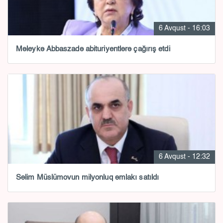
6 Avqust - 16:03
Məleykə Abbaszadə abituriyentlərə çağırış etdi
6 Avqust - 12:32
Səlim Müslümovun milyonluq əmlakı satıldı