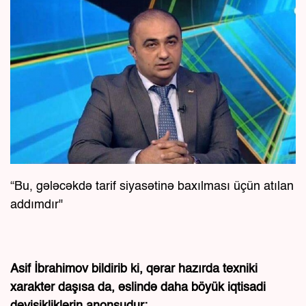
“Bu, gələcəkdə tarif siyasətinə baxılması üçün atılan
addımdır"
Asif İbrahimov bildirib ki, qərar hazırda texniki
xarakter daşısa da, əslində daha böyük iqtisadi
dəyişikliklərin anonsudur: