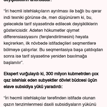
“İri həcmli istehlakçıların ayrılması ilə bağlı bu qərar
indi texniki görünsə də, mən düşünürəm ki, bu,
gələcəkdə tarif siyasətində ediləcək dəyişikliklərin
göstəricisidir. Adətən hökumətlər qiymət
differensiasiyasını (fərqləndirilməsini) həyata
keçirərkən, ilk növbədə istifadəçiləri seqmentlərə
bölməyə çalışırlar. Bu seqmentasiya başa çatdıqdan
sonra isə tarif siyasətinə yenidən baxılmağa
başlanılır”.
Ekspert vurğulayıb ki, 300 milyon kubmetrdən çox
qaz istehlak edən subyektlər dövlət büdcəsi üçün
əlavə subsidiya yükü yaradırdı:
“İri həcmli istehlakçılar tərəfindən istifadə olunan
qazın tənzimlənməsi daxili subsidiyaların yükünü