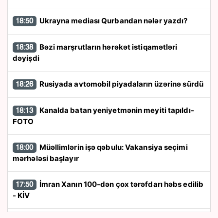
Ukrayna mediası Qurbandan nələr yazdı?
18:50
Bəzi marşrutların hərəkət istiqamətləri
18:38
dəyişdi
Rusiyada avtomobil piyadaların üzərinə sürdü
18:26
Kanalda batan yeniyetmənin meyiti tapıldı-
18:13
FOTO
Müəllimlərin işə qəbulu: Vakansiya seçimi
18:00
mərhələsi başlayır
İmran Xanın 100-dən çox tərəfdarı həbs edilib
17:50
- KİV