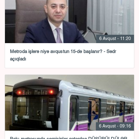
6 Avqust - 11:20
Metroda işlərə niyə avqustun 15-də başlanır? - Sədr
açıqladı
6 Avqust - 09:16