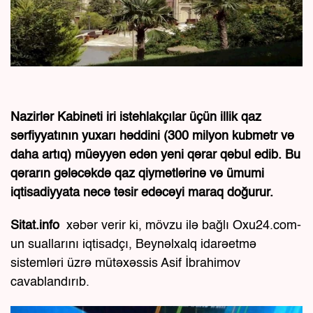
Nazirlər Kabineti iri istehlakçılar üçün illik qaz
sərfiyyatının yuxarı həddini (300 milyon kubmetr və
daha artıq) müəyyən edən yeni qərar qəbul edib. Bu
qərarın gələcəkdə qaz qiymətlərinə və ümumi
iqtisadiyyata necə təsir edəcəyi maraq doğurur.
Sitat.info
xəbər verir ki, mövzu ilə bağlı Oxu24.com-
un suallarını iqtisadçı, Beynəlxalq idarəetmə
sistemləri üzrə mütəxəssis Asif İbrahimov
cavablandırıb.