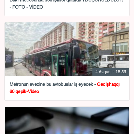
Bakı metrosunda sərnişinlər qatardan DÜŞÜRÜLDÜLƏR
- FOTO - VİDEO
4 Avqust - 16:59
Metronun əvəzinə bu avtobuslar işləyəcək -
Gedişhaqqı
60 qəpik-Video