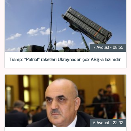
7 Avqust - 08:55
Tramp: “Patriot” raketləri Ukraynadan çox ABŞ-a lazımdır
6 Avqust - 22:32