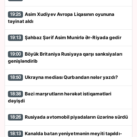
Asim Xudiyev Avropa Liqasının oyununa
19:25
təyinat aldı
Şahbaz Şərif Asim Munirlə Ər-Riyada gedir
19:13
Böyük Britaniya Rusiyaya qarşı sanksiyaları
19:00
genişləndirib
Ukrayna mediası Qurbandan nələr yazdı?
18:50
Bəzi marşrutların hərəkət istiqamətləri
18:38
dəyişdi
Rusiyada avtomobil piyadaların üzərinə sürdü
18:26
Kanalda batan yeniyetmənin meyiti tapıldı-
18:13