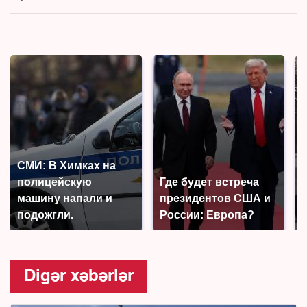
СМИ: В Химках на
полицейскую
Где будет встреча
машину напали и
президентов США и
подожгли.
России: Европа?
Digər xəbərlər