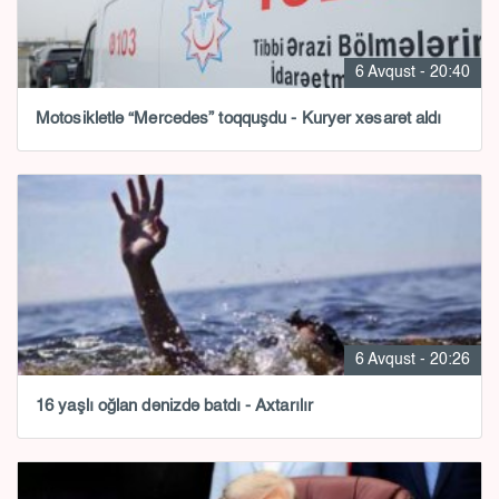
6 Avqust - 20:40
Motosikletlə “Mercedes” toqquşdu - Kuryer xəsarət aldı
6 Avqust - 20:26
16 yaşlı oğlan dənizdə batdı - Axtarılır