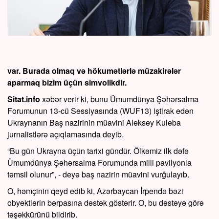
var. Burada olmaq və hökumətlərlə müzakirələr
aparmaq bizim üçün simvolikdir.
Sitat.info
xəbər verir ki, bunu Ümumdünya Şəhərsalma
Forumunun 13-cü Sessiyasında (WUF13) iştirak edən
Ukraynanın Baş nazirinin müavini Aleksey Kuleba
jurnalistlərə açıqlamasında deyib.
“Bu gün Ukrayna üçün tarixi gündür. Ölkəmiz ilk dəfə
Ümumdünya Şəhərsalma Forumunda milli pavilyonla
təmsil olunur”, - deyə baş nazirin müavini vurğulayıb.
O, həmçinin qeyd edib ki, Azərbaycan İrpendə bəzi
obyektlərin bərpasına dəstək göstərir. O, bu dəstəyə görə
təşəkkürünü bildirib.