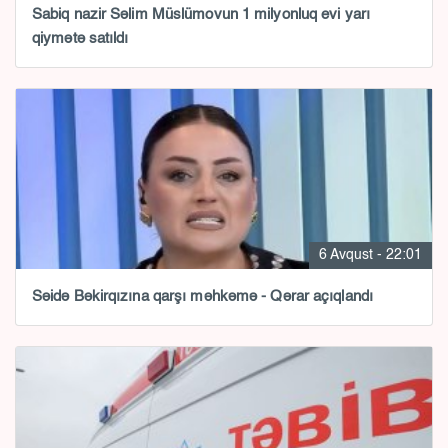
Sabiq nazir Səlim Müslümovun 1 milyonluq evi yarı
qiymətə satıldı
6 Avqust - 22:01
Səidə Bəkirqızına qarşı məhkəmə - Qərar açıqlandı