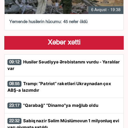
6 Avqust - 19:38
Yəməndə husilərin hücumu: 45 nəfər öldü
Xəbər xətti
Husilər Səudiyyə Ərəbistanını vurdu - Yaralılar
09:12
var
Tramp: “Patriot” raketləri Ukraynadan çox
08:55
ABŞ-a lazımdır
"Qarabağ" "Dinamo"ya məğlub oldu
23:17
Sabiq nazir Səlim Müslümovun 1 milyonluq evi
22:32
yarı qiymətə satıldı