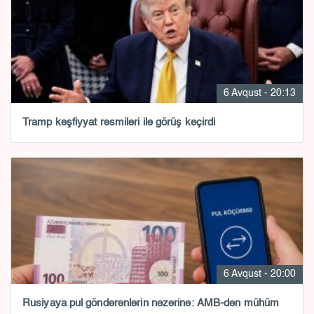
6 Avqust - 20:13
Tramp kəşfiyyat rəsmiləri ilə görüş keçirdi
6 Avqust - 20:00
Rusiyaya pul göndərənlərin nəzərinə: AMB-dən mühüm