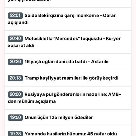
Səidə Bəkirqızına qarşı məhkəmə - Qərar
22:01
açıqlandı
Motosikletlə “Mercedes” toqquşdu - Kuryer
20:40
xəsarət aldı
16 yaşlı oğlan dənizdə batdı - Axtarılır
20:26
Tramp kəşfiyyat rəsmiləri ilə görüş keçirdi
20:13
Rusiyaya pul göndərənlərin nəzərinə: AMB-
20:00
dən mühüm açıqlama
Onun üçün 125 milyon ödədilər
19:50
Yəməndə husilərin hücumu: 45 nəfər öldü
19:38