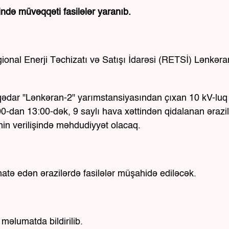
şində müvəqqəti fasilələr yaranıb.
gional Enerji Təchizatı və Satışı İdarəsi (RETSİ) Lənkəra
laqədar "Lənkəran-2" yarımstansiyasından çıxan 10 kV-luq 
00-dan 13:00-dək, 9 saylı hava xəttindən qidalanan ərazi
inin verilişində məhdudiyyət olacaq.
tə edən ərazilərdə fasilələr müşahidə ediləcək.
 məlumatda bildirilib.