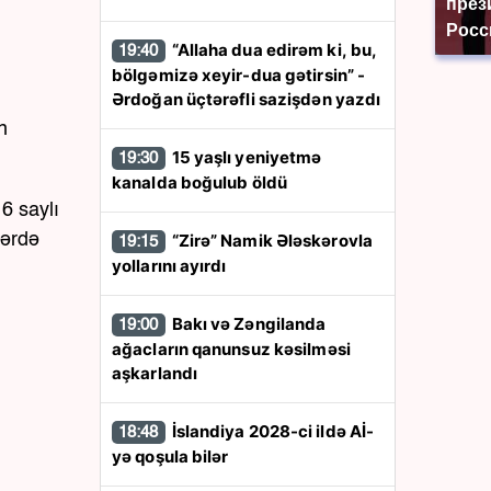
през
Росс
“Allaha dua edirəm ki, bu,
19:40
bölgəmizə xeyir-dua gətirsin” -
Ərdoğan üçtərəfli sazişdən yazdı
n
15 yaşlı yeniyetmə
19:30
kanalda boğulub öldü
6 saylı
“Zirə” Namik Ələskərovla
lərdə
19:15
yollarını ayırdı
Bakı və Zəngilanda
19:00
ağacların qanunsuz kəsilməsi
aşkarlandı
İslandiya 2028-ci ildə Aİ-
18:48
yə qoşula bilər