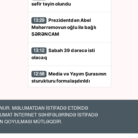
səfir təyin olundu
Prezidentdən Abel
13:29
Məhərrəmovun oğlu ilə bağlı
SƏRƏNCAM
Sabah 39 dərəcə isti
13:12
olacaq
Media və Yayım Şurasının
12:58
sturukturu formalaşdırıldı
Qara dənizdə
12:47
azərbaycanlıların olduğu gəmiyə
UR. MƏLUMATDAN İSTİFADƏ ETDİKDƏ
PUA hücumu - Anbaan- Video
LUMAT İNTERNET SƏHİFƏLƏRİNDƏ İSTİFADƏ
İN QOYULMASI MÜTLƏQDİR.
Bakıda vəzifəli şəxsin
12:20
meyiti tapıldı