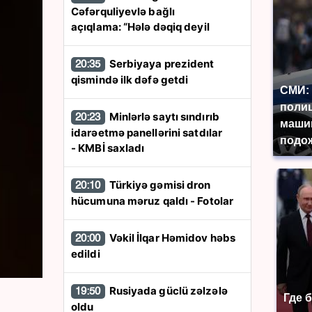
Cəfərquliyevlə bağlı
açıqlama: “Hələ dəqiq deyil
Serbiyaya prezident
20:35
qismində ilk dəfə getdi
СМИ: 
поли
Minlərlə saytı sındırıb
20:23
маши
idarəetmə panellərini satdılar
подож
- KMBİ saxladı
Türkiyə gəmisi dron
20:10
hücumuna məruz qaldı - Fotolar
Vəkil İlqar Həmidov həbs
20:00
edildi
Rusiyada güclü zəlzələ
19:50
Где 
oldu