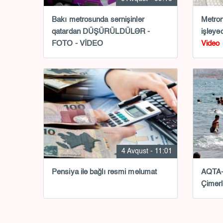
Bakı metrosunda sərnişinlər
Metron
qatardan DÜŞÜRÜLDÜLƏR -
işləyə
FOTO - VİDEO
Video
4 Avqust - 11:01
Pensiya ilə bağlı rəsmi məlumat
AQTA-d
Çimərl