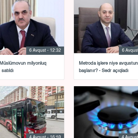
6 Avqust - 12:32
6 Avqust
 Müslümovun milyonluq
Metroda işlərə niyə avqustun
 satıldı
başlanır? - Sədr açıqladı
4 Avqust - 16:59
4 Avqust