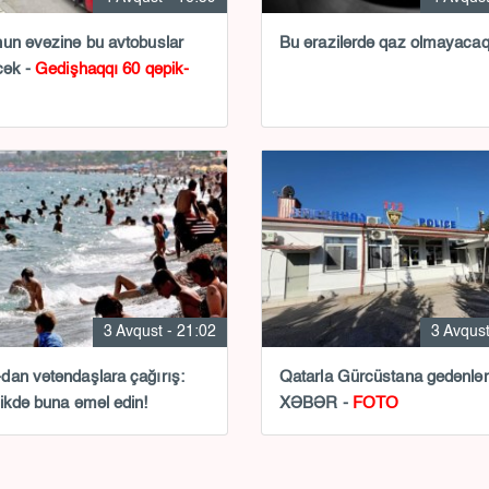
un əvəzinə bu avtobuslar
Bu ərazilərdə qaz olmayaca
cək -
Gedişhaqqı 60 qəpik-
3 Avqust - 21:02
3 Avqust
an vətəndaşlara çağırış:
Qatarla Gürcüstana gedənlə
ikdə buna əməl edin!
XƏBƏR -
FOTO