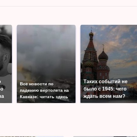
о
Таких событий не
Все новости по
во
было с 1945: чего
падению вертолета на
ра
ждать всем нам?
Кавказе: читать здесь