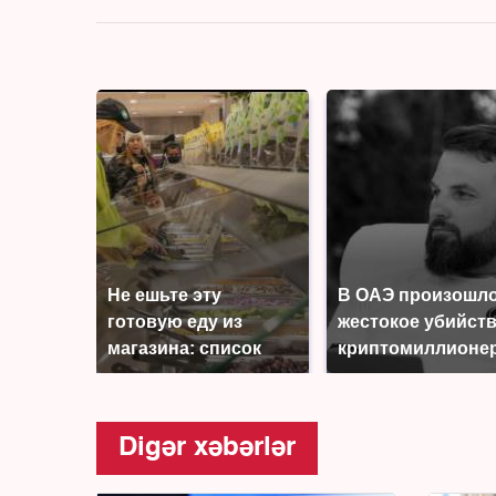
Не ешьте эту
В ОАЭ произошл
готовую еду из
жестокое убийст
магазина: список
криптомиллионе
Digər xəbərlər