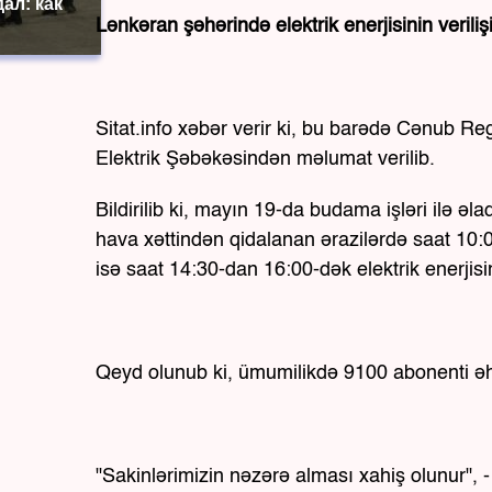
ал: как
Lənkəran şəhərində elektrik enerjisinin verili
Sitat.info xəbər verir ki, bu barədə Cənub Re
Elektrik Şəbəkəsindən məlumat verilib.
Bildirilib ki, mayın 19-da budama işləri ilə ə
hava xəttindən qidalanan ərazilərdə saat 10:
isə saat 14:30-dan 16:00-dək elektrik enerjis
Qeyd olunub ki, ümumilikdə 9100 abonenti əha
"Sakinlərimizin nəzərə alması xahiş olunur", -