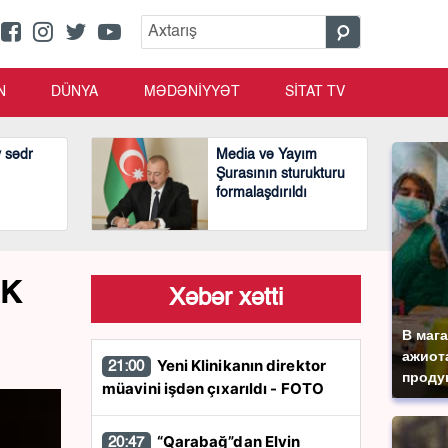
N
DÜNYA
MƏDƏNİYYƏT
SİTAT TV
v sədr
Media və Yayım
Şurasının sturukturu
formalaşdırıldı
ƏK
Xəbər xətti
В маг
ажиота
Yeni Klinikanın direktor
21:00
продук
müavini işdən çıxarıldı - FOTO
“Qarabağ”dan Elvin
20:47