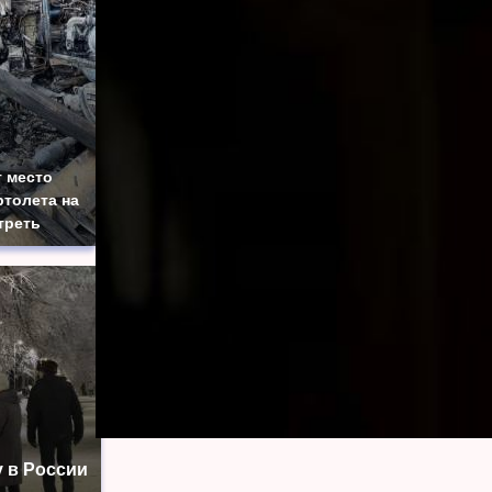
 место
толета на
треть
 в России