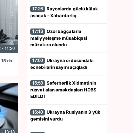
Rayonlarda güclü külək
17:26
əsəcək - Xəbərdarlıq
Özəl bağçalarla
17:13
maliyyələşmə müsabiqəsi
müzakirə olundu
 - 11:20
Ukrayna ordusundakı
17:00
 15-də
əcnəbilərin sayını açıqladı
Səfərbərlik Xidmətinin
16:53
rüşvət alan əməkdaşları HƏBS
EDİLDİ
Ukrayna Rusiyanın 3 yük
16:40
gəmisini vurdu
 - 13:18