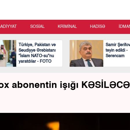
SADİYYAT
SOSİAL
KRİMİNAL
HADİSƏ
İDMA
Türkiyə, Pakistan və
Samir Şərifo
Səudiyyə Ərəbistanı
təyin edildi -
"İslam NATO-su"nu
Sərəncam
yaratdılar - FOTO
ox abonentin işığı KƏSİLƏC