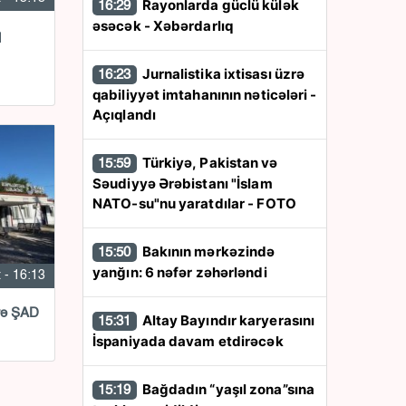
Rayonlarda güclü külək
16:29
əsəcək - Xəbərdarlıq
q
Jurnalistika ixtisası üzrə
16:23
qabiliyyət imtahanının nəticələri -
Açıqlandı
Türkiyə, Pakistan və
15:59
Səudiyyə Ərəbistanı "İslam
NATO-su"nu yaratdılar - FOTO
Bakının mərkəzində
15:50
yanğın: 6 nəfər zəhərləndi
 - 16:13
rə ŞAD
Altay Bayındır karyerasını
15:31
İspaniyada davam etdirəcək
Bağdadın “yaşıl zona”sına
15:19