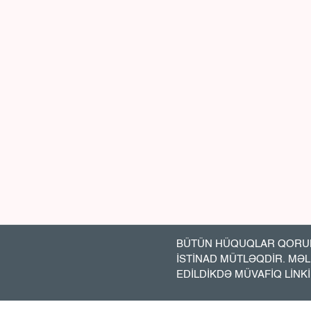
BÜTÜN HÜQUQLAR QORUN
İSTİNAD MÜTLƏQDİR. MƏ
EDİLDİKDƏ MÜVAFİQ LİNK