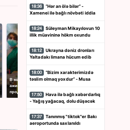
“Hər an ölə bilər” -
18:36
Xamenei ilə bağlı növbəti iddia
Süleyman Mikayılovun 10
18:24
illik müavininə hökm oxundu
Ukrayna dəniz dronları
18:12
Yaltadakı limana hücum edib
СМИ: В Химках на
“Bizim xarakterimizdə
18:00
полицейскую
təslim olmaq yoxdur” - Musa
В магазинах России
машину напали и
ажиотаж из-за этого
подожгли.
продукта: что купить?
Hava ilə bağlı xəbərdarlıq
17:50
- Yağış yağacaq, dolu düşəcək
Tanınmış "tiktok"er Bakı
17:37
aeroportunda saxlanıldı