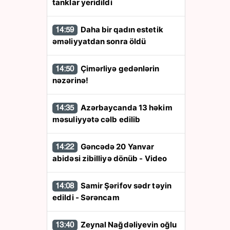
tanklar yeridildi
Daha bir qadın estetik
14:59
əməliyyatdan sonra öldü
Çimərliyə gedənlərin
14:50
nəzərinə!
Azərbaycanda 13 həkim
14:35
məsuliyyətə cəlb edilib
Gəncədə 20 Yanvar
14:22
abidəsi zibilliyə dönüb - Video
Samir Şərifov sədr təyin
14:08
edildi - Sərəncam
Zeynal Nağdəliyevin oğlu
13:40