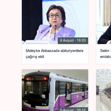
6 Avqust - 16:03
Məleykə Abbaszadə abituriyentlərə
Səlim
çağırış etdi
əmlakı
6 Avqust - 09:16