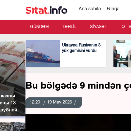
Ana səhifə
Əlaqə
GÜNDƏM
TƏHLİL
SİYASƏT
İQTİ
Ukrayna Rusiyanın 3
yük gəmisini vurdu
Bu bölgədə 9 mindən ç
 казны
12:20
19 May 2026
ены 18
 рублей