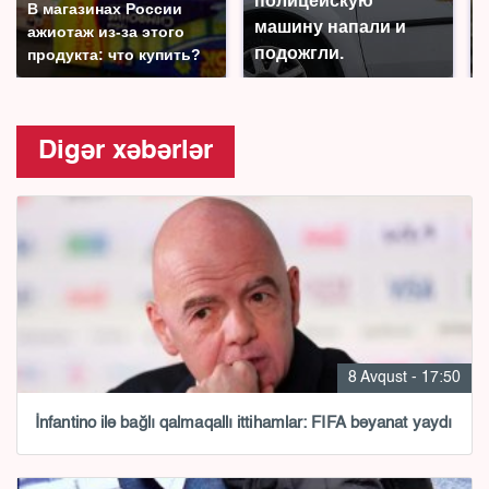
полицейскую
В магазинах России
машину напали и
ажиотаж из-за этого
подожгли.
продукта: что купить?
Digər xəbərlər
8 Avqust - 17:50
İnfantino ilə bağlı qalmaqallı ittihamlar: FIFA bəyanat yaydı