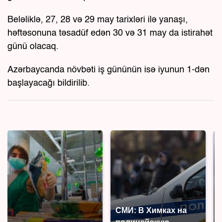
Beləliklə, 27, 28 və 29 may tarixləri ilə yanaşı,
həftəsonuna təsadüf edən 30 və 31 may da istirahət
günü olacaq.
Azərbaycanda növbəti iş gününün isə iyunun 1-dən
başlayacağı bildirilib.
СМИ: В Химках на