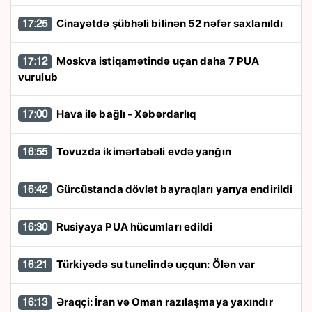
Cinayətdə şübhəli bilinən 52 nəfər saxlanıldı
17:25
Moskva istiqamətində uçan daha 7 PUA
17:12
vurulub
Hava ilə bağlı - Xəbərdarlıq
17:00
Tovuzda ikimərtəbəli evdə yanğın
16:55
Gürcüstanda dövlət bayraqları yarıya endirildi
16:42
Rusiyaya PUA hücumları edildi
16:30
Türkiyədə su tunelində uçqun: Ölən var
16:21
Əraqçi: İran və Oman razılaşmaya yaxındır
16:13