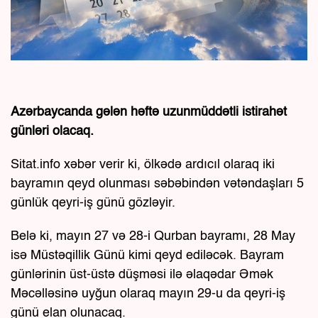
Azərbaycanda gələn həftə uzunmüddətli istirahət
günləri olacaq.
Sitat.info xəbər verir ki, ölkədə ardıcıl olaraq iki
bayramın qeyd olunması səbəbindən vətəndaşları 5
günlük qeyri-iş günü gözləyir.
Belə ki, mayın 27 və 28-i Qurban bayramı, 28 May
isə Müstəqillik Günü kimi qeyd ediləcək. Bayram
günlərinin üst-üstə düşməsi ilə əlaqədar Əmək
Məcəlləsinə uyğun olaraq mayın 29-u da qeyri-iş
günü elan olunacaq.