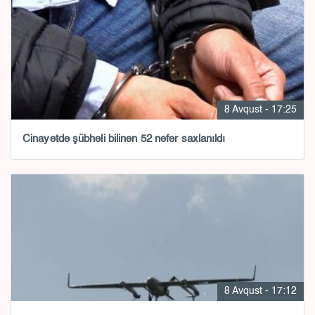
8 Avqust - 17:25
Cinayətdə şübhəli bilinən 52 nəfər saxlanıldı
8 Avqust - 17:12