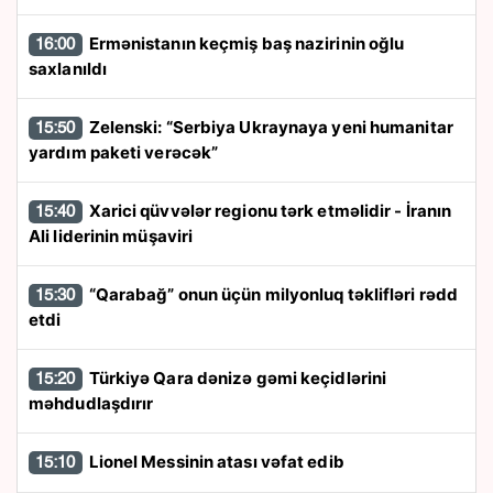
Ermənistanın keçmiş baş nazirinin oğlu
16:00
saxlanıldı
Zelenski: “Serbiya Ukraynaya yeni humanitar
15:50
yardım paketi verəcək”
Xarici qüvvələr regionu tərk etməlidir - İranın
15:40
Ali liderinin müşaviri
“Qarabağ” onun üçün milyonluq təklifləri rədd
15:30
etdi
Türkiyə Qara dənizə gəmi keçidlərini
15:20
məhdudlaşdırır
Lionel Messinin atası vəfat edib
15:10