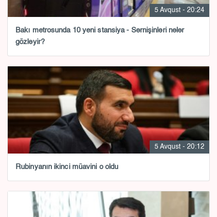
5 Avqust - 20:24
Bakı metrosunda 10 yeni stansiya - Sərnişinləri nələr
gözləyir?
5 Avqust - 20:12
Rubinyanın ikinci müavini o oldu