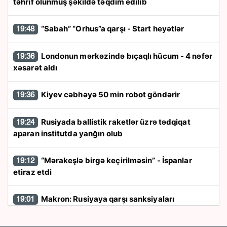
təhrif olunmuş şəkildə təqdim edilib
“Sabah” “Orhus”a qarşı - Start heyətlər
19:48
Londonun mərkəzində bıçaqlı hücum - 4 nəfər
19:36
xəsarət aldı
Kiyev cəbhəyə 50 min robot göndərir
19:36
Rusiyada ballistik raketlər üzrə tədqiqat
19:24
aparan institutda yanğın olub
“Mərakeşlə birgə keçirilməsin” - İspanlar
19:12
etiraz etdi
Makron: Rusiyaya qarşı sanksiyaları
19:01
gücləndirəcəyik