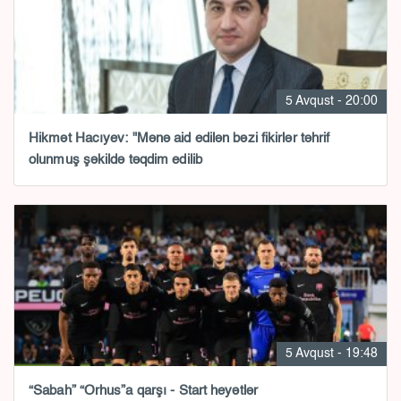
5 Avqust - 20:00
Hikmət Hacıyev: "Mənə aid edilən bəzi fikirlər təhrif
olunmuş şəkildə təqdim edilib
5 Avqust - 19:48
“Sabah” “Orhus”a qarşı - Start heyətlər