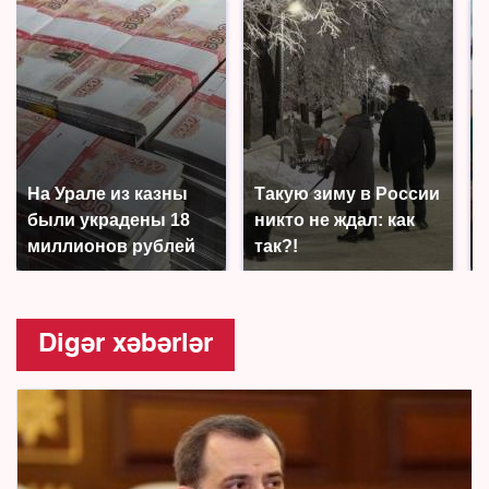
На Урале из казны
Такую зиму в России
были украдены 18
никто не ждал: как
миллионов рублей
так?!
Digər xəbərlər