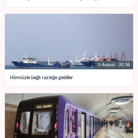
5 Avqust - 20:36
Hörmüzlə bağlı razılığa gəldilər