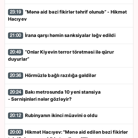
“Mənə aid bəzi fikirlər təhrif olunub” - Hikmət
23:19
Hacıyev
İrana qarşı həmin sanksiyalar ləğv edildi
21:00
“Onlar Kiyevin terror törətməsi ilə qürur
20:49
duyurlar”
Hörmüzlə bağlı razılığa gəldilər
20:36
Bakı metrosunda 10 yeni stansiya
20:24
- Sərnişinləri nələr gözləyir?
Rubinyanın ikinci müavini o oldu
20:12
Hikmət Hacıyev: "Mənə aid edilən bəzi fikirlər
20:00