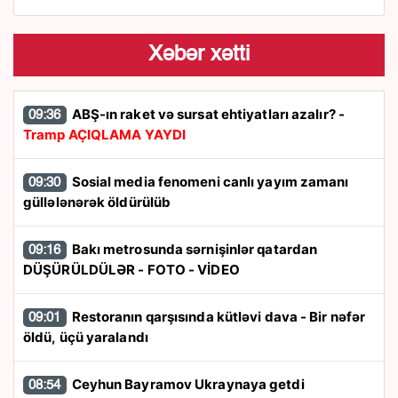
Xəbər xətti
ABŞ-ın raket və sursat ehtiyatları azalır? -
09:36
Tramp AÇIQLAMA YAYDI
Sosial media fenomeni canlı yayım zamanı
09:30
güllələnərək öldürülüb
Bakı metrosunda sərnişinlər qatardan
09:16
DÜŞÜRÜLDÜLƏR - FOTO - VİDEO
Restoranın qarşısında kütləvi dava - Bir nəfər
09:01
öldü, üçü yaralandı
Ceyhun Bayramov Ukraynaya getdi
08:54