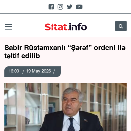
Sabir Rüstəmxanlı “Şərəf” ordeni ilə
təltif edilib
16:00
19 May 2026