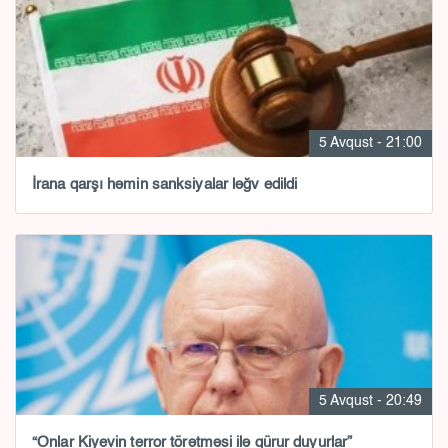
5 Avqust - 21:00
İrana qarşı həmin sanksiyalar ləğv edildi
5 Avqust - 20:49
“Onlar Kiyevin terror törətməsi ilə qürur duyurlar”