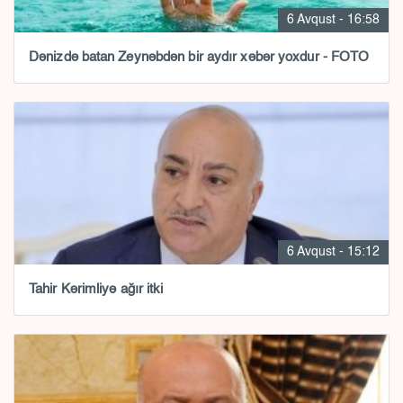
6 Avqust - 16:58
Dənizdə batan Zeynəbdən bir aydır xəbər yoxdur - FOTO
6 Avqust - 15:12
Tahir Kərimliyə ağır itki