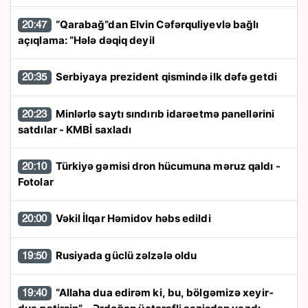
“Qarabağ”dan Elvin Cəfərquliyevlə bağlı
20:47
açıqlama: “Hələ dəqiq deyil
Serbiyaya prezident qismində ilk dəfə getdi
20:35
Minlərlə saytı sındırıb idarəetmə panellərini
20:23
satdılar - KMBİ saxladı
Türkiyə gəmisi dron hücumuna məruz qaldı -
20:10
Fotolar
Vəkil İlqar Həmidov həbs edildi
20:00
Rusiyada güclü zəlzələ oldu
19:50
“Allaha dua edirəm ki, bu, bölgəmizə xeyir-
19:40