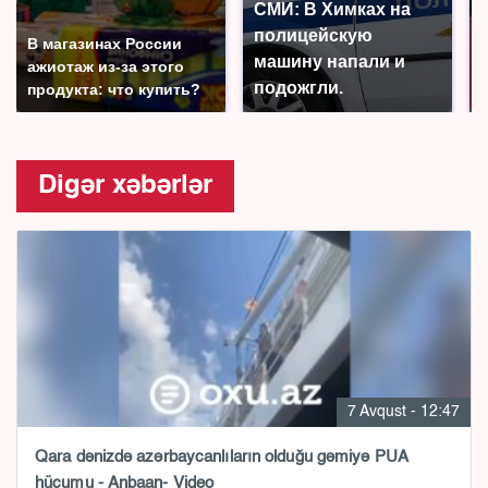
СМИ: В Химках на
полицейскую
В магазинах России
машину напали и
ажиотаж из-за этого
подожгли.
продукта: что купить?
Digər xəbərlər
7 Avqust - 12:47
Qara dənizdə azərbaycanlıların olduğu gəmiyə PUA
hücumu - Anbaan- Video