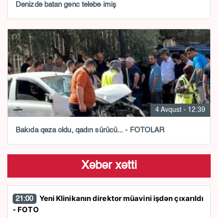
Dənizdə batan gənc tələbə imiş
4 Avqust - 12:39
Bakıda qəza oldu, qadın sürücü... - FOTOLAR
Xəbər xətti
Yeni Klinikanın direktor müavini işdən çıxarıldı
21:00
- FOTO