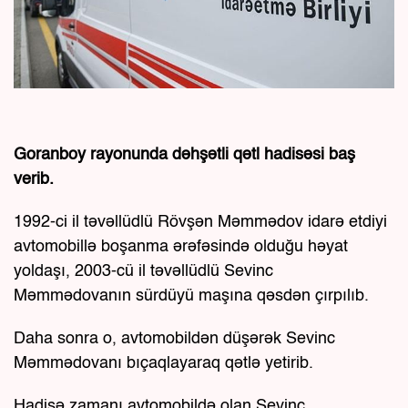
Goranboy rayonunda dəhşətli qətl hadisəsi baş
verib.
1992-ci il təvəllüdlü Rövşən Məmmədov idarə etdiyi
avtomobillə boşanma ərəfəsində olduğu həyat
yoldaşı, 2003-cü il təvəllüdlü Sevinc
Məmmədovanın sürdüyü maşına qəsdən çırpılıb.
Daha sonra o, avtomobildən düşərək Sevinc
Məmmədovanı bıçaqlayaraq qətlə yetirib.
Hadisə zamanı avtomobildə olan Sevinc