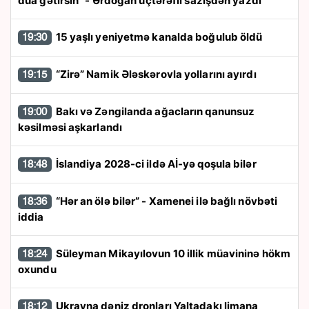
dua gətirsin” - Ərdoğan üçtərəfli sazişdən yazdı
15 yaşlı yeniyetmə kanalda boğulub öldü
19:30
“Zirə” Namik Ələskərovla yollarını ayırdı
19:15
Bakı və Zəngilanda ağacların qanunsuz
19:00
kəsilməsi aşkarlandı
İslandiya 2028-ci ildə Aİ-yə qoşula bilər
18:48
“Hər an ölə bilər” - Xamenei ilə bağlı növbəti
18:36
iddia
Süleyman Mikayılovun 10 illik müavininə hökm
18:24
oxundu
Ukrayna dəniz dronları Yaltadakı limana
18:12