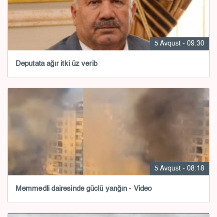
5 Avqust - 09:30
Deputata ağır itki üz verib
5 Avqust - 08:18
Məmmədli dairəsində güclü yanğın - Video