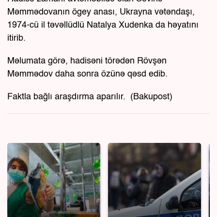
Məmmədovanın ögey anası, Ukrayna vətəndaşı,
1974-cü il təvəllüdlü Natalya Xudenka da həyatını
itirib.
Məlumata görə, hadisəni törədən Rövşən
Məmmədov daha sonra özünə qəsd edib.
Faktla bağlı araşdırma aparılır. (Bakupost)