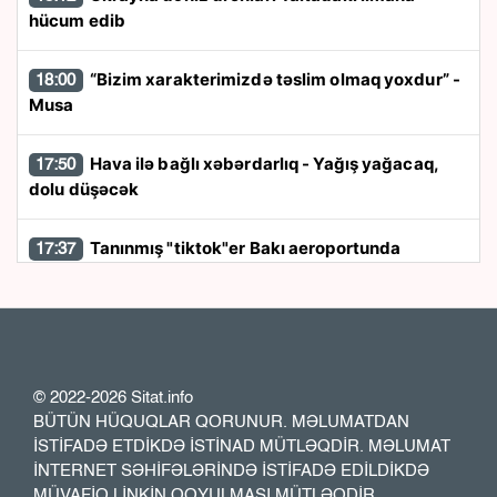
hücum edib
“Bizim xarakterimizdə təslim olmaq yoxdur” -
18:00
Musa
Hava ilə bağlı xəbərdarlıq - Yağış yağacaq,
17:50
dolu düşəcək
Tanınmış "tiktok"er Bakı aeroportunda
17:37
saxlanıldı
Rayonlarda güclü külək əsəcək - Xəbərdarlıq
17:26
Özəl bağçalarla maliyyələşmə müsabiqəsi
17:13
© 2022-2026 Sitat.info
müzakirə olundu
BÜTÜN HÜQUQLAR QORUNUR. MƏLUMATDAN
İSTİFADƏ ETDİKDƏ İSTİNAD MÜTLƏQDİR. MƏLUMAT
İNTERNET SƏHİFƏLƏRİNDƏ İSTİFADƏ EDİLDİKDƏ
Ukrayna ordusundakı əcnəbilərin sayını
17:00
MÜVAFİQ LİNKİN QOYULMASI MÜTLƏQDİR.