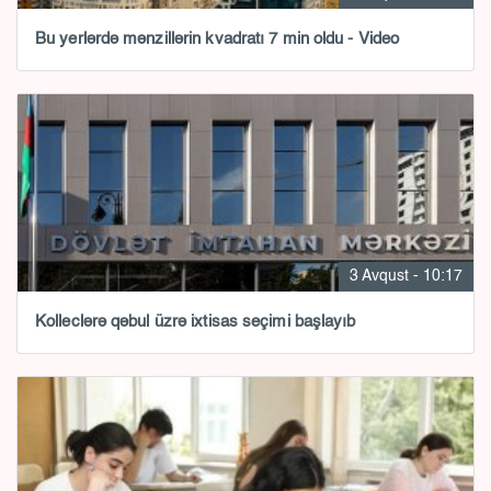
Bu yerlərdə mənzillərin kvadratı 7 min oldu - Video
3 Avqust - 10:17
Kolleclərə qəbul üzrə ixtisas seçimi başlayıb