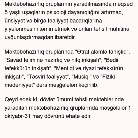
Məktəbəhazırlıq qruplarının yaradılmasında məqsəd
5 yaşlı uşaqların psixoloji dayanıqlığını artırmaq,
ünsiyyət və birgə fəaliyyət bacarıqlarına
yiyələnməsini təmin etmək və onları təhsil mühitinə
uyğunlaşdırmaqdan ibarətdir.
Məktəbəhazırlıq qruplarında "Ətraf aləmlə tanışlıq",
"Savad təliminə hazırlıq və nitq inkişafı", "Bədii
təfəkkürün inkişafı", "Məntiqi və riyazi təfəkkürün
inkişafı", "Təsviri fəaliyyət", "Musiqi" və "Fiziki
mədəniyyət" dərs məşğələləri keçirilib.
Qeyd edək ki, dövlət ümumi təhsil məktəblərində
yaradılan məktəbəhazırlıq qruplarında məşğələlər 1
oktyabr-31 may dövrünü əhatə edir.