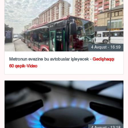
4 Avqust - 16:59
Metronun əvəzinə bu avtobuslar işləyəcək -
Gedişhaqqı
60 qəpik-Video