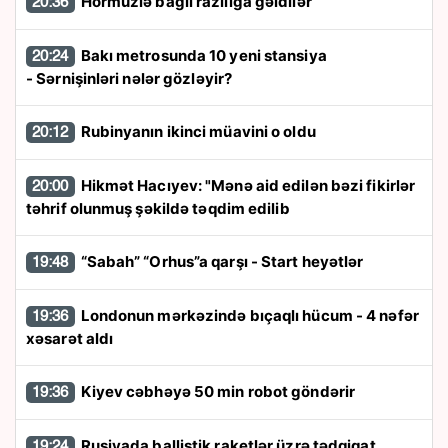
Hörmüzlə bağlı razılığa gəldilər
20:36
Bakı metrosunda 10 yeni stansiya
20:24
- Sərnişinləri nələr gözləyir?
Rubinyanın ikinci müavini o oldu
20:12
Hikmət Hacıyev: "Mənə aid edilən bəzi fikirlər
20:00
təhrif olunmuş şəkildə təqdim edilib
“Sabah” “Orhus”a qarşı - Start heyətlər
19:48
Londonun mərkəzində bıçaqlı hücum - 4 nəfər
19:36
xəsarət aldı
Kiyev cəbhəyə 50 min robot göndərir
19:36
Rusiyada ballistik raketlər üzrə tədqiqat
19:24