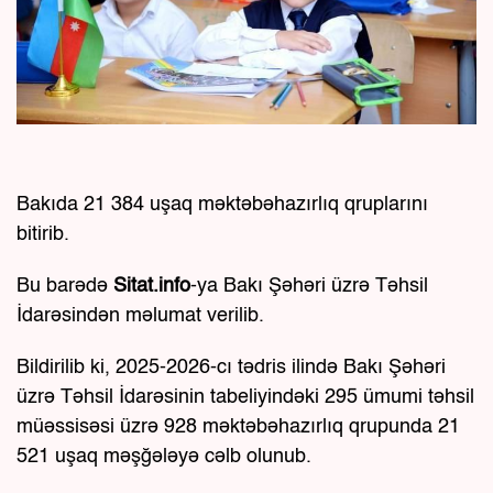
Bakıda 21 384 uşaq məktəbəhazırlıq qruplarını
bitirib.
Bu barədə
Sitat.info
-ya Bakı Şəhəri üzrə Təhsil
İdarəsindən məlumat verilib.
Bildirilib ki, 2025-2026-cı tədris ilində Bakı Şəhəri
üzrə Təhsil İdarəsinin tabeliyindəki 295 ümumi təhsil
müəssisəsi üzrə 928 məktəbəhazırlıq qrupunda 21
521 uşaq məşğələyə cəlb olunub.