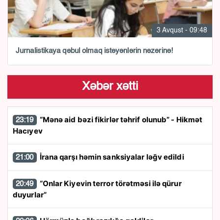
3 Avqust - 09:48
Jurnalistikaya qəbul olmaq istəyənlərin nəzərinə!
Xəbər xətti
“Mənə aid bəzi fikirlər təhrif olunub” - Hikmət
23:19
Hacıyev
İrana qarşı həmin sanksiyalar ləğv edildi
21:00
“Onlar Kiyevin terror törətməsi ilə qürur
20:49
duyurlar”