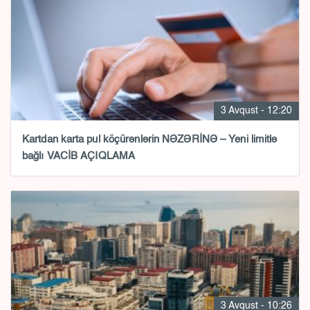
3 Avqust - 12:20
Kartdan karta pul köçürənlərin NƏZƏRİNƏ – Yeni limitlə
bağlı VACİB AÇIQLAMA
3 Avqust - 10:26