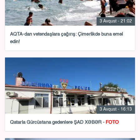
3 Avqust - 21:02
AQTA-dan vətəndaşlara çağırış: Çimərlikdə buna əməl
edin!
3 Avqust - 16:13
Qatarla Gürcüstana gedənlərə ŞAD XƏBƏR -
FOTO