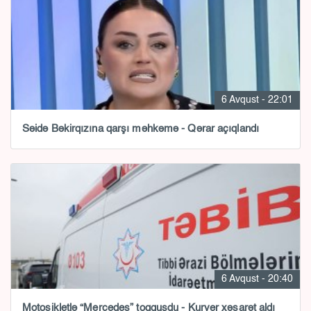
6 Avqust - 22:01
Səidə Bəkirqızına qarşı məhkəmə - Qərar açıqlandı
6 Avqust - 20:40
Motosikletlə “Mercedes” toqquşdu - Kuryer xəsarət aldı