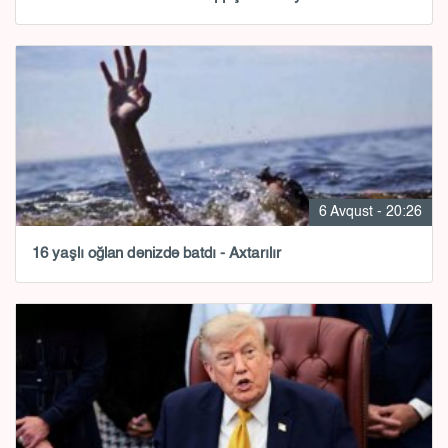
6 Avqust - 20:26
16 yaşlı oğlan dənizdə batdı - Axtarılır