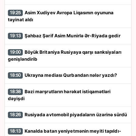
Asim Xudiyev Avropa Liqasının oyununa
19:25
təyinat aldı
Şahbaz Şərif Asim Munirlə Ər-Riyada gedir
19:13
Böyük Britaniya Rusiyaya qarşı sanksiyaları
19:00
genişləndirib
Ukrayna mediası Qurbandan nələr yazdı?
18:50
Bəzi marşrutların hərəkət istiqamətləri
18:38
dəyişdi
Rusiyada avtomobil piyadaların üzərinə sürdü
18:26
Kanalda batan yeniyetmənin meyiti tapıldı-
18:13