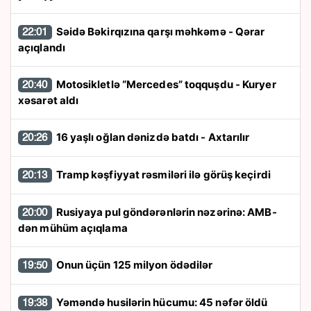
Səidə Bəkirqızına qarşı məhkəmə - Qərar
22:01
açıqlandı
Motosikletlə “Mercedes” toqquşdu - Kuryer
20:40
xəsarət aldı
16 yaşlı oğlan dənizdə batdı - Axtarılır
20:26
Tramp kəşfiyyat rəsmiləri ilə görüş keçirdi
20:13
Rusiyaya pul göndərənlərin nəzərinə: AMB-
20:00
dən mühüm açıqlama
Onun üçün 125 milyon ödədilər
19:50
Yəməndə husilərin hücumu: 45 nəfər öldü
19:38