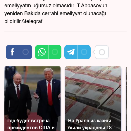
əməliyyatın uğursuz olmasıdır. T.Abbasovun
yenidən Bakıda cərrahi əməliyyat olunacağı
bildirilir.\\teleqraf
Где будет встреча
На Урале из казны
президентов США и
были украдены 18