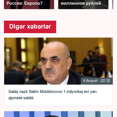
России: Европа?
миллионов рублей
Digər xəbərlər
6 Avqust - 22:32
Sabiq nazir Səlim Müslümovun 1 milyonluq evi yarı
qiymətə satıldı