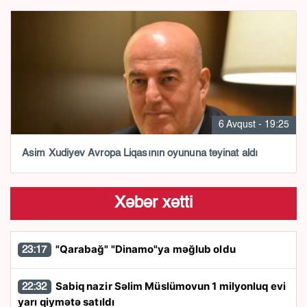
6 Avqust - 19:25
Asim Xudiyev Avropa Liqasının oyununa təyinat aldı
Xəbər xətti
"Qarabağ" "Dinamo"ya məğlub oldu
23:17
Sabiq nazir Səlim Müslümovun 1 milyonluq evi
22:32
yarı qiymətə satıldı