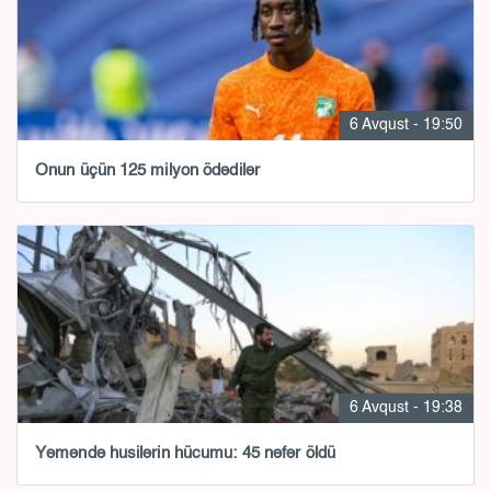
6 Avqust - 19:50
Onun üçün 125 milyon ödədilər
6 Avqust - 19:38
Yəməndə husilərin hücumu: 45 nəfər öldü