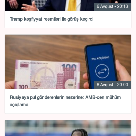
6 Avqust - 20:13
Tramp kəşfiyyat rəsmiləri ilə görüş keçirdi
6 Avqust - 20:00
Rusiyaya pul göndərənlərin nəzərinə: AMB-dən mühüm
açıqlama