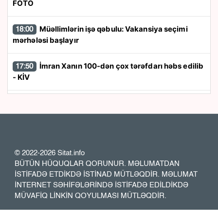
FOTO
Müəllimlərin işə qəbulu: Vakansiya seçimi
18:00
mərhələsi başlayır
İmran Xanın 100-dən çox tərəfdarı həbs edilib
17:50
- KİV
“Trabzonspor” 24 saata 13 milyon avroluq
17:40
forma satdı
“Azərbaycan zərurət olarsa Ukraynaya qaz
17:26
tədarük etməyə hazırdır”
© 2022-2026 Sitat.info
BÜTÜN HÜQUQLAR QORUNUR. MƏLUMATDAN
İSTİFADƏ ETDİKDƏ İSTİNAD MÜTLƏQDİR. MƏLUMAT
Rusiya XİN: İrəvan Moskva ilə konstruktiv
17:23
İNTERNET SƏHİFƏLƏRİNDƏ İSTİFADƏ EDİLDİKDƏ
dialoq aparmağa can atmır
MÜVAFİQ LİNKİN QOYULMASI MÜTLƏQDİR.
Sabiq nazirin 1 milyonluq evi yarı qiymətə
17:14