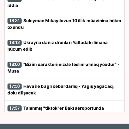
iddia
Süleyman Mikayılovun 10 illik müavininə hökm
18:24
oxundu
Ukrayna dəniz dronları Yaltadakı limana
18:12
hücum edib
“Bizim xarakterimizdə təslim olmaq yoxdur” -
18:00
Musa
Hava ilə bağlı xəbərdarlıq - Yağış yağacaq,
17:50
dolu düşəcək
Tanınmış "tiktok"er Bakı aeroportunda
17:37
saxlanıldı