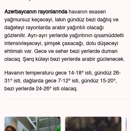
Azərbaycanın rayonlarında
havanın əsasən
yağmursuz keçəcəyi, lakin gündüz bəzi dağlıq və
dağətəyi rayonlarda arabir yağıntılı olacağı
gözlənilir. Ayrı-ayrı yerlərdə yağıntının qısamüddətli
intensivləşəcəyi, şimşək çaxacağı, dolu düşəcəyi
ehtimalı var. Gecə və səhər bəzi yerlərdə duman
olacaq. Şərq küləyi bəzi yerlərdə arabir güclənəcək.
Havanın temperaturu gecə 14-18° isti, gündüz 26-
31° isti, dağlarda gecə 7-12° isti, gündüz 15-20°,
bəzi yerlərdə 24-26° isti olacaq.