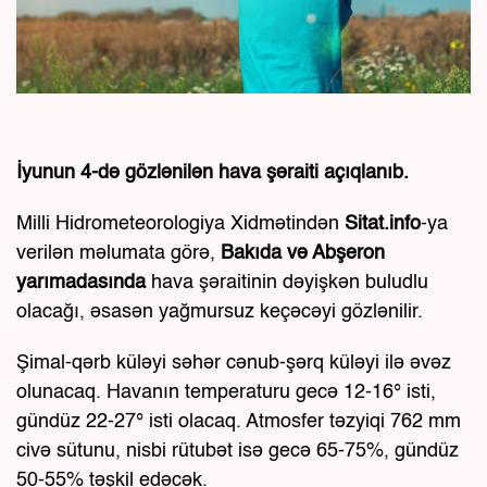
İyunun 4-də gözlənilən hava şəraiti açıqlanıb.
Milli Hidrometeorologiya Xidmətindən
Sitat.info
-ya
verilən məlumata görə,
Bakıda və Abşeron
yarımadasında
hava şəraitinin dəyişkən buludlu
olacağı, əsasən yağmursuz keçəcəyi gözlənilir.
Şimal-qərb küləyi səhər cənub-şərq küləyi ilə əvəz
olunacaq. Havanın temperaturu gecə 12-16° isti,
gündüz 22-27° isti olacaq. Atmosfer təzyiqi 762 mm
civə sütunu, nisbi rütubət isə gecə 65-75%, gündüz
50-55% təşkil edəcək.