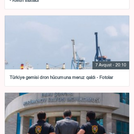
- KMBİ saxladı
7 Avqust - 20:10
Türkiyə gəmisi dron hücumuna məruz qaldı - Fotolar