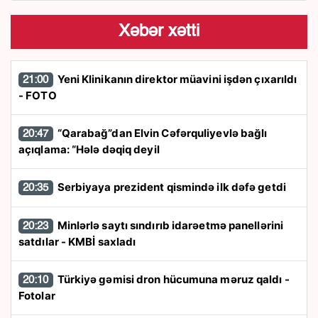
Xəbər xətti
Yeni Klinikanın direktor müavini işdən çıxarıldı
21:00
- FOTO
“Qarabağ”dan Elvin Cəfərquliyevlə bağlı
20:47
açıqlama: “Hələ dəqiq deyil
Serbiyaya prezident qismində ilk dəfə getdi
20:35
Minlərlə saytı sındırıb idarəetmə panellərini
20:23
satdılar - KMBİ saxladı
Türkiyə gəmisi dron hücumuna məruz qaldı -
20:10
Fotolar