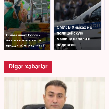
СМИ: В Химках на
полицейскую
В магазинах России
машину напали и
ажиотаж из-за этого
подожгли.
продукта: что купить?
Digər xəbərlər