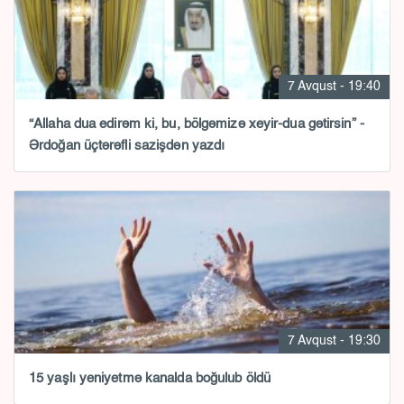
7 Avqust - 19:40
“Allaha dua edirəm ki, bu, bölgəmizə xeyir-dua gətirsin” -
Ərdoğan üçtərəfli sazişdən yazdı
7 Avqust - 19:30
15 yaşlı yeniyetmə kanalda boğulub öldü