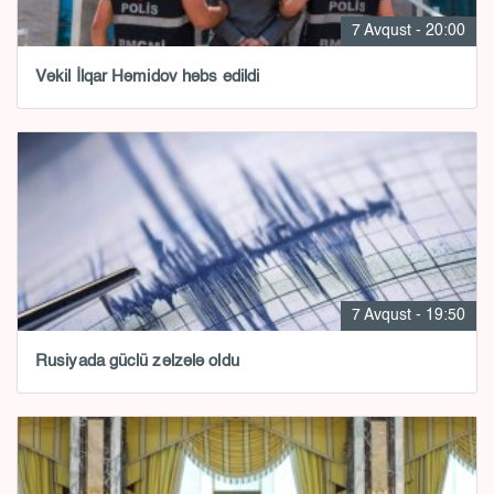
7 Avqust - 20:00
Vəkil İlqar Həmidov həbs edildi
7 Avqust - 19:50
Rusiyada güclü zəlzələ oldu