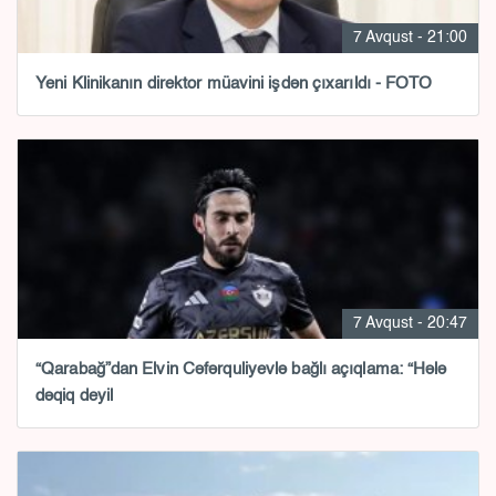
7 Avqust - 21:00
Yeni Klinikanın direktor müavini işdən çıxarıldı - FOTO
7 Avqust - 20:47
“Qarabağ”dan Elvin Cəfərquliyevlə bağlı açıqlama: “Hələ
dəqiq deyil