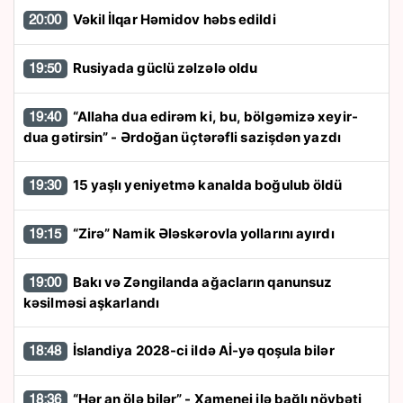
Vəkil İlqar Həmidov həbs edildi
20:00
Rusiyada güclü zəlzələ oldu
19:50
“Allaha dua edirəm ki, bu, bölgəmizə xeyir-
19:40
dua gətirsin” - Ərdoğan üçtərəfli sazişdən yazdı
15 yaşlı yeniyetmə kanalda boğulub öldü
19:30
“Zirə” Namik Ələskərovla yollarını ayırdı
19:15
Bakı və Zəngilanda ağacların qanunsuz
19:00
kəsilməsi aşkarlandı
İslandiya 2028-ci ildə Aİ-yə qoşula bilər
18:48
“Hər an ölə bilər” - Xamenei ilə bağlı növbəti
18:36