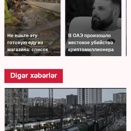
Не ешьте эту
В ОАЭ произошло
готовую еду из
жестокое убийство
магазина: список
криптомиллионера
Digər xəbərlər