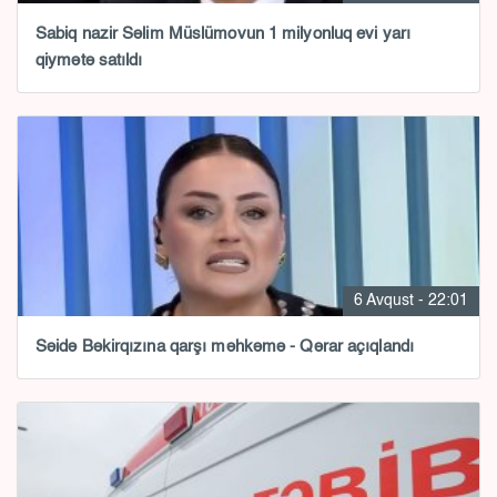
Sabiq nazir Səlim Müslümovun 1 milyonluq evi yarı
qiymətə satıldı
6 Avqust - 22:01
Səidə Bəkirqızına qarşı məhkəmə - Qərar açıqlandı