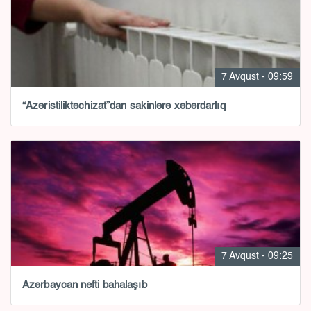
7 Avqust - 09:59
“Azəristiliktəchizat”dan sakinlərə xəbərdarlıq
7 Avqust - 09:25
Azərbaycan nefti bahalaşıb