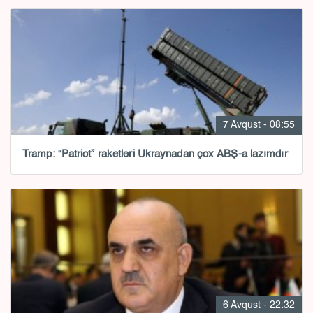
7 Avqust - 08:55
Tramp: “Patriot” raketləri Ukraynadan çox ABŞ-a lazımdır
6 Avqust - 22:32