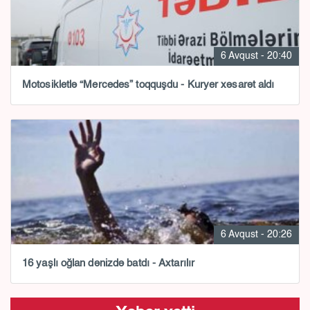
6 Avqust - 20:40
Motosikletlə “Mercedes” toqquşdu - Kuryer xəsarət aldı
6 Avqust - 20:26
16 yaşlı oğlan dənizdə batdı - Axtarılır