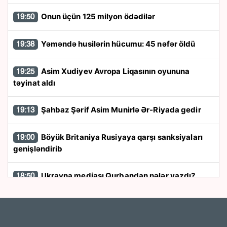
Onun üçün 125 milyon ödədilər
19:50
Yəməndə husilərin hücumu: 45 nəfər öldü
19:38
Asim Xudiyev Avropa Liqasının oyununa
19:25
təyinat aldı
Şahbaz Şərif Asim Munirlə Ər-Riyada gedir
19:13
Böyük Britaniya Rusiyaya qarşı sanksiyaları
19:00
genişləndirib
Ukrayna mediası Qurbandan nələr yazdı?
18:50
Bəzi marşrutların hərəkət istiqamətləri
18:38
dəyişdi