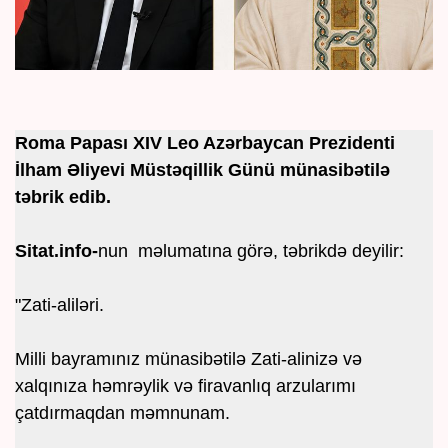
Roma Papası XIV Leo Azərbaycan Prezidenti
İlham Əliyevi Müstəqillik Günü münasibətilə
təbrik edib.
Sitat.info-
nun məlumatına görə, təbrikdə deyilir:
"Zati-aliləri.
Milli bayramınız münasibətilə Zati-alinizə və
xalqınıza həmrəylik və firavanlıq arzularımı
çatdırmaqdan məmnunam.