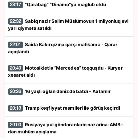
"Qarabağ" "Dinamo"ya məğlub oldu
23:17
Sabiq nazir Səlim Müslümovun 1 milyonluq evi
22:32
yarı qiymətə satıldı
Səidə Bəkirqızına qarşı məhkəmə - Qərar
22:01
açıqlandı
Motosikletlə “Mercedes” toqquşdu - Kuryer
20:40
xəsarət aldı
16 yaşlı oğlan dənizdə batdı - Axtarılır
20:26
Tramp kəşfiyyat rəsmiləri ilə görüş keçirdi
20:13
Rusiyaya pul göndərənlərin nəzərinə: AMB-
20:00
dən mühüm açıqlama