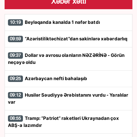
Xəbər xətti
Beyləqanda kanalda 1 nəfər batdı
10:19
“Azəristiliktəchizat”dan sakinlərə xəbərdarlıq
09:59
Dollar və avrosu olanların NƏZƏRİNƏ - Görün
09:37
neçəyə oldu
Azərbaycan nefti bahalaşıb
09:25
Husilər Səudiyyə Ərəbistanını vurdu - Yaralılar
09:12
var
Tramp: “Patriot” raketləri Ukraynadan çox
08:55
ABŞ-a lazımdır