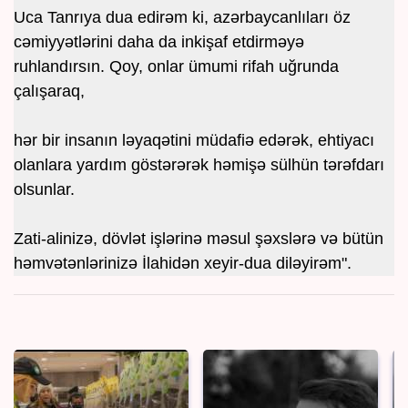
Uca Tanrıya dua edirəm ki, azərbaycanlıları öz
cəmiyyətlərini daha da inkişaf etdirməyə
ruhlandırsın. Qoy, onlar ümumi rifah uğrunda
çalışaraq,
hər bir insanın ləyaqətini müdafiə edərək, ehtiyacı
olanlara yardım göstərərək həmişə sülhün tərəfdarı
olsunlar.
Zati-alinizə, dövlət işlərinə məsul şəxslərə və bütün
həmvətənlərinizə İlahidən xeyir-dua diləyirəm".