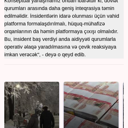
Konseptual yanaşmamız ondan ibarətdir ki, dövlət
qurumları arasında daha geniş inteqrasiya təmin
edilməlidir. İnsidentlərin idarə olunması üçün vahid
platforma formalaşdırılmalı, hüquq-mühafizə
orqanlarının da həmin platformaya çıxışı olmalıdır.
Bu, insident baş verdiyi anda aidiyyəti qurumlarla
operativ əlaqə yaradılmasına və çevik reaksiyaya
imkan verəcək", - deyə o qeyd edib.