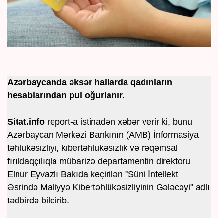
Azərbaycanda əksər hallarda qadınların
hesablarından pul oğurlanır.
Sitat.info
report-a istinadən xəbər verir ki, bunu ​
Azərbaycan Mərkəzi Bankının (AMB) İnformasiya
təhlükəsizliyi, kibertəhlükəsizlik və rəqəmsal
fırıldaqçılıqla mübarizə departamentin direktoru
Elnur Eyvazlı Bakıda keçirilən "Süni İntellekt
Əsrində Maliyyə Kibertəhlükəsizliyinin Gələcəyi" adlı
tədbirdə bildirib.