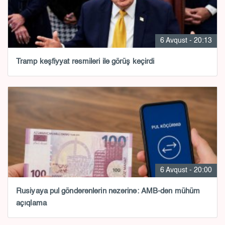
6 Avqust - 20:13
Tramp kəşfiyyat rəsmiləri ilə görüş keçirdi
6 Avqust - 20:00
Rusiyaya pul göndərənlərin nəzərinə: AMB-dən mühüm
açıqlama