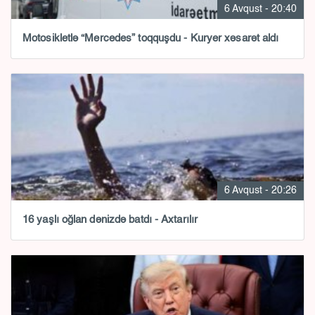
6 Avqust - 20:40
Motosikletlə “Mercedes” toqquşdu - Kuryer xəsarət aldı
6 Avqust - 20:26
16 yaşlı oğlan dənizdə batdı - Axtarılır