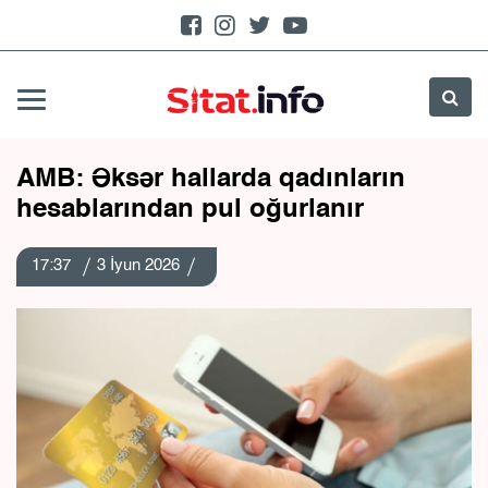
AMB: Əksər hallarda qadınların
hesablarından pul oğurlanır
17:37
3 İyun 2026