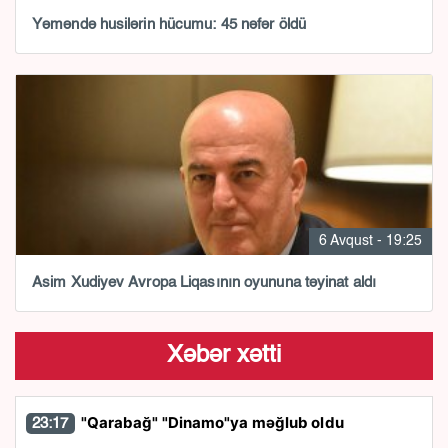
Yəməndə husilərin hücumu: 45 nəfər öldü
6 Avqust - 19:25
Asim Xudiyev Avropa Liqasının oyununa təyinat aldı
Xəbər xətti
"Qarabağ" "Dinamo"ya məğlub oldu
23:17