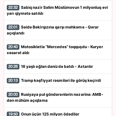
Sabiq nazir Səlim Müslümovun 1 milyonluq evi
22:32
yarı qiymətə satıldı
Səidə Bəkirqızına qarşı məhkəmə - Qərar
22:01
açıqlandı
Motosikletlə “Mercedes” toqquşdu - Kuryer
20:40
xəsarət aldı
16 yaşlı oğlan dənizdə batdı - Axtarılır
20:26
Tramp kəşfiyyat rəsmiləri ilə görüş keçirdi
20:13
Rusiyaya pul göndərənlərin nəzərinə: AMB-
20:00
dən mühüm açıqlama
Onun üçün 125 milyon ödədilər
19:50