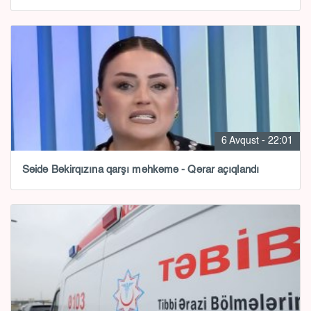
6 Avqust - 22:01
Səidə Bəkirqızına qarşı məhkəmə - Qərar açıqlandı