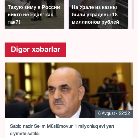
Такую зиму в России
На Урале из казны
никто не ждал: как
были украдены 18
так?!
миллионов рублей
Digər xəbərlər
6 Avqust - 22:32
Sabiq nazir Səlim Müslümovun 1 milyonluq evi yarı
qiymətə satıldı