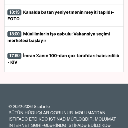
Kanalda batan yeniyetmənin meyiti tapıldı-
18:13
FOTO
Müəllimlərin işə qəbulu: Vakansiya seçimi
18:00
mərhələsi başlayır
İmran Xanın 100-dən çox tərəfdarı həbs edilib
17:50
- KİV
“Trabzonspor” 24 saata 13 milyon avroluq
17:40
forma satdı
“Azərbaycan zərurət olarsa Ukraynaya qaz
17:26
tədarük etməyə hazırdır”
© 2022-2026 Sitat.info
BÜTÜN HÜQUQLAR QORUNUR. MƏLUMATDAN
İSTİFADƏ ETDİKDƏ İSTİNAD MÜTLƏQDİR. MƏLUMAT
Rusiya XİN: İrəvan Moskva ilə konstruktiv
17:23
İNTERNET SƏHİFƏLƏRİNDƏ İSTİFADƏ EDİLDİKDƏ
dialoq aparmağa can atmır