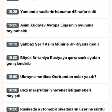
Yəməndə husilərin hücumu: 45 nəfər öldü
19:38
Asim Xudiyev Avropa Liqasının oyununa
19:25
təyinat aldı
Şahbaz Şərif Asim Munirlə Ər-Riyada gedir
19:13
Böyük Britaniya Rusiyaya qarşı sanksiyaları
19:00
genişləndirib
Ukrayna mediası Qurbandan nələr yazdı?
18:50
Bəzi marşrutların hərəkət istiqamətləri
18:38
dəyişdi
Rusiyada avtomobil piyadaların üzərinə sürdü
18:26