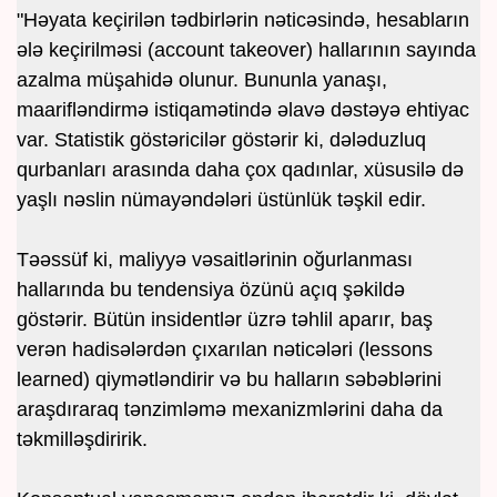
"Həyata keçirilən tədbirlərin nəticəsində, hesabların
ələ keçirilməsi (account takeover) hallarının sayında
azalma müşahidə olunur. Bununla yanaşı,
maarifləndirmə istiqamətində əlavə dəstəyə ehtiyac
var. Statistik göstəricilər göstərir ki, dələduzluq
qurbanları arasında daha çox qadınlar, xüsusilə də
yaşlı nəslin nümayəndələri üstünlük təşkil edir.
Təəssüf ki, maliyyə vəsaitlərinin oğurlanması
hallarında bu tendensiya özünü açıq şəkildə
göstərir. Bütün insidentlər üzrə təhlil aparır, baş
verən hadisələrdən çıxarılan nəticələri (lessons
learned) qiymətləndirir və bu halların səbəblərini
araşdıraraq tənzimləmə mexanizmlərini daha da
təkmilləşdiririk.