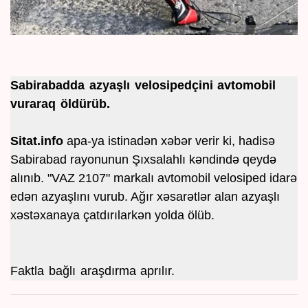
Sabirabadda azyaşlı velosipedçini avtomobil
vuraraq öldürüb.
Sitat.info
apa-ya istinadən xəbər verir ki, hadisə
Sabirabad rayonunun Şıxsalahlı kəndində qeydə
alınıb. "VAZ 2107" markalı avtomobil velosiped idarə
edən azyaşlını vurub. Ağır xəsarətlər alan azyaşlı
xəstəxanaya çatdırılarkən yolda ölüb.
Faktla bağlı araşdırma aprılır.