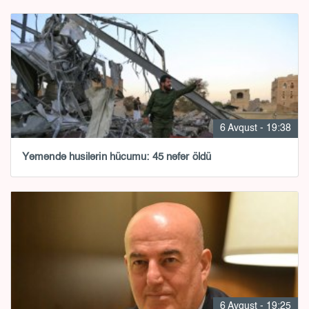
6 Avqust - 19:38
Yəməndə husilərin hücumu: 45 nəfər öldü
6 Avqust - 19:25