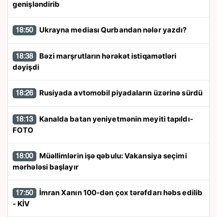
genişləndirib
Ukrayna mediası Qurbandan nələr yazdı?
18:50
Bəzi marşrutların hərəkət istiqamətləri
18:38
dəyişdi
Rusiyada avtomobil piyadaların üzərinə sürdü
18:26
Kanalda batan yeniyetmənin meyiti tapıldı-
18:13
FOTO
Müəllimlərin işə qəbulu: Vakansiya seçimi
18:00
mərhələsi başlayır
İmran Xanın 100-dən çox tərəfdarı həbs edilib
17:50
- KİV