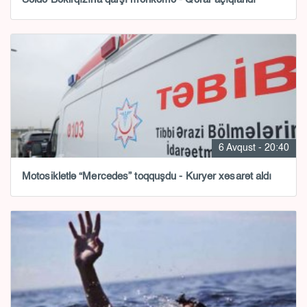
6 Avqust - 20:40
Motosikletlə “Mercedes” toqquşdu - Kuryer xəsarət aldı