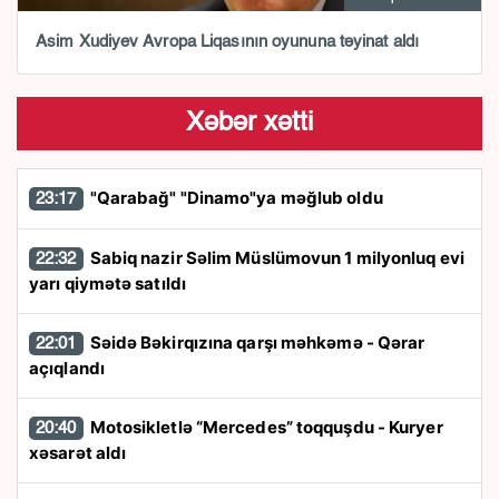
Asim Xudiyev Avropa Liqasının oyununa təyinat aldı
Xəbər xətti
"Qarabağ" "Dinamo"ya məğlub oldu
23:17
Sabiq nazir Səlim Müslümovun 1 milyonluq evi
22:32
yarı qiymətə satıldı
Səidə Bəkirqızına qarşı məhkəmə - Qərar
22:01
açıqlandı
Motosikletlə “Mercedes” toqquşdu - Kuryer
20:40
xəsarət aldı