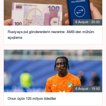
6 Avqust - 20:00
Rusiyaya pul göndərənlərin nəzərinə: AMB-dən mühüm
açıqlama
6 Avqust - 19:50
Onun üçün 125 milyon ödədilər