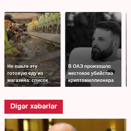
Не ешьте эту
В ОАЭ произошло
готовую еду из
жестокое убийство
магазина: список
криптомиллионера
Digər xəbərlər