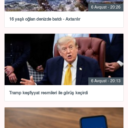
6 Avqust - 20:26
16 yaşlı oğlan dənizdə batdı - Axtarılır
6 Avqust - 20:13
Tramp kəşfiyyat rəsmiləri ilə görüş keçirdi