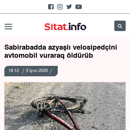
Sabirabadda azyaşlı velosipedçini
avtomobil vuraraq öldürüb
18:13
3 İyun 2026