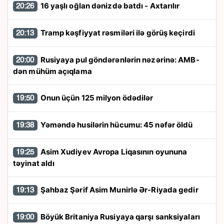
16 yaşlı oğlan dənizdə batdı - Axtarılır
20:26
Tramp kəşfiyyat rəsmiləri ilə görüş keçirdi
20:13
Rusiyaya pul göndərənlərin nəzərinə: AMB-
20:00
dən mühüm açıqlama
Onun üçün 125 milyon ödədilər
19:50
Yəməndə husilərin hücumu: 45 nəfər öldü
19:38
Asim Xudiyev Avropa Liqasının oyununa
19:25
təyinat aldı
Şahbaz Şərif Asim Munirlə Ər-Riyada gedir
19:13
Böyük Britaniya Rusiyaya qarşı sanksiyaları
19:00