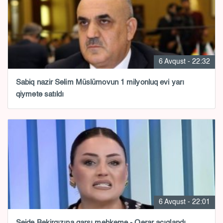
6 Avqust - 22:32
Sabiq nazir Səlim Müslümovun 1 milyonluq evi yarı
qiymətə satıldı
6 Avqust - 22:01
Səidə Bəkirqızına qarşı məhkəmə - Qərar açıqlandı