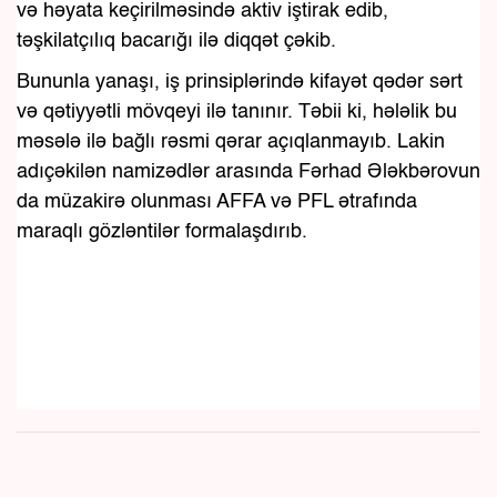
və həyata keçirilməsində aktiv iştirak edib,
təşkilatçılıq bacarığı ilə diqqət çəkib.
Bununla yanaşı, iş prinsiplərində kifayət qədər sərt
və qətiyyətli mövqeyi ilə tanınır. Təbii ki, hələlik bu
məsələ ilə bağlı rəsmi qərar açıqlanmayıb. Lakin
adıçəkilən namizədlər arasında Fərhad Ələkbərovun
da müzakirə olunması AFFA və PFL ətrafında
maraqlı gözləntilər formalaşdırıb.