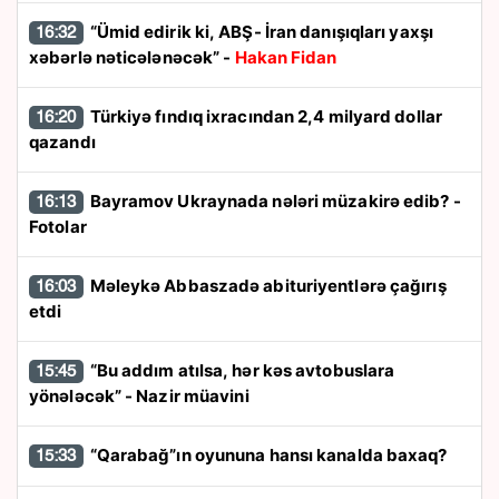
“Ümid edirik ki, ABŞ- İran danışıqları yaxşı
16:32
xəbərlə nəticələnəcək” -
Hakan Fidan
Türkiyə fındıq ixracından 2,4 milyard dollar
16:20
qazandı
Bayramov Ukraynada nələri müzakirə edib? -
16:13
Fotolar
Məleykə Abbaszadə abituriyentlərə çağırış
16:03
etdi
“Bu addım atılsa, hər kəs avtobuslara
15:45
yönələcək” - Nazir müavini
“Qarabağ”ın oyununa hansı kanalda baxaq?
15:33