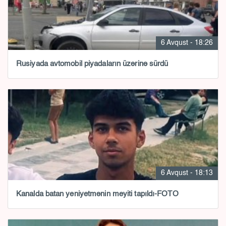
6 Avqust - 18:26
Rusiyada avtomobil piyadaların üzərinə sürdü
6 Avqust - 18:13
Kanalda batan yeniyetmənin meyiti tapıldı-FOTO