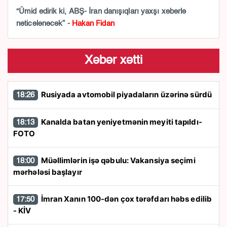
“Ümid edirik ki, ABŞ- İran danışıqları yaxşı xəbərlə
nəticələnəcək” -
Hakan Fidan
Xəbər xətti
Rusiyada avtomobil piyadaların üzərinə sürdü
18:26
Kanalda batan yeniyetmənin meyiti tapıldı-
18:13
FOTO
Müəllimlərin işə qəbulu: Vakansiya seçimi
18:00
mərhələsi başlayır
İmran Xanın 100-dən çox tərəfdarı həbs edilib
17:50
- KİV