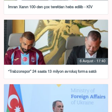
İmran Xanın 100-dən çox tərəfdarı həbs edilib - KİV
6 Avqust - 17:40
“Trabzonspor” 24 saata 13 milyon avroluq forma satdı