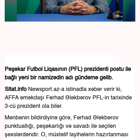
Peşəkar Futbol Liqasının (PFL) prezidenti postu ilə
bağlı yeni bir namizədin adı gündəmə gəlib.
Sitat.info
Newsport.az-a istinadla xəbər verir ki,
AFFA əməkdaşı Fərhad Ələkbərov PFL-in tarixində
3-cü prezident ola bilər.
Mənbənin bildirdiyinə görə, Fərhad Ələkbərov
punktuallığı, peşəkarlığı və savadı ilə seçilən
şəxslərdəndir. O, müxtəlif layihələrin hazırlanması