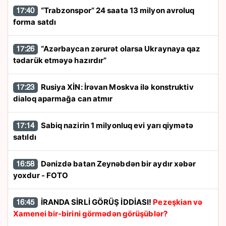
“Trabzonspor” 24 saata 13 milyon avroluq
17:40
forma satdı
“Azərbaycan zərurət olarsa Ukraynaya qaz
17:26
tədarük etməyə hazırdır”
Rusiya XİN: İrəvan Moskva ilə konstruktiv
17:23
dialoq aparmağa can atmır
Sabiq nazirin 1 milyonluq evi yarı qiymətə
17:14
satıldı
Dənizdə batan Zeynəbdən bir aydır xəbər
16:58
yoxdur - FOTO
İRANDA SİRLİ GÖRÜŞ İDDİASI!
Pezeşkian və
16:45
Xamenei bir-birini görmədən görüşüblər?