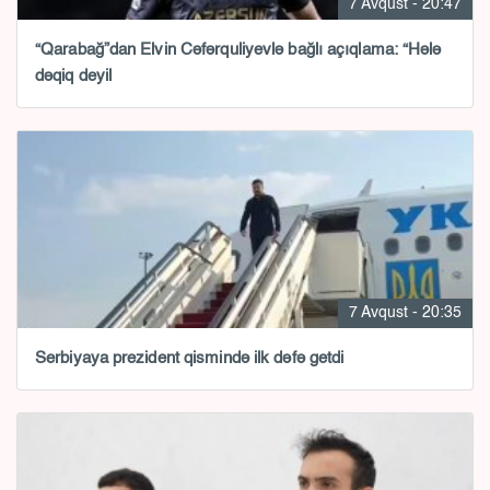
7 Avqust - 20:47
“Qarabağ”dan Elvin Cəfərquliyevlə bağlı açıqlama: “Hələ
dəqiq deyil
7 Avqust - 20:35
Serbiyaya prezident qismində ilk dəfə getdi