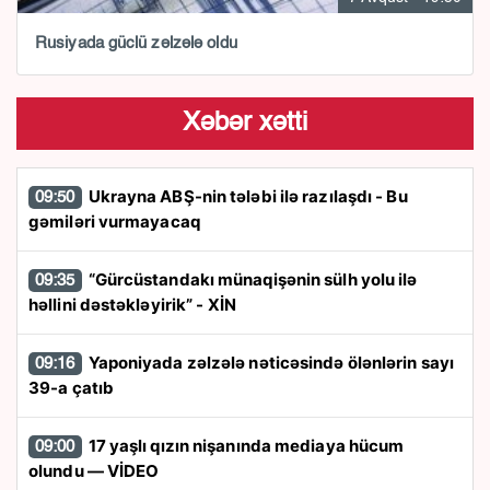
Rusiyada güclü zəlzələ oldu
Xəbər xətti
Ukrayna ABŞ-nin tələbi ilə razılaşdı - Bu
09:50
gəmiləri vurmayacaq
“Gürcüstandakı münaqişənin sülh yolu ilə
09:35
həllini dəstəkləyirik” - XİN
Yaponiyada zəlzələ nəticəsində ölənlərin sayı
09:16
39-a çatıb
17 yaşlı qızın nişanında mediaya hücum
09:00
olundu — VİDEO