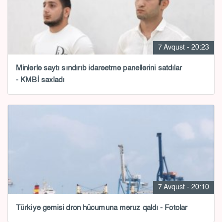
7 Avqust - 20:23
Minlərlə saytı sındırıb idarəetmə panellərini satdılar
- KMBİ saxladı
7 Avqust - 20:10
Türkiyə gəmisi dron hücumuna məruz qaldı - Fotolar