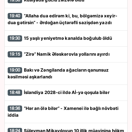
19:50
“Allaha dua edirəm ki, bu, bölgəmizə xeyir-
19:40
dua gətirsin” - Ərdoğan üçtərəfli sazişdən yazdı
15 yaşlı yeniyetmə kanalda boğulub öldü
19:30
“Zirə” Namik Ələskərovla yollarını ayırdı
19:15
Bakı və Zəngilanda ağacların qanunsuz
19:00
kəsilməsi aşkarlandı
İslandiya 2028-ci ildə Aİ-yə qoşula bilər
18:48
“Hər an ölə bilər” - Xamenei ilə bağlı növbəti
18:36
iddia
Süleyman Mikayılovun 10 illik müavininə hökm
18:24