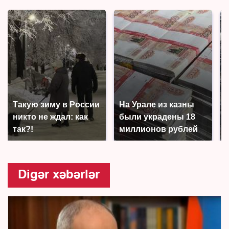
Такую зиму в России
На Урале из казны
никто не ждал: как
были украдены 18
так?!
миллионов рублей
Digər xəbərlər