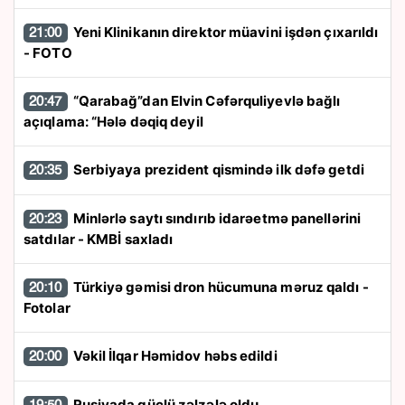
Yeni Klinikanın direktor müavini işdən çıxarıldı
21:00
- FOTO
“Qarabağ”dan Elvin Cəfərquliyevlə bağlı
20:47
açıqlama: “Hələ dəqiq deyil
Serbiyaya prezident qismində ilk dəfə getdi
20:35
Minlərlə saytı sındırıb idarəetmə panellərini
20:23
satdılar - KMBİ saxladı
Türkiyə gəmisi dron hücumuna məruz qaldı -
20:10
Fotolar
Vəkil İlqar Həmidov həbs edildi
20:00
Rusiyada güclü zəlzələ oldu