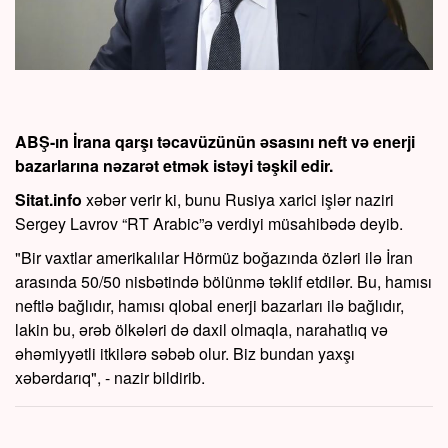
ABŞ-ın İrana qarşı təcavüzünün əsasını neft və enerji
bazarlarına nəzarət etmək istəyi təşkil edir.
Sitat.info
xəbər verir ki, bunu Rusiya xarici işlər naziri
Sergey Lavrov “RT Arabic”ə verdiyi müsahibədə deyib.
"Bir vaxtlar amerikalılar Hörmüz boğazında özləri ilə İran
arasında 50/50 nisbətində bölünmə təklif etdilər. Bu, hamısı
neftlə bağlıdır, hamısı qlobal enerji bazarları ilə bağlıdır,
lakin bu, ərəb ölkələri də daxil olmaqla, narahatlıq və
əhəmiyyətli itkilərə səbəb olur. Biz bundan yaxşı
xəbərdarıq", - nazir bildirib.