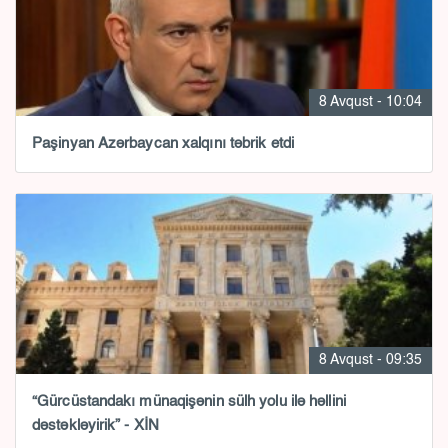
8 Avqust - 10:04
Paşinyan Azərbaycan xalqını təbrik etdi
8 Avqust - 09:35
“Gürcüstandakı münaqişənin sülh yolu ilə həllini
dəstəkləyirik” - XİN