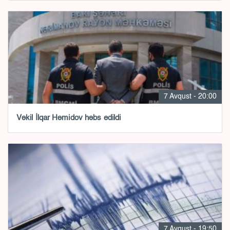
7 Avqust - 20:00
Vəkil İlqar Həmidov həbs edildi
7 Avqust - 19:50