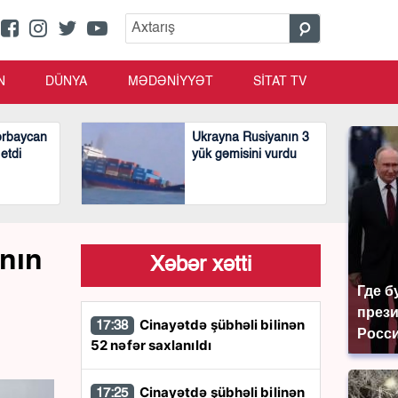
N
DÜNYA
MƏDƏNİYYƏT
SİTAT TV
ərbaycan
Ukrayna Rusiyanın 3
 etdi
yük gəmisini vurdu
ının
Xəbər xətti
Где б
през
Cinayətdə şübhəli bilinən
17:38
Росси
52 nəfər saxlanıldı
Cinayətdə şübhəli bilinən
17:25