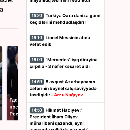
milyonluq təklifləri rədd etdi
da
Türkiyə Qara dənizə gəmi
15:20
keçidlərini məhdudlaşdırır
Lionel Messinin atası
15:10
vəfat edib
“Mercedes” işıq dirəyinə
15:00
çırpılıb - 3 nəfər xəsarət aldı
8 avqust Azərbaycanın
14:59
zəfərinin beynəlxalq səviyyədə
təsdiqidir -
Arzu Nağıyev
Где будет встреча
Такую зиму в России
президентов США и
никто не ждал: как
Hikmət Hacıyev:"
14:50
России: Европа?
так?!
Prezident İlham Əliyev
müharibəni qazandı, eyni
zamanda sülhü də qazandı"