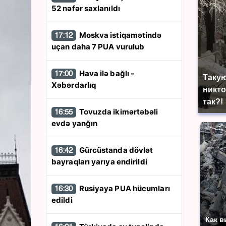
52 nəfər saxlanıldı
Moskva istiqamətində
17:12
uçan daha 7 PUA vurulub
Hava ilə bağlı -
17:00
Такую
Xəbərdarlıq
никто
так?!
Tovuzda ikimərtəbəli
16:55
evdə yanğın
Gürcüstanda dövlət
16:42
bayraqları yarıya endirildi
Rusiyaya PUA hücumları
16:30
edildi
Как в