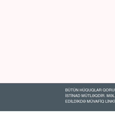
BÜTÜN HÜQUQLAR QORUN
İSTİNAD MÜTLƏQDİR. MƏ
EDİLDİKDƏ MÜVAFİQ LİNK