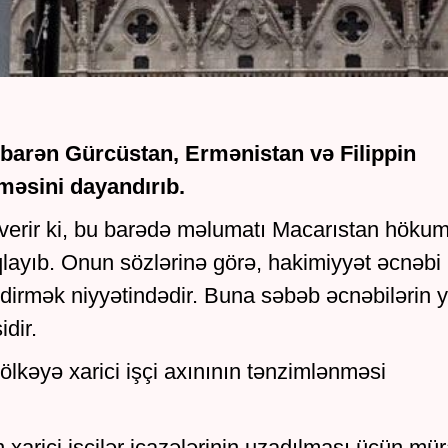
barən Gürcüstan, Ermənistan və Filippin
ilməsini dayandırıb.
verir ki, bu barədə məlumatı Macarıstan hökum
ayıb. Onun sözlərinə görə, hakimiyyət əcnəbi
şdirmək niyyətindədir. Buna səbəb əcnəbilərin y
idir.
ölkəyə xarici işçi axınının tənzimlənməsi
xarici işçilər icazələrinin uzadılması üçün mür