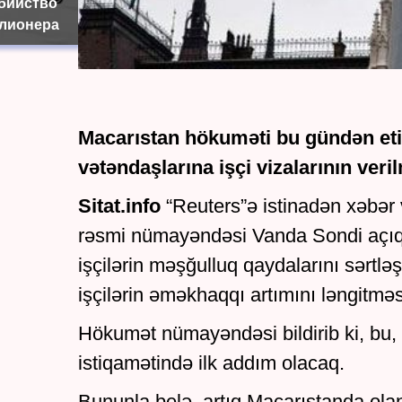
убийство
лионера
Macarıstan hökuməti bu gündən eti
vətəndaşlarına işçi vizalarının ver
Sitat.info
“Reuters”ə istinadən xəbər 
rəsmi nümayəndəsi Vanda Sondi açıql
işçilərin məşğulluq qaydalarını sərtlə
işçilərin əməkhaqqı artımını ləngitməs
Hökumət nümayəndəsi bildirib ki, bu, 
istiqamətində ilk addım olacaq.
Bununla belə, artıq Macarıstanda olan 