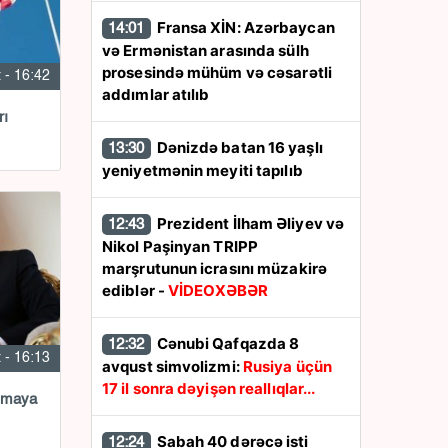
Fransa XİN: Azərbaycan
14:01
və Ermənistan arasında sülh
prosesində mühüm və cəsarətli
 - 16:42
addımlar atılıb
rı
Dənizdə batan 16 yaşlı
13:30
yeniyetmənin meyiti tapılıb
Prezident İlham Əliyev və
12:43
Nikol Paşinyan TRIPP
marşrutunun icrasını müzakirə
ediblər -
VİDEOXƏBƏR
Cənubi Qafqazda 8
12:32
 - 16:13
avqust simvolizmi:
Rusiya üçün
17 il sonra dəyişən reallıqlar...
aşmaya
Sabah 40 dərəcə isti
12:24