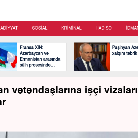
SADİYYAT
SOSİAL
KRİMİNAL
HADİSƏ
İDMA
Fransa XİN:
Paşinyan Az
Azərbaycan və
xalqını təbrik
Ermənistan arasında
sülh prosesində
mühüm və cəsarətli
addımlar atılıb
 vətəndaşlarına işçi vizalar
ar