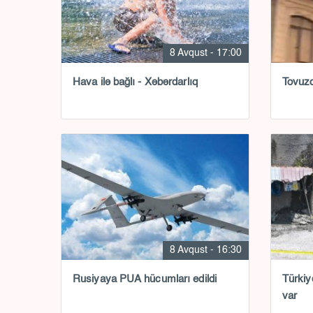
8 Avqust - 17:00
Hava ilə bağlı - Xəbərdarlıq
Tovuzd
8 Avqust - 16:30
Rusiyaya PUA hücumları edildi
Türkiy
var