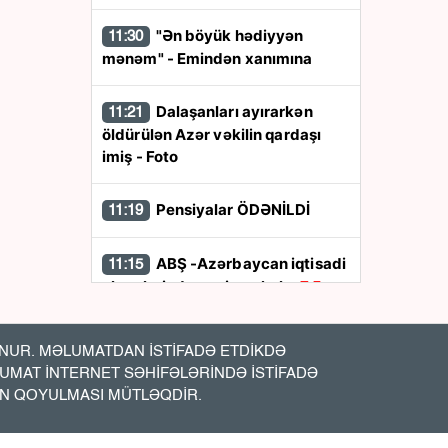
"Ən böyük hədiyyən
11:30
mənəm" - Emindən xanımına
Dalaşanları ayırarkən
11:21
öldürülən Azər vəkilin qardaşı
imiş - Foto
Pensiyalar ÖDƏNİLDİ
11:19
ABŞ -Azərbaycan iqtisadi
11:15
əlaqələrində yeni mərhələ:
7,5
milyard dollarlıq sazişlər nə vəd
edir?
UR. MƏLUMATDAN İSTİFADƏ ETDİKDƏ
LUMAT İNTERNET SƏHİFƏLƏRİNDƏ İSTİFADƏ
Təbii qazın qiyməti
11:02
İN QOYULMASI MÜTLƏQDİR.
bahalaşdı