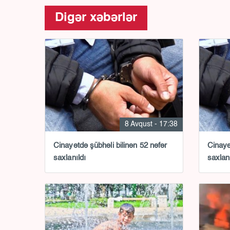
Digər xəbərlər
8 Avqust - 17:38
Cinayətdə şübhəli bilinən 52 nəfər
Cinayə
saxlanıldı
saxlan