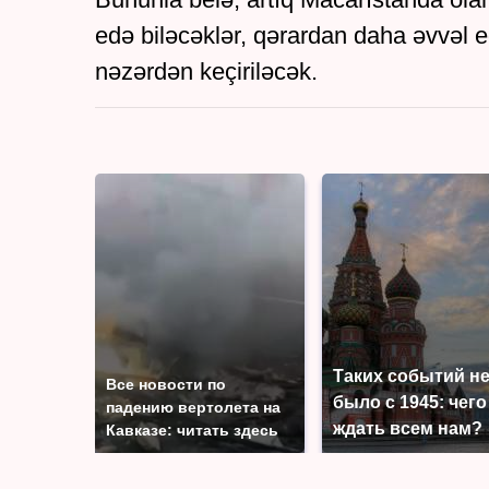
edə biləcəklər, qərardan daha əvvəl 
nəzərdən keçiriləcək.
Таких событий н
Все новости по
было с 1945: чего
падению вертолета на
ждать всем нам?
Кавказе: читать здесь