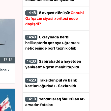
8 avqust dönüşü:
Cənubi
14:48
Qafqazın siyasi xəritəsi necə
dəyişdi?
Ukraynada hərbi
14:40
helikopterin qəzaya uğraması
nəticəsində bort texnik ölüb
 - 17:12
Sabirabadda həyətdən
14:30
yeniyetmə qızın meyiti tapıldı
daha 7
Taksidən pul və bank
14:20
kartları oğurladı - Saxlanıldı
Yandırılaraq öldürülən ər-
14:10
arvadın fotoları