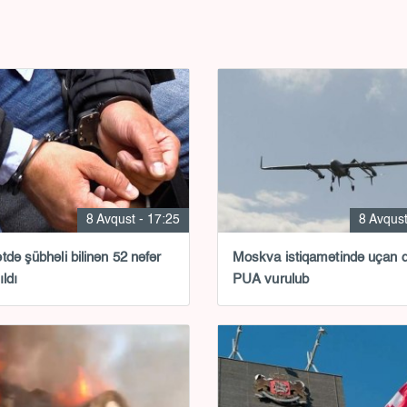
8 Avqust - 17:25
8 Avqust
tdə şübhəli bilinən 52 nəfər
Moskva istiqamətində uçan 
ıldı
PUA vurulub