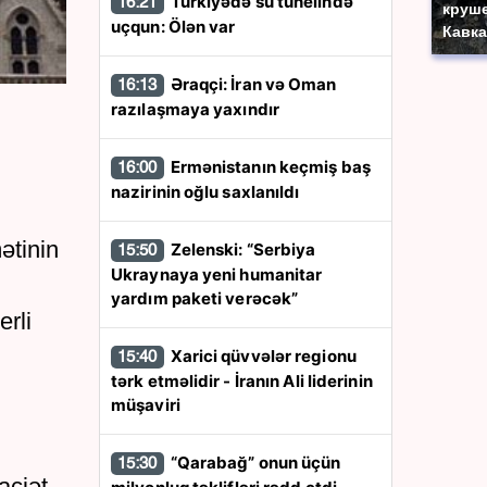
Türkiyədə su tunelində
16:21
круше
uçqun: Ölən var
Кавка
Əraqçi: İran və Oman
16:13
razılaşmaya yaxındır
Ermənistanın keçmiş baş
16:00
nazirinin oğlu saxlanıldı
ətinin
Zelenski: “Serbiya
15:50
Ukraynaya yeni humanitar
yardım paketi verəcək”
erli
Xarici qüvvələr regionu
15:40
tərk etməlidir - İranın Ali liderinin
müşaviri
“Qarabağ” onun üçün
15:30
aciət