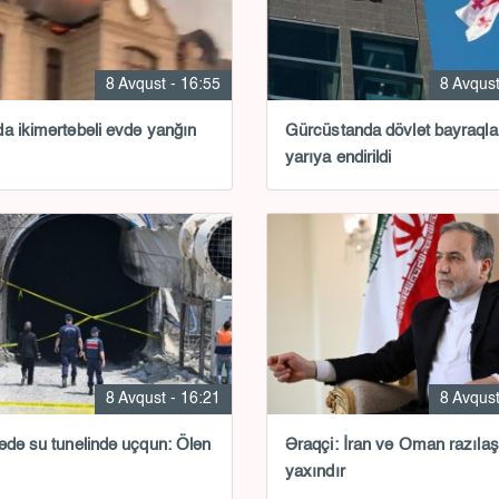
8 Avqust - 16:55
8 Avqust
a ikimərtəbəli evdə yanğın
Gürcüstanda dövlət bayraqla
yarıya endirildi
8 Avqust - 16:21
8 Avqust
ədə su tunelində uçqun: Ölən
Əraqçi: İran və Oman razıl
yaxındır