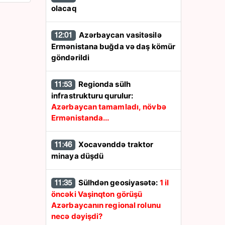
olacaq
Azərbaycan vasitəsilə
12:01
Ermənistana buğda və daş kömür
göndərildi
Regionda sülh
11:53
infrastrukturu qurulur:
Azərbaycan tamamladı, növbə
Ermənistanda...
Xocavənddə traktor
11:46
minaya düşdü
Sülhdən geosiyasətə:
1 il
11:35
öncəki Vaşinqton görüşü
Azərbaycanın regional rolunu
necə dəyişdi?