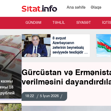
Ana səhifə
Əlaqə
GÜNDƏM
TƏHLİL
SİYASƏT
İQTİ
8 avqust
Azərbaycanın
zəfərinin beynəlxalq
səviyyədə təsdiqidir -
Arzu Nağıyev
Gürcüstan və Ermənistan
verilməsini dayandırdıl
 казны
ены 18
 рублей
18:22
5 İyun 2026