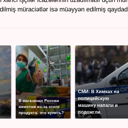
edilmiş müraciətlər isə müəyyən edilmiş qayda
СМИ: В Химках на
е
полицейскую
В магазинах России
машину напали и
ажиотаж из-за этого
подожгли.
продукта: что купить?