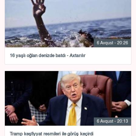
6 Avqust - 20:26
16 yaşlı oğlan dənizdə batdı - Axtarılır
6 Avqust - 20:13
Tramp kəşfiyyat rəsmiləri ilə görüş keçirdi