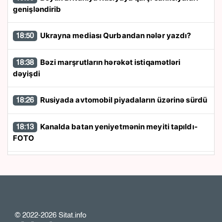
genişləndirib
Ukrayna mediası Qurbandan nələr yazdı?
18:50
Bəzi marşrutların hərəkət istiqamətləri
18:38
dəyişdi
Rusiyada avtomobil piyadaların üzərinə sürdü
18:26
Kanalda batan yeniyetmənin meyiti tapıldı-
18:13
FOTO
Müəllimlərin işə qəbulu: Vakansiya seçimi
18:00
mərhələsi başlayır
İmran Xanın 100-dən çox tərəfdarı həbs edilib
17:50
- KİV
© 2022-2026 Sitat.info