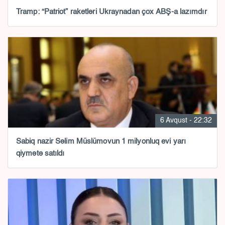
Tramp: “Patriot” raketləri Ukraynadan çox ABŞ-a lazımdır
6 Avqust - 22:32
Sabiq nazir Səlim Müslümovun 1 milyonluq evi yarı
qiymətə satıldı