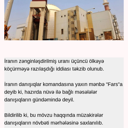
İranın zənginləşdirilmiş uranı üçüncü ölkəyə
köçürməyə razılaşdığı iddiası təkzib olunub.
İranın danışıqlar komandasına yaxın mənbə "Fars”a
deyib ki, hazırda nüvə ilə bağlı məsələlər
danışıqların gündəmində deyil.
Bildirilib ki, bu mövzu haqqında müzakirələr
danışıqların növbəti mərhələsinə saxlanılıb.