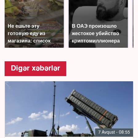
Не ешьте эту
В ОАЭ произошло
готовую еду из
жестокое убийство
магазина: список
криптомиллионера
Digər xəbərlər
7 Avqust - 08:55