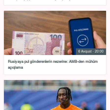
6 Avqust - 20:00
Rusiyaya pul göndərənlərin nəzərinə: AMB-dən mühüm
açıqlama