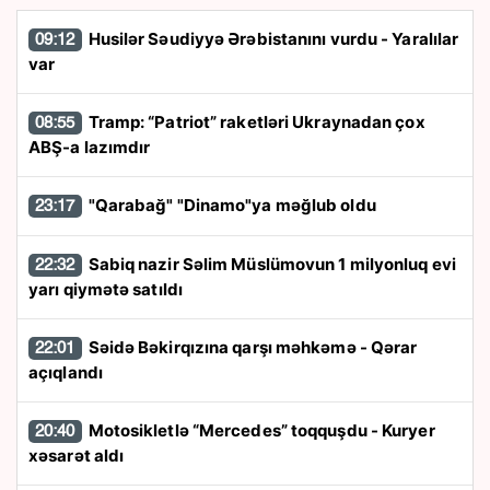
Husilər Səudiyyə Ərəbistanını vurdu - Yaralılar
09:12
var
Tramp: “Patriot” raketləri Ukraynadan çox
08:55
ABŞ-a lazımdır
"Qarabağ" "Dinamo"ya məğlub oldu
23:17
Sabiq nazir Səlim Müslümovun 1 milyonluq evi
22:32
yarı qiymətə satıldı
Səidə Bəkirqızına qarşı məhkəmə - Qərar
22:01
açıqlandı
Motosikletlə “Mercedes” toqquşdu - Kuryer
20:40
xəsarət aldı