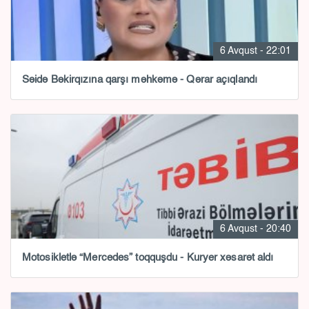
6 Avqust - 22:01
Səidə Bəkirqızına qarşı məhkəmə - Qərar açıqlandı
6 Avqust - 20:40
Motosikletlə “Mercedes” toqquşdu - Kuryer xəsarət aldı