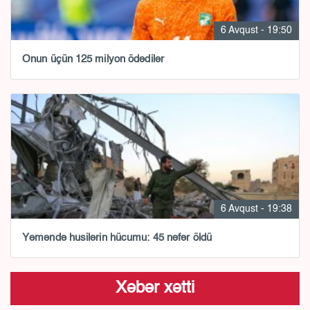
6 Avqust - 19:50
Onun üçün 125 milyon ödədilər
6 Avqust - 19:38
Yəməndə husilərin hücumu: 45 nəfər öldü
Xəbər xətti