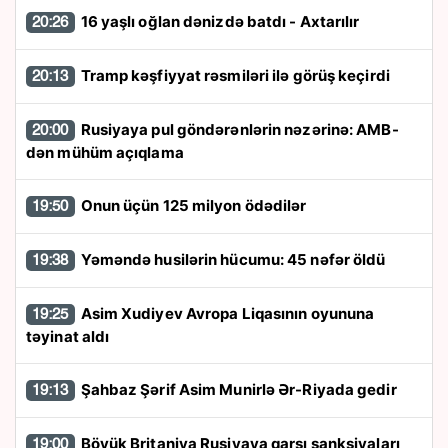
16 yaşlı oğlan dənizdə batdı - Axtarılır
20:26
Tramp kəşfiyyat rəsmiləri ilə görüş keçirdi
20:13
Rusiyaya pul göndərənlərin nəzərinə: AMB-
20:00
dən mühüm açıqlama
Onun üçün 125 milyon ödədilər
19:50
Yəməndə husilərin hücumu: 45 nəfər öldü
19:38
Asim Xudiyev Avropa Liqasının oyununa
19:25
təyinat aldı
Şahbaz Şərif Asim Munirlə Ər-Riyada gedir
19:13
Böyük Britaniya Rusiyaya qarşı sanksiyaları
19:00