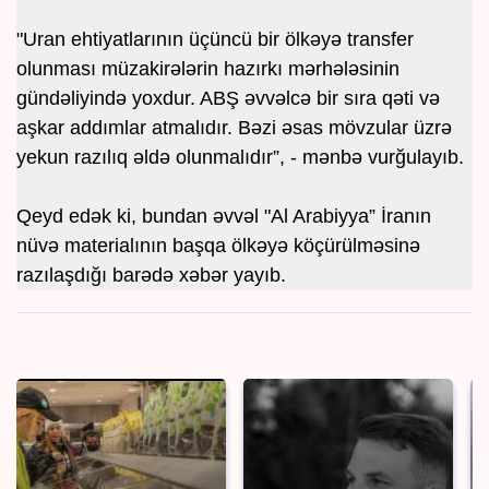
"Uran ehtiyatlarının üçüncü bir ölkəyə transfer
olunması müzakirələrin hazırkı mərhələsinin
gündəliyində yoxdur. ABŞ əvvəlcə bir sıra qəti və
aşkar addımlar atmalıdır. Bəzi əsas mövzular üzrə
yekun razılıq əldə olunmalıdır”, - mənbə vurğulayıb.
Qeyd edək ki, bundan əvvəl "Al Arabiyya” İranın
nüvə materialının başqa ölkəyə köçürülməsinə
razılaşdığı barədə xəbər yayıb.