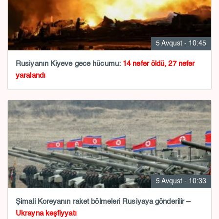
5 Avqust - 10:45
Rusiyanın Kiyevə gecə hücumu:
14 nəfər öldü, 27 nəfər
yaralandı
5 Avqust - 10:33
Şimali Koreyanın raket bölmələri Rusiyaya göndərilir –
Ukrayna kəşfiyyatı