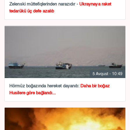
Zelenski müttəfiqlərindən narazıdır -
Ukraynaya raket
tədarükü üç dəfə azalıb
5 Avqust - 10:49
Hörmüz boğazında hərəkət dayanıb:
Daha bir boğaz
Husilərə görə bağlandı...