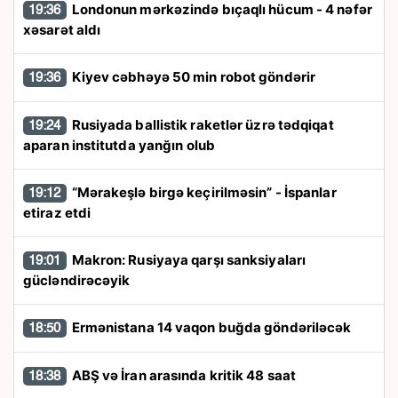
Londonun mərkəzində bıçaqlı hücum - 4 nəfər
19:36
xəsarət aldı
Kiyev cəbhəyə 50 min robot göndərir
19:36
Rusiyada ballistik raketlər üzrə tədqiqat
19:24
aparan institutda yanğın olub
“Mərakeşlə birgə keçirilməsin” - İspanlar
19:12
etiraz etdi
Makron: Rusiyaya qarşı sanksiyaları
19:01
gücləndirəcəyik
Ermənistana 14 vaqon buğda göndəriləcək
18:50
ABŞ və İran arasında kritik 48 saat
18:38