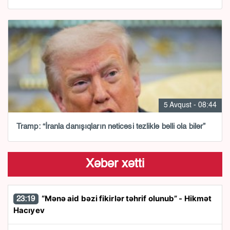
5 Avqust - 08:44
Tramp: “İranla danışıqların nəticəsi tezliklə bəlli ola bilər”
Xəbər xətti
“Mənə aid bəzi fikirlər təhrif olunub” - Hikmət
23:19
Hacıyev