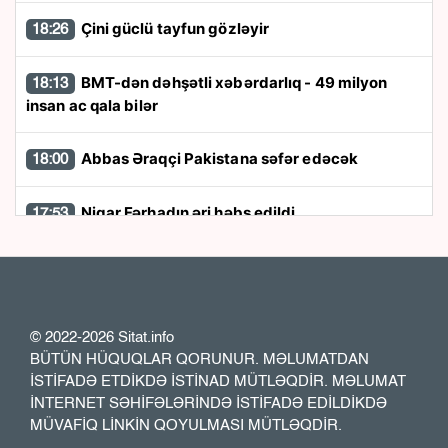
Çini güclü tayfun gözləyir
18:26
BMT-dən dəhşətli xəbərdarlıq - 49 milyon
18:13
insan ac qala bilər
Abbas Əraqçi Pakistana səfər edəcək
18:00
Nigar Fərhadın əri həbs edildi
17:53
Kart limitləri ilə bağlı yenilik: Bir il ərzində 20
17:48
min manat...
© 2022-2026 Sitat.info
“Patriot” raketləri ilə bağlı rədd cavabı aldı
17:36
BÜTÜN HÜQUQLAR QORUNUR. MƏLUMATDAN
İSTİFADƏ ETDİKDƏ İSTİNAD MÜTLƏQDİR. MƏLUMAT
Bu klubların adları dəyişdirildi
17:23
İNTERNET SƏHİFƏLƏRİNDƏ İSTİFADƏ EDİLDİKDƏ
MÜVAFİQ LİNKİN QOYULMASI MÜTLƏQDİR.