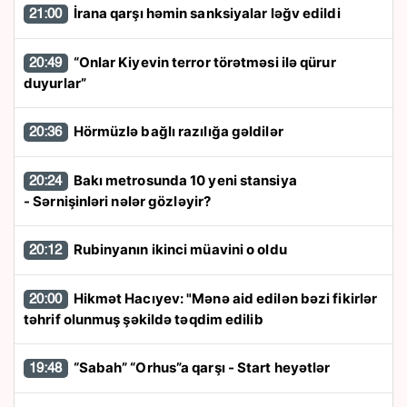
İrana qarşı həmin sanksiyalar ləğv edildi
21:00
“Onlar Kiyevin terror törətməsi ilə qürur
20:49
duyurlar”
Hörmüzlə bağlı razılığa gəldilər
20:36
Bakı metrosunda 10 yeni stansiya
20:24
- Sərnişinləri nələr gözləyir?
Rubinyanın ikinci müavini o oldu
20:12
Hikmət Hacıyev: "Mənə aid edilən bəzi fikirlər
20:00
təhrif olunmuş şəkildə təqdim edilib
“Sabah” “Orhus”a qarşı - Start heyətlər
19:48