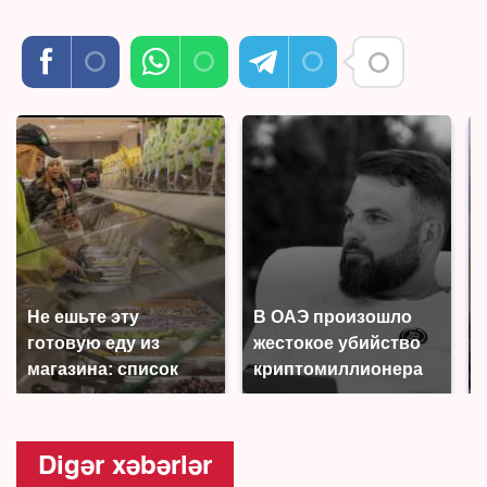
Не ешьте эту
В ОАЭ произошло
готовую еду из
жестокое убийство
магазина: список
криптомиллионера
Digər xəbərlər