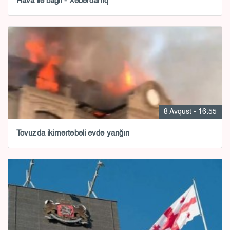
Hava ilə bağlı - Xəbərdarlıq
8 Avqust - 16:55
Tovuzda ikimərtəbəli evdə yanğın