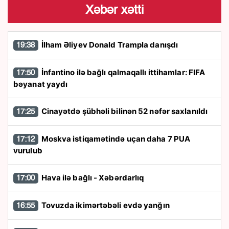
Xəbər xətti
İlham Əliyev Donald Trampla danışdı
19:38
İnfantino ilə bağlı qalmaqallı ittihamlar: FIFA
17:50
bəyanat yaydı
Cinayətdə şübhəli bilinən 52 nəfər saxlanıldı
17:25
Moskva istiqamətində uçan daha 7 PUA
17:12
vurulub
Hava ilə bağlı - Xəbərdarlıq
17:00
Tovuzda ikimərtəbəli evdə yanğın
16:55