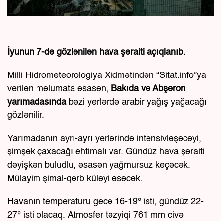
İyunun 7-də gözlənilən hava şəraiti açıqlanıb.
Milli Hidrometeorologiya Xidmətindən “Sitat.info”ya
verilən məlumata əsasən,
Bakıda və Abşeron
yarımadasında
bəzi yerlərdə arabir yağış yağacağı
gözlənilir.
Yarımadanın ayrı-ayrı yerlərində intensivləşəcəyi,
şimşək çaxacağı ehtimalı var. Gündüz hava şəraiti
dəyişkən buludlu, əsasən yağmursuz keçəcək.
Mülayim şimal-qərb küləyi əsəcək.
Havanın temperaturu gecə 16-19° isti, gündüz 22-
27° isti olacaq. Atmosfer təzyiqi 761 mm civə