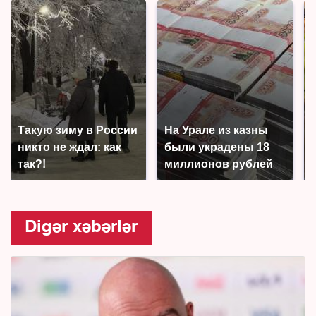
Такую зиму в России
На Урале из казны
никто не ждал: как
были украдены 18
так?!
миллионов рублей
Digər xəbərlər