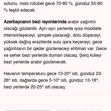
sütunu, nisbi rütubət gecə 70-80 %, gündüz 55-60
% təşkil edəcək.
Azərbaycanın bəzi rayonlarında
arabir yağıntılı
olacağı gözlənilir. Ayrı-ayrı yerlərdə qısa müddətə
intensivləşəcəyi, şimşək çaxacağı, dolu düşəcəyi,
yüksək dağlıq ərazilərdə sulu qara keçəcəyi, gecə
yağıntıların bir qədər güclənəcəyi ehtimalı var. Gecə
və səhər bəzi yerlərdə duman olacaq. Şərq küləyi
bəzi yerlərdə arabir güclənəcək.
Havanın temperaturu gecə 15-20° isti, gündüz 23-
28° isti, dağlarda gecə 5-10° isti, gündüz 13-18°,
bəzi yerlərdə 20-25° isti olacaq.