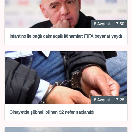
8 Avqust - 17:50
İnfantino ilə bağlı qalmaqallı ittihamlar: FIFA bəyanat yaydı
8 Avqust - 17:25
Cinayətdə şübhəli bilinən 52 nəfər saxlanıldı