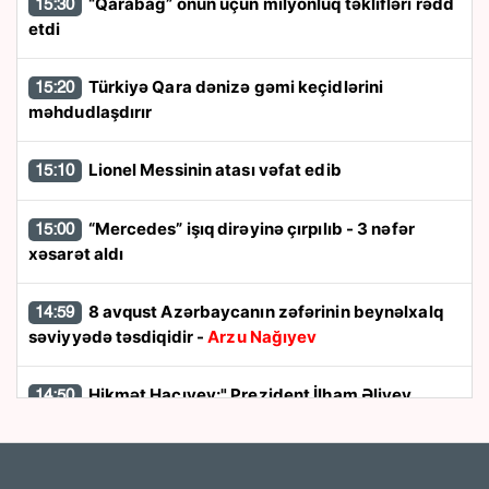
“Qarabağ” onun üçün milyonluq təklifləri rədd
15:30
etdi
Türkiyə Qara dənizə gəmi keçidlərini
15:20
məhdudlaşdırır
Lionel Messinin atası vəfat edib
15:10
“Mercedes” işıq dirəyinə çırpılıb - 3 nəfər
15:00
xəsarət aldı
8 avqust Azərbaycanın zəfərinin beynəlxalq
14:59
səviyyədə təsdiqidir -
Arzu Nağıyev
Hikmət Hacıyev:" Prezident İlham Əliyev
14:50
müharibəni qazandı, eyni zamanda sülhü də qazandı"
8 avqust dönüşü:
Cənubi Qafqazın siyasi
14:48