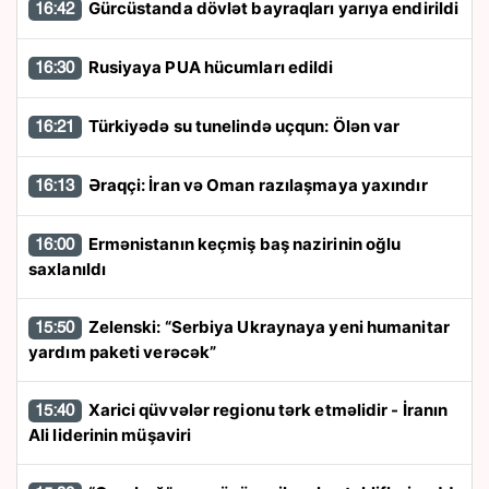
Gürcüstanda dövlət bayraqları yarıya endirildi
16:42
Rusiyaya PUA hücumları edildi
16:30
Türkiyədə su tunelində uçqun: Ölən var
16:21
Əraqçi: İran və Oman razılaşmaya yaxındır
16:13
Ermənistanın keçmiş baş nazirinin oğlu
16:00
saxlanıldı
Zelenski: “Serbiya Ukraynaya yeni humanitar
15:50
yardım paketi verəcək”
Xarici qüvvələr regionu tərk etməlidir - İranın
15:40
Ali liderinin müşaviri