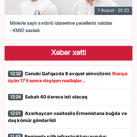
7 Avqust - 20:23
Minlərlə saytı sındırıb idarəetmə panellərini satdılar
- KMBİ saxladı
Xəbər xətti
Cənubi Qafqazda 8 avqust simvolizmi:
Rusiya
12:32
üçün 17 il sonra dəyişən reallıqlar...
Sabah 40 dərəcə isti olacaq
12:24
Azərbaycan vasitəsilə Ermənistana buğda və
12:01
daş kömür göndərildi
Regionda sülh infrastrukturu qurulur:
11:53