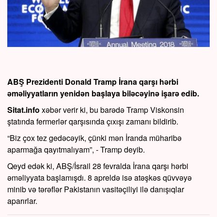
ABŞ Prezidenti Donald Tramp İrana qarşı hərbi
əməliyyatların yenidən başlaya biləcəyinə işarə edib.
Sitat.info
xəbər verir ki, bu barədə Tramp Viskonsin
ştatında fermerlər qarşısında çıxışı zamanı bildirib.
“Biz çox tez gedəcəyik, çünki mən İranda müharibə
aparmağa qayıtmalıyam”, - Tramp deyib.
Qeyd edək ki, ABŞ/İsrail 28 fevralda İrana qarşı hərbi
əməliyyata başlamışdı. 8 apreldə isə atəşkəs qüvvəyə
minib və tərəflər Pakistanın vasitəçiliyi ilə danışıqlar
aparırlar.