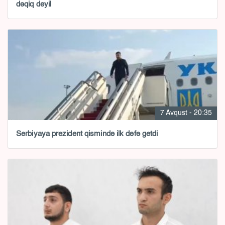
dəqiq deyil
7 Avqust - 20:35
Serbiyaya prezident qismində ilk dəfə getdi