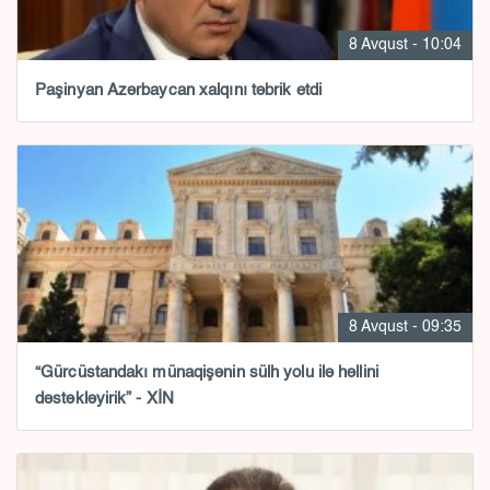
8 Avqust - 10:04
Paşinyan Azərbaycan xalqını təbrik etdi
8 Avqust - 09:35
“Gürcüstandakı münaqişənin sülh yolu ilə həllini
dəstəkləyirik” - XİN