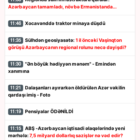
Azərbaycan tamamladı, növbə Ermənistanda...
Xocavənddə traktor minaya düşdü
11:46
Sülhdən geosiyasətə:
1 il öncəki Vaşinqton
11:35
görüşü Azərbaycanın regional rolunu necə dəyişdi?
"Ən böyük hədiyyən mənəm" - Emindən
11:30
xanımına
Dalaşanları ayırarkən öldürülən Azər vəkilin
11:21
qardaşı imiş - Foto
Pensiyalar ÖDƏNİLDİ
11:19
ABŞ -Azərbaycan iqtisadi əlaqələrində yeni
11:15
mərhələ:
7,5 milyard dollarlıq sazişlər nə vəd edir?