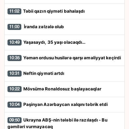
Təbii qazın qiyməti bahalaşdı
11:02
İranda zəlzələ olub
11:00
Yaşasaydı, 35 yaşı olacaqdı…
10:49
Yəmən ordusu husilərə qarşı əməliyyat keçirdi
10:35
Neftin qiyməti artdı
10:31
Mövsümə Ronaldosuz başlayacaqlar
10:22
Paşinyan Azərbaycan xalqını təbrik etdi
10:04
Ukrayna ABŞ-nin tələbi ilə razılaşdı - Bu
09:50
gəmiləri vurmayacaq