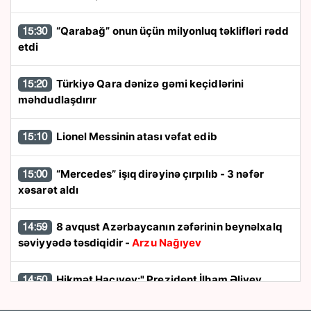
“Qarabağ” onun üçün milyonluq təklifləri rədd
15:30
etdi
Türkiyə Qara dənizə gəmi keçidlərini
15:20
məhdudlaşdırır
Lionel Messinin atası vəfat edib
15:10
“Mercedes” işıq dirəyinə çırpılıb - 3 nəfər
15:00
xəsarət aldı
8 avqust Azərbaycanın zəfərinin beynəlxalq
14:59
səviyyədə təsdiqidir -
Arzu Nağıyev
Hikmət Hacıyev:" Prezident İlham Əliyev
14:50
müharibəni qazandı, eyni zamanda sülhü də qazandı"