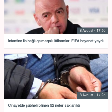
8 Avqust - 17:50
İnfantino ilə bağlı qalmaqallı ittihamlar: FIFA bəyanat yaydı
8 Avqust - 17:25
Cinayətdə şübhəli bilinən 52 nəfər saxlanıldı