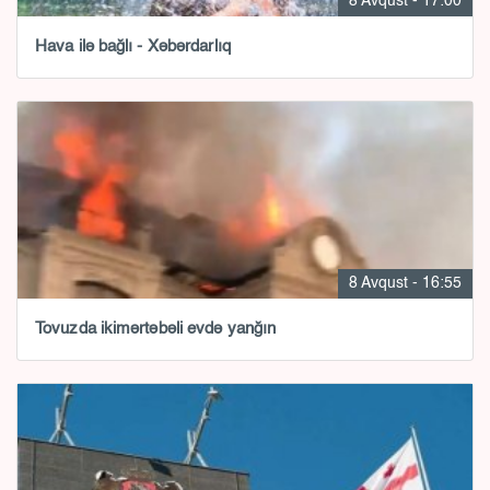
8 Avqust - 17:00
Hava ilə bağlı - Xəbərdarlıq
8 Avqust - 16:55
Tovuzda ikimərtəbəli evdə yanğın