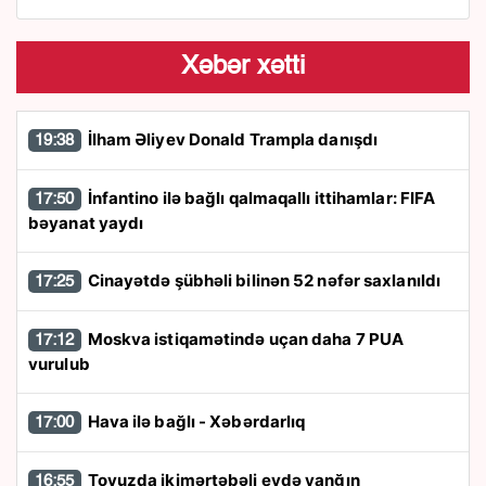
Xəbər xətti
İlham Əliyev Donald Trampla danışdı
19:38
İnfantino ilə bağlı qalmaqallı ittihamlar: FIFA
17:50
bəyanat yaydı
Cinayətdə şübhəli bilinən 52 nəfər saxlanıldı
17:25
Moskva istiqamətində uçan daha 7 PUA
17:12
vurulub
Hava ilə bağlı - Xəbərdarlıq
17:00
Tovuzda ikimərtəbəli evdə yanğın
16:55