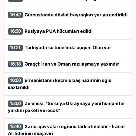
Gürcüstanda dövlət bayraqları yarıya endirildi
16:42
Rusiyaya PUA hücumları edildi
16:30
Türkiyədə su tunelində uçqun: Ölən var
16:21
Əraqçi: İran və Oman razılaşmaya yaxındır
16:13
Ermənistanın keçmiş baş nazirinin oğlu
16:00
saxlanıldı
Zelenski: “Serbiya Ukraynaya yeni humanitar
15:50
yardım paketi verəcək”
Xarici qüvvələr regionu tərk etməlidir - İranın
15:40
Ali liderinin müşaviri