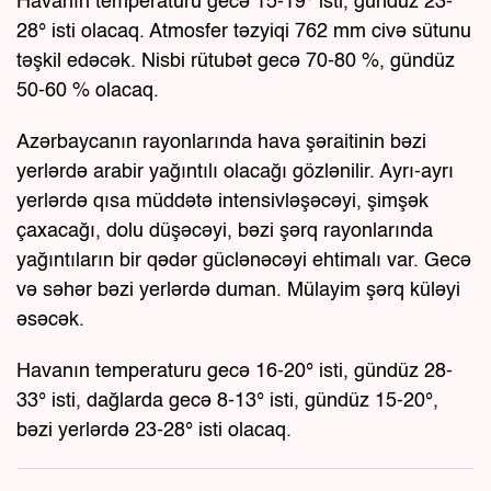
Havanın temperaturu gecə 15-19° isti, gündüz 23-
28° isti olacaq. Atmosfer təzyiqi 762 mm civə sütunu
təşkil edəcək. Nisbi rütubət gecə 70-80 %, gündüz
50-60 % olacaq.
Azərbaycanın rayonlarında hava şəraitinin bəzi
yerlərdə arabir yağıntılı olacağı gözlənilir. Ayrı-ayrı
yerlərdə qısa müddətə intensivləşəcəyi, şimşək
çaxacağı, dolu düşəcəyi, bəzi şərq rayonlarında
yağıntıların bir qədər güclənəcəyi ehtimalı var. Gecə
və səhər bəzi yerlərdə duman. Mülayim şərq küləyi
əsəcək.
Havanın temperaturu gecə 16-20° isti, gündüz 28-
33° isti, dağlarda gecə 8-13° isti, gündüz 15-20°,
bəzi yerlərdə 23-28° isti olacaq.