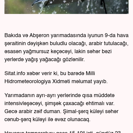
Bakıda və Abşeron yarımadasında iyunun 9-da hava
şəraitinin dəyişkən buludlu olacağı, arabir tutulacağı,
əsasən yağmursuz keçəcəyi, lakin səhər bəzi
yerlərdə yağış yağacağı gözlənilir.
Sitat.info xəbər verir ki, bu barədə Milli
Hidrometeorologiya Xidməti məlumat yayıb.
Yarımadanın ayrı-ayrı yerlərində qısa müddətə
intensivləşəcəyi, şimşək çaxacağı ehtimalı var.
Gecə arabir zəif duman. Şimal-şərq küləyi səhər
cənub-şərq küləyi ilə əvəz olunacaq.