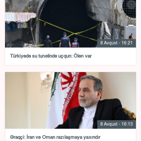
8 Avqust - 16:21
Türkiyədə su tunelində uçqun: Ölən var
8 Avqust - 16:13
Əraqçi: İran və Oman razılaşmaya yaxındır