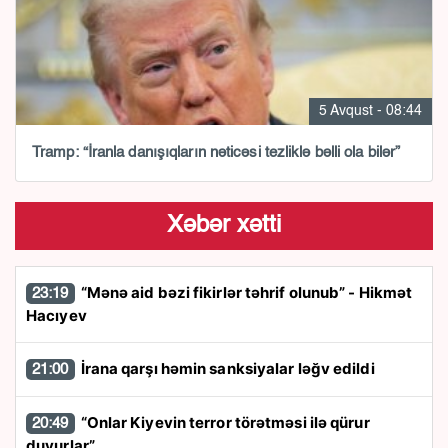
5 Avqust - 08:44
Tramp: “İranla danışıqların nəticəsi tezliklə bəlli ola bilər”
Xəbər xətti
“Mənə aid bəzi fikirlər təhrif olunub” - Hikmət
23:19
Hacıyev
İrana qarşı həmin sanksiyalar ləğv edildi
21:00
“Onlar Kiyevin terror törətməsi ilə qürur
20:49
duyurlar”