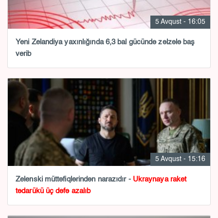
5 Avqust - 16:05
Yeni Zelandiya yaxınlığında 6,3 bal gücündə zəlzələ baş
verib
5 Avqust - 15:16
Zelenski müttəfiqlərindən narazıdır -
Ukraynaya raket
tədarükü üç dəfə azalıb