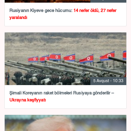
Rusiyanın Kiyevə gecə hücumu:
14 nəfər öldü, 27 nəfər
yaralandı
5 Avqust - 10:33
Şimali Koreyanın raket bölmələri Rusiyaya göndərilir –
Ukrayna kəşfiyyatı