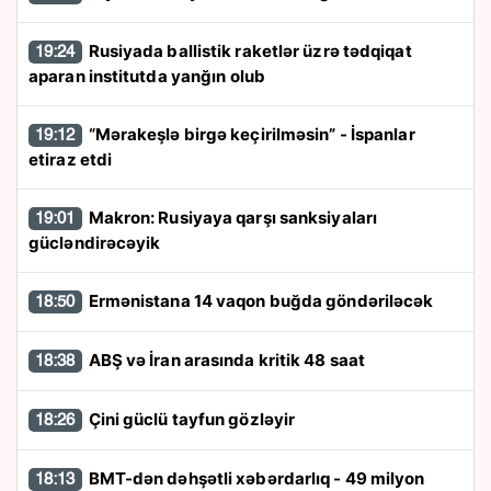
Rusiyada ballistik raketlər üzrə tədqiqat
19:24
aparan institutda yanğın olub
“Mərakeşlə birgə keçirilməsin” - İspanlar
19:12
etiraz etdi
Makron: Rusiyaya qarşı sanksiyaları
19:01
gücləndirəcəyik
Ermənistana 14 vaqon buğda göndəriləcək
18:50
ABŞ və İran arasında kritik 48 saat
18:38
Çini güclü tayfun gözləyir
18:26
BMT-dən dəhşətli xəbərdarlıq - 49 milyon
18:13