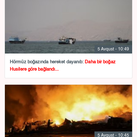
5 Avqust - 10:49
Hörmüz boğazında hərəkət dayanıb:
Daha bir boğaz
Husilərə görə bağlandı...
5 Avqust - 10:45