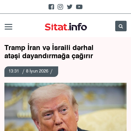
Tramp İran və İsraili dərhal
atəşi dayandırmağa çağırır
13:31
8 İyun 2026