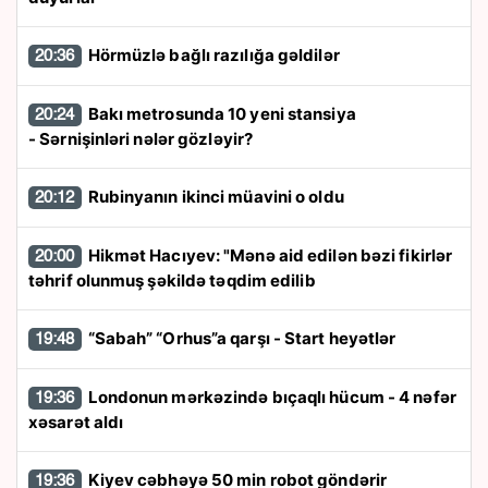
Hörmüzlə bağlı razılığa gəldilər
20:36
Bakı metrosunda 10 yeni stansiya
20:24
- Sərnişinləri nələr gözləyir?
Rubinyanın ikinci müavini o oldu
20:12
Hikmət Hacıyev: "Mənə aid edilən bəzi fikirlər
20:00
təhrif olunmuş şəkildə təqdim edilib
“Sabah” “Orhus”a qarşı - Start heyətlər
19:48
Londonun mərkəzində bıçaqlı hücum - 4 nəfər
19:36
xəsarət aldı
Kiyev cəbhəyə 50 min robot göndərir
19:36