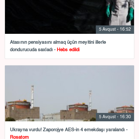
5 Avqust - 16:52
Atasının pensiyasını almaq üçün meyitini illərlə
dondurucuda saxladı -
Həbs edildi
5 Avqust - 16:30
Ukrayna vurdu! Zaporojye AES-in 4 əməkdaşı yaralandı -
Rosatom