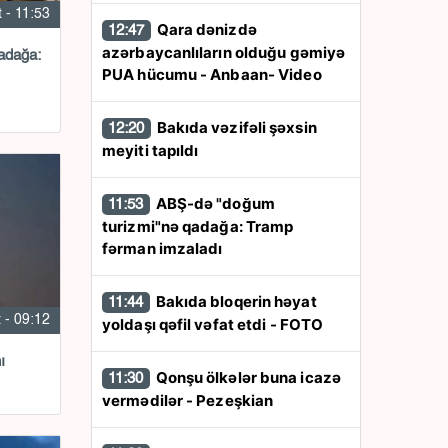
 - 11:53
Qara dənizdə
12:47
azərbaycanlıların olduğu gəmiyə
adağa:
PUA hücumu - Anbaan- Video
Bakıda vəzifəli şəxsin
12:20
meyiti tapıldı
ABŞ-də "doğum
11:53
turizmi"nə qadağa: Tramp
fərman imzaladı
Bakıda bloqerin həyat
11:44
 - 09:12
yoldaşı qəfil vəfat etdi - FOTO
ı
Qonşu ölkələr buna icazə
11:30
vermədilər - Pezeşkian