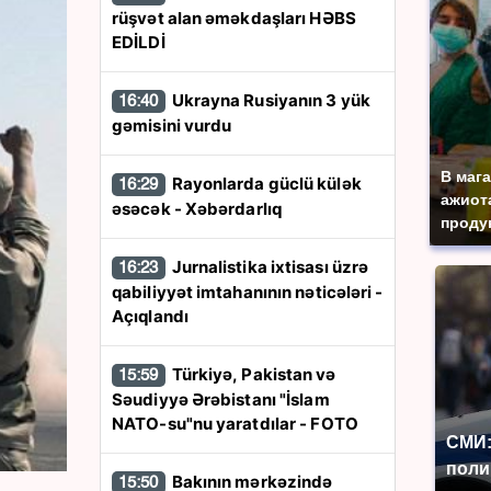
rüşvət alan əməkdaşları HƏBS
EDİLDİ
Ukrayna Rusiyanın 3 yük
16:40
gəmisini vurdu
В маг
Rayonlarda güclü külək
16:29
ажиота
əsəcək - Xəbərdarlıq
продук
Jurnalistika ixtisası üzrə
16:23
qabiliyyət imtahanının nəticələri -
Açıqlandı
Türkiyə, Pakistan və
15:59
Səudiyyə Ərəbistanı "İslam
NATO-su"nu yaratdılar - FOTO
СМИ:
поли
Bakının mərkəzində
15:50