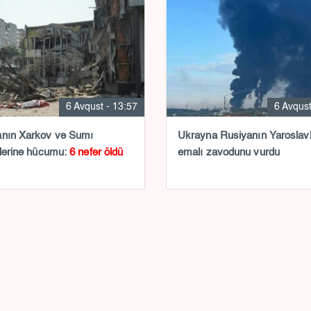
6 Avqust - 13:57
6 Avqust
anın Xarkov və Sumı
Ukrayna Rusiyanın Yaroslavl neft
tlərinə hücumu:
6 nəfər öldü
emalı zavodunu vurdu