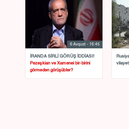
6 Avqust - 16:45
İRANDA SİRLİ GÖRÜŞ İDDİASI!
Rusiy
Pezeşkian və Xamenei bir-birini
vilayə
görmədən görüşüblər?