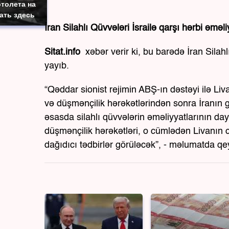
толета на
ать здесь
İran Silahlı Qüvvələri İsrailə qarşı hərbi əməli
Sitat.info
xəbər verir ki, bu barədə İran Sila
yayıb.
“Qəddar sionist rejimin ABŞ-ın dəstəyi ilə L
və düşmənçilik hərəkətlərindən sonra İranın g
əsasda silahlı qüvvələrin əməliyyatlarının daya
düşmənçilik hərəkətləri, o cümlədən Livanın
dağıdıcı tədbirlər görüləcək”, - məlumatda qe