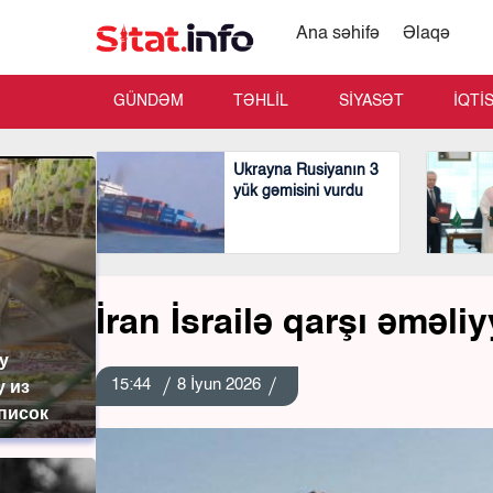
Ana səhifə
Əlaqə
GÜNDƏM
TƏHLİL
SİYASƏT
İQTİ
Ukrayna Rusiyanın 3
yük gəmisini vurdu
İran İsrailə qarşı əməli
у
15:44
8 İyun 2026
у из
список