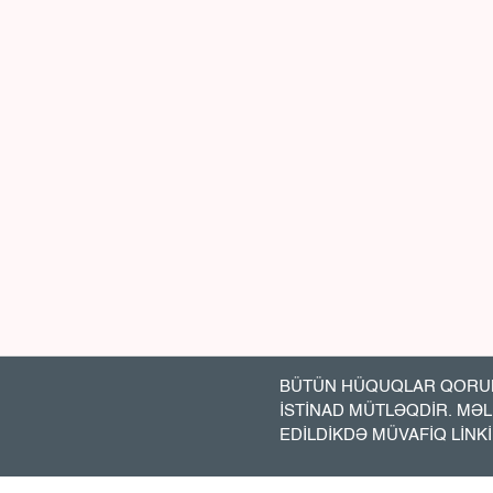
BÜTÜN HÜQUQLAR QORUN
İSTİNAD MÜTLƏQDİR. MƏ
EDİLDİKDƏ MÜVAFİQ LİNK