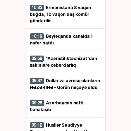
Ermənistana 8 vaqon
10:33
buğda, 10 vaqon daş kömür
göndərilir
Beyləqanda kanalda 1
10:19
nəfər batdı
“Azəristiliktəchizat”dan
09:59
sakinlərə xəbərdarlıq
Dollar və avrosu olanların
09:37
NƏZƏRİNƏ - Görün neçəyə oldu
Azərbaycan nefti
09:25
bahalaşıb
Husilər Səudiyyə
09:12