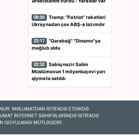
Ərəbistanını vurdu - Yaralılar var
Tramp: “Patriot” raketləri
08:55
Ukraynadan çox ABŞ-a lazımdır
"Qarabağ" "Dinamo"ya
23:17
məğlub oldu
Sabiq nazir Səlim
22:32
Müslümovun 1 milyonluq evi yarı
qiymətə satıldı
Səidə Bəkirqızına qarşı
22:01
məhkəmə - Qərar açıqlandı
UR. MƏLUMATDAN İSTİFADƏ ETDİKDƏ
LUMAT İNTERNET SƏHİFƏLƏRİNDƏ İSTİFADƏ
Motosikletlə “Mercedes”
20:40
İN QOYULMASI MÜTLƏQDİR.
toqquşdu - Kuryer xəsarət aldı