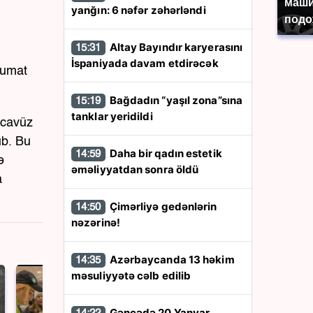
маши
yanğın: 6 nəfər zəhərləndi
подо
Altay Bayındır karyerasını
15:31
İspaniyada davam etdirəcək
lumat
Bağdadın “yaşıl zona”sına
15:19
tanklar yeridildi
əcavüz
ub. Bu
Daha bir qadın estetik
14:59
ə
əməliyyatdan sonra öldü
a
Çimərliyə gedənlərin
14:50
nəzərinə!
Azərbaycanda 13 həkim
14:35
məsuliyyətə cəlb edilib
Gəncədə 20 Yanvar