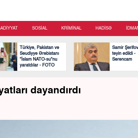
SADİYYAT
SOSİAL
KRİMİNAL
HADİSƏ
İDMA
Türkiyə, Pakistan və
Samir Şərifo
Səudiyyə Ərəbistanı
təyin edildi -
"İslam NATO-su"nu
Sərəncam
yaratdılar - FOTO
yyatları dayandırdı