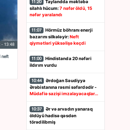
Taylandda məktəbə
11:20
silahlı hücum:
7 nəfər öldü, 15
nəfər yaralandı
Hörmüz böhranı enerji
11:07
bazarını silkələyir:
Neft
qiymətləri yüksəlişə keçdi
 - 13:48
Hindistanda 20 nəfəri
11:00
ildırım vurdu
Ərdoğan Səudiyyə
10:44
Ərəbistanına rəsmi səfərdədir -
Müdafiə sazişi imzalayacaqlar...
Ər və arvadın yanaraq
10:37
öldüyü hadisə qəsdən
törədilibmiş