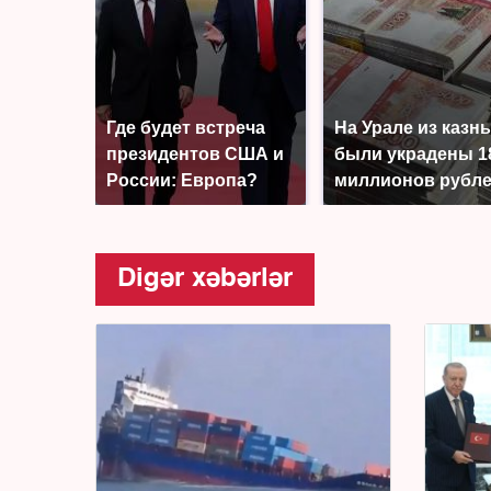
Где будет встреча
На Урале из казн
президентов США и
были украдены 1
России: Европа?
миллионов рубл
Digər xəbərlər