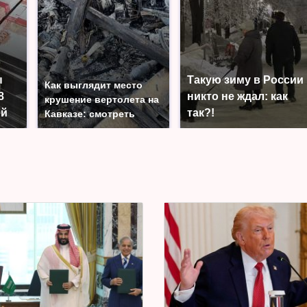
ы
Такую зиму в России
Как выглядит место
8
никто не ждал: как
крушение вертолета на
ей
так?!
Кавказе: смотреть