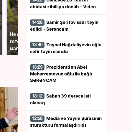
14:22
abidəsi zibilliyə dönüb - Video
Samir Şərifov sədr təyin
14:08
edildi - Sərəncam
Не ешьте эту
В ОАЭ произошло
готовую еду из
жестокое убийство
Zeynal Nağdəliyevin oğlu
13:40
магазина: список
криптомиллионера
səfir təyin olundu
Prezidentdən Abel
13:29
Məhərrəmovun oğlu ilə bağlı
SƏRƏNCAM
Sabah 39 dərəcə isti
13:12
olacaq
Media və Yayım Şurasının
12:58
sturukturu formalaşdırıldı