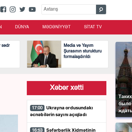
N
DÜNYA
MƏDƏNİYYƏT
SİTAT TV
v sədr
Media və Yayım
Şurasının sturukturu
formalaşdırıldı
Xəbər xətti
Таких
было 
Ukrayna ordusundakı
17:00
ждать
əcnəbilərin sayını açıqladı
Səfərbərlik Xidmətinin
16:53