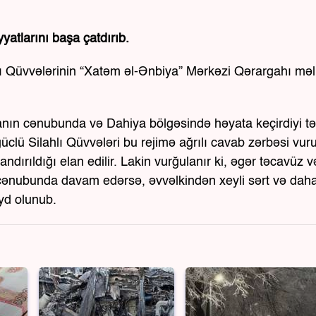
yyatlarını başa çatdırıb.
hlı Qüvvələrinin “Xatəm əl-Ənbiya” Mərkəzi Qərargahı mə
ivanın cənubunda və Dahiya bölgəsində həyata keçirdiyi t
üclü Silahlı Qüvvələri bu rejimə ağrılı cavab zərbəsi vur
ndırıldığı elan edilir. Lakin vurğulanır ki, əgər təcavüz v
 cənubunda davam edərsə, əvvəlkindən xeyli sərt və dah
yd olunub.