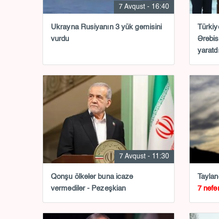
7 Avqust - 16:40
Ukrayna Rusiyanın 3 yük gəmisini
Türkiy
vurdu
Ərəbis
yaratd
7 Avqust - 11:30
Qonşu ölkələr buna icazə
Taylan
vermədilər - Pezeşkian
7 nəfə