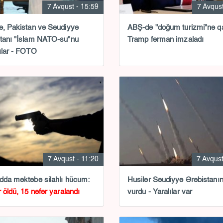
7 Avqust - 15:59
7 Avqust
ə, Pakistan və Səudiyyə
ABŞ-də "doğum turizmi"nə q
tanı "İslam NATO-su"nu
Tramp fərman imzaladı
ılar - FOTO
7 Avqust - 11:20
7 Avqust
dda məktəbə silahlı hücum:
Husilər Səudiyyə Ərəbistanın
r öldü, 15 nəfər yaralandı
vurdu - Yaralılar var