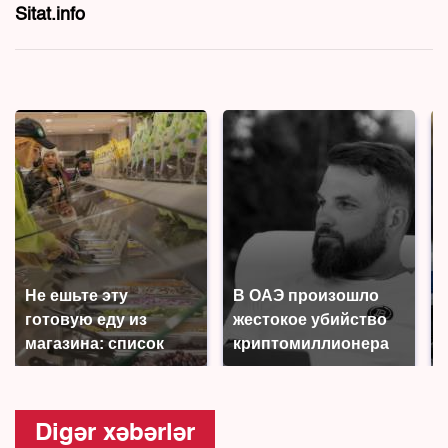
Sitat.info
Не ешьте эту
В ОАЭ произошло
готовую еду из
жестокое убийство
магазина: список
криптомиллионера
Digər xəbərlər