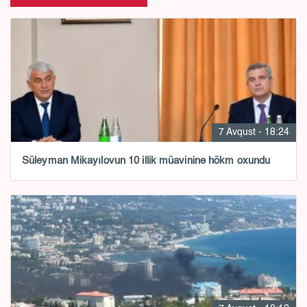
7 Avqust - 18:24
Süleyman Mikayılovun 10 illik müavininə hökm oxundu