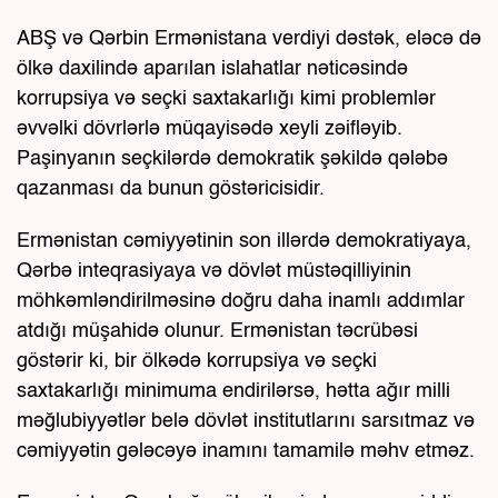
ABŞ və Qərbin Ermənistana verdiyi dəstək, eləcə də
ölkə daxilində aparılan islahatlar nəticəsində
korrupsiya və seçki saxtakarlığı kimi problemlər
əvvəlki dövrlərlə müqayisədə xeyli zəifləyib.
Paşinyanın seçkilərdə demokratik şəkildə qələbə
qazanması da bunun göstəricisidir.
Ermənistan cəmiyyətinin son illərdə demokratiyaya,
Qərbə inteqrasiyaya və dövlət müstəqilliyinin
möhkəmləndirilməsinə doğru daha inamlı addımlar
atdığı müşahidə olunur. Ermənistan təcrübəsi
göstərir ki, bir ölkədə korrupsiya və seçki
saxtakarlığı minimuma endirilərsə, hətta ağır milli
məğlubiyyətlər belə dövlət institutlarını sarsıtmaz və
cəmiyyətin gələcəyə inamını tamamilə məhv etməz.