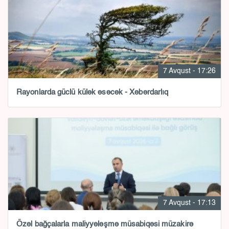
7 Avqust - 17:26
Rayonlarda güclü külək əsəcək - Xəbərdarlıq
7 Avqust - 17:13
Özəl bağçalarla maliyyələşmə müsabiqəsi müzakirə