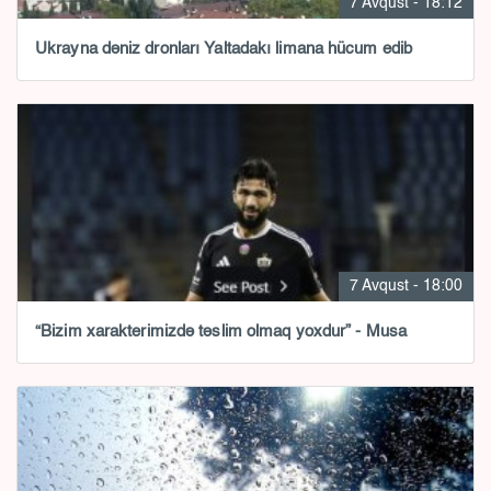
7 Avqust - 18:12
Ukrayna dəniz dronları Yaltadakı limana hücum edib
7 Avqust - 18:00
“Bizim xarakterimizdə təslim olmaq yoxdur” - Musa