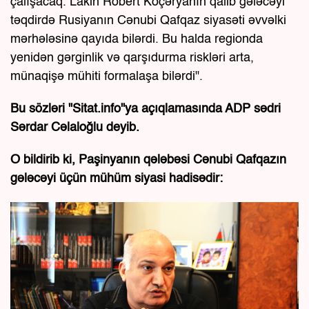
çalışacaq. Lakin Robert Köçəryanın qalib gələcəyi
təqdirdə Rusiyanın Cənubi Qafqaz siyasəti əvvəlki
mərhələsinə qayıda bilərdi. Bu halda regionda
yenidən gərginlik və qarşıdurma riskləri arta,
münaqişə mühiti formalaşa bilərdi".
Bu sözləri "Sitat.info"ya açıqlamasında ADP sədri
Sərdar Cəlaloğlu deyib.
O bildirib ki, Paşinyanın qələbəsi Cənubi Qafqazın
gələcəyi üçün mühüm siyasi hadisədir: