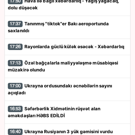
Hava ilə bağlı xəbərdarlıq - Yağış yağacaq,
17:50
dolu düşəcək
Tanınmış "tiktok"er Bakı aeroportunda
17:37
saxlanıldı
Rayonlarda güclü külək əsəcək - Xəbərdarlıq
17:26
Özəl bağçalarla maliyyələşmə müsabiqəsi
17:13
müzakirə olundu
Ukrayna ordusundakı əcnəbilərin sayını
17:00
açıqladı
Səfərbərlik Xidmətinin rüşvət alan
16:53
əməkdaşları HƏBS EDİLDİ
Ukrayna Rusiyanın 3 yük gəmisini vurdu
16:40