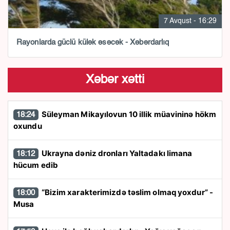
7 Avqust - 16:29
Rayonlarda güclü külək əsəcək - Xəbərdarlıq
Xəbər xətti
Süleyman Mikayılovun 10 illik müavininə hökm
18:24
oxundu
Ukrayna dəniz dronları Yaltadakı limana
18:12
hücum edib
“Bizim xarakterimizdə təslim olmaq yoxdur” -
18:00
Musa