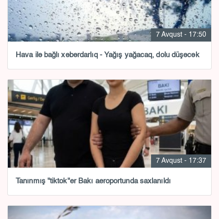
7 Avqust - 17:50
Hava ilə bağlı xəbərdarlıq - Yağış yağacaq, dolu düşəcək
7 Avqust - 17:37
Tanınmış "tiktok"er Bakı aeroportunda saxlanıldı