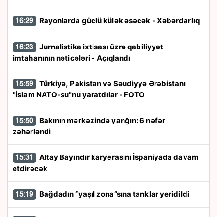
Rayonlarda güclü külək əsəcək - Xəbərdarlıq
16:29
Jurnalistika ixtisası üzrə qabiliyyət
16:23
imtahanının nəticələri - Açıqlandı
Türkiyə, Pakistan və Səudiyyə Ərəbistanı
15:59
"İslam NATO-su"nu yaratdılar - FOTO
Bakının mərkəzində yanğın: 6 nəfər
15:50
zəhərləndi
Altay Bayındır karyerasını İspaniyada davam
15:31
etdirəcək
Bağdadın “yaşıl zona”sına tanklar yeridildi
15:19