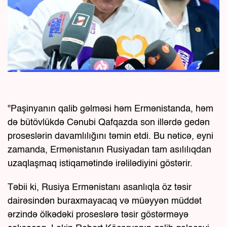
"Paşinyanın qalib gəlməsi həm Ermənistanda, həm
də bütövlükdə Cənubi Qafqazda son illərdə gedən
proseslərin davamlılığını təmin etdi. Bu nəticə, eyni
zamanda, Ermənistanın Rusiyadan tam asılılıqdan
uzaqlaşmaq istiqamətində irəlilədiyini göstərir.
Təbii ki, Rusiya Ermənistanı asanlıqla öz təsir
dairəsindən buraxmayacaq və müəyyən müddət
ərzində ölkədəki proseslərə təsir göstərməyə