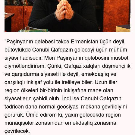
"Paşinyanın qələbəsi təkcə Ermənistan üçün deyil,
bütövlükdə Cənubi Qafqazın gələcəyi üçün mühüm
siyasi hadisədir. Mən Paşinyanın qələbəsini müsbət
qiymətləndirirəm. Çünki, Qafqaz xalqları düşmənçilik
və qarşıdurma siyasəti ilə deyil, əməkdaşlıq və
qarşılıqlı inkişaf yolu ilə irəliləyə bilər. Uzun illər
region ölkələri bir-birinin inkişafına mane olan
siyasətlərin şahidi olub. İndi isə Cənubi Qafqazın
tədricən daha normal geosiyasi məkana çevrildiyini
görürük. Ümid edirəm ki, yaxın gələcəkdə region
münaqişələr zonasından əməkdaşlıq zonasına
çevriləcək.