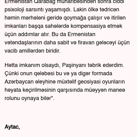
Ermənistan Qarabağ müharibəsindən sonra ciddi
psixoloji sarsıntı yaşamışdı. Lakin ölkə tədricən
həmin mərhələni geridə qoymağa çalışır və itirilən
imkanları başqa sahələrdə kompensasiya etmək
üçün addımlar atır. Bu da Ermənistan
vətəndaşlarının daha sabit və firavan gələcəyi üçün
vacib amillərdən biridir.
Hətta imkanım olsaydı, Paşinyanı təbrik edərdim.
Çünki onun qələbəsi bu və ya digər formada
Azərbaycan əleyhinə müxtəlif geosiyasi oyunların
həyata keçirilməsinin qarşısında müəyyən maneə
rolunu oynaya bilər".
Aytac,