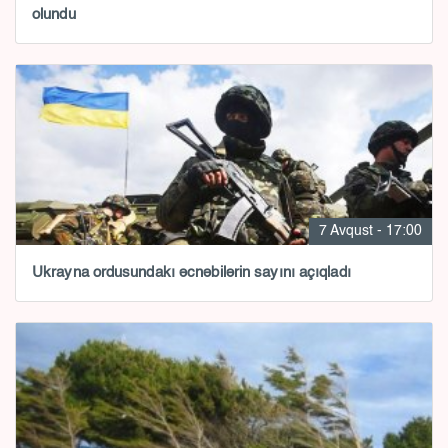
olundu
7 Avqust - 17:00
Ukrayna ordusundakı əcnəbilərin sayını açıqladı